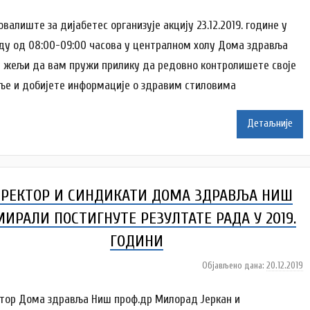
a
у
т
валиште за дијабетес организује акцију 23.12.2019. године у
о
ду од 08:00-09:00 часова у централном холу Дома здравља
р
у жељи да вам пружи прилику да редовно контролишете своје
D
ље и добијете информације о здравим стиловима
o
m
Z
Детаљније
d
r
a
v
РЕКТОР И СИНДИКАТИ ДОМА ЗДРАВЉА НИШ
l
j
МИРАЛИ ПОСТИГНУТЕ РЕЗУЛТАТЕ РАДА У 2019.
a
ГОДИНИ
Објављено дана:
20.12.2019
а
у
т
тор Дома здравља Ниш проф.др Милорад Јеркан и