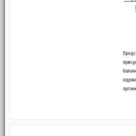
Предс
прису
балан
одржао
орган