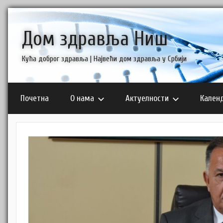
Skip
to
Дом здравља Ниш
content
Кућа доброг здравља | Највећи дом здравља у Србији
Почетна
О нама
Актуелности
Кален