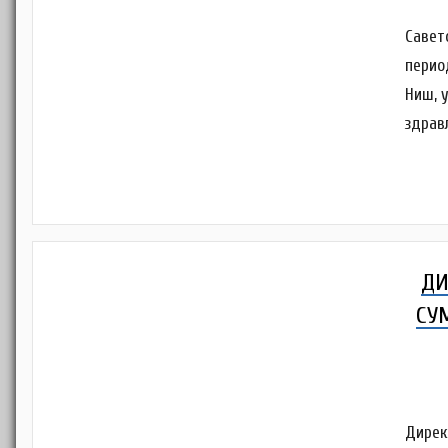
Савето
перио
Ниш, 
здрав
ДИ
СУ
Дирек