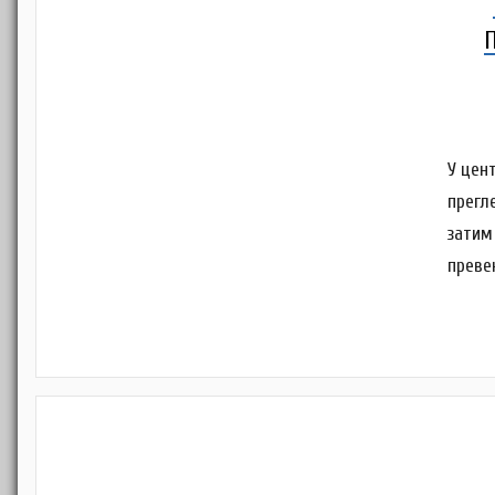
У цен
прегл
затим
преве