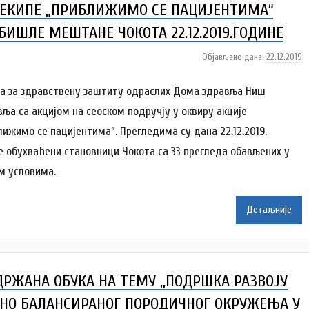
ЕКИПЕ „ПРИБЛИЖИМО СЕ ПАЦИЈЕНТИМА“
o
m
БИШЛЕ МЕШТАНЕ ЧОКОТА 22.12.2019.ГОДИНЕ
Z
d
Објављено дана:
22.12.2019
а
r
у
a
т
а за здравствену заштиту одраслих Дома здравља Ниш
v
о
вља са акцијом на сеоском подручју у оквиру акције
l
р
лижимо се пацијентима”. Прегледима су дана 22.12.2019.
j
D
е обухваћени становници Чокота са 33 прегледа обављених у
a
o
m
м условима.
Z
d
Детаљније
r
a
v
l
ДРЖАНА ОБУКА НА ТЕМУ ,,ПОДРШКА РАЗВОЈУ
j
a
НО БАЛАНСИРАНОГ ПОРОДИЧНОГ ОКРУЖЕЊА У