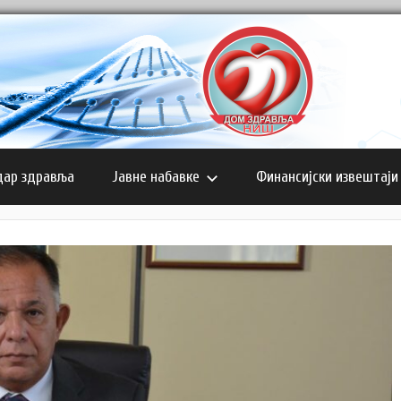
дар здравља
Јавне набавке
Финансијски извештаји