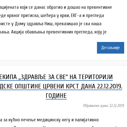
т
пацијената који се данас обратио и дошао на превентивне
о
еде крвног притиска, шећера у крви, ЕКГ-а и прегледа
р
нисте у Дому здравља Ниш, превазишао је сва наша
D
вања. Акција обављања превентивних прегледа, коју је
o
m
Z
Детаљније
d
r
a
v
ЕКИПА ,,ЗДРАВЉЕ ЗА СВЕ“ НА ТЕРИТОРИЈИ
l
j
ДСКЕ ОПШТИНЕ ЦРВЕНИ КРСТ ДАНА 22.12.2019.
a
ГОДИНЕ
Објављено дана:
22.12.2019
а
у
т
а за кућно лечење медицинску негу и палијативно
о