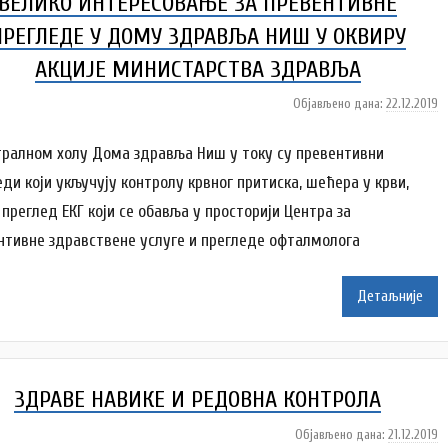
ВЕЛИКО ИНТЕРЕСОВАЊЕ ЗА ПРЕВЕНТИВНЕ
j
a
ПРЕГЛЕДЕ У ДОМУ ЗДРАВЉА НИШ У ОКВИРУ
АКЦИЈЕ МИНИСТАРСТВА ЗДРАВЉА
Објављено дана:
22.12.2019
а
у
т
тралном холу Дома здравља Ниш у току су превентивни
о
еди који укључују контролу крвног притиска, шећера у крви,
р
 преглед ЕКГ који се обавља у просторији Центра за
D
нтивне здравствене услуге и прегледе офталмолога
o
m
Z
Детаљније
d
r
a
v
ЗДРАВЕ НАВИКЕ И РЕДОВНА КОНТРОЛА
l
j
Објављено дана:
21.12.2019
а