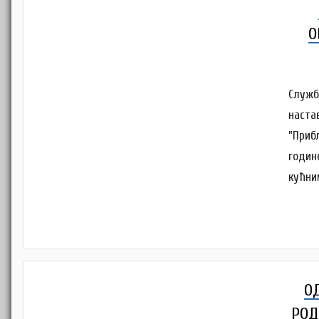
О
Служб
наста
”Приб
годин
кућни
О
РОД