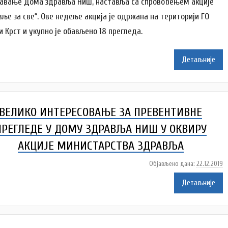
авање Дома здравља Ниш, наставља са спровођењем акције
р
вље за све“. Ове недеље акција је одржана на територији ГО
D
и Крст и укупно је обављено 18 прегледа.
o
m
Z
Детаљније
d
r
a
v
ВЕЛИКО ИНТЕРЕСОВАЊЕ ЗА ПРЕВЕНТИВНЕ
l
j
ПРЕГЛЕДЕ У ДОМУ ЗДРАВЉА НИШ У ОКВИРУ
a
АКЦИЈЕ МИНИСТАРСТВА ЗДРАВЉА
Објављено дана:
22.12.2019
а
у
Детаљније
т
о
р
D