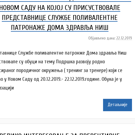
НОВОМ САДУ НА КОЈОЈ СУ ПРИСУСТВОВАЛЕ
ПРЕДСТАВНИЦЕ СЛУЖБЕ ПОЛИВАЛЕНТНЕ
ПАТРОНАЖЕ ДОМА ЗДРАВЉА НИШ
Објављено дана:
22.12.2019
а
у
т
тавнице Службе поливалентне патронже Дома здравља Ниш
о
ствовале су обуци на тему Подршка развоју родно
р
сираног породичног окружења ( тренинг за тренере) који се
D
 у Новом Саду од 20.12.2019.- 22.12.2019.године. Обука је у
o
m
изацији
Z
d
Детаљније
r
a
v
l