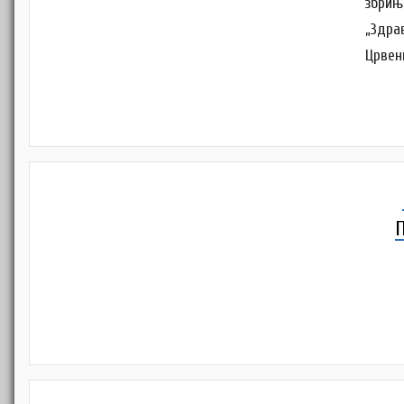
збрињ
„Здра
Црвен