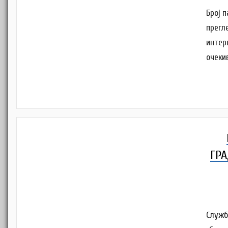
Број 
прегл
интер
очеки
ГРА
Служб