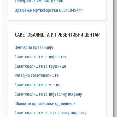
Телефонски именик ДЗ НИШ
Одељење мртвозорства 066/8045444
САВЕТОВАЛИШТА И ПРЕВЕНТИВНИ ЦЕНТАР
Центар за превенцију
Саветовалиште за дијабетес
Саветовалиште за труднице
Развојно саветовалиште
Саветовалиште за младе
Саветовалиште за дијеталну исхрану
Школа за одвикавање од пушења
Саветовалиште за психолошку подршку