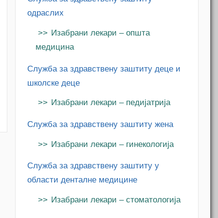
одраслих
Изабрани лекари – општа
медицина
Служба за здравствену заштиту деце и
m
школске деце
Изабрани лекари – педијатрија
Служба за здравствену заштиту жена
Изабрани лекари – гинекологија
Служба за здравствену заштиту у
области денталне медицине
Изабрани лекари – стоматологија