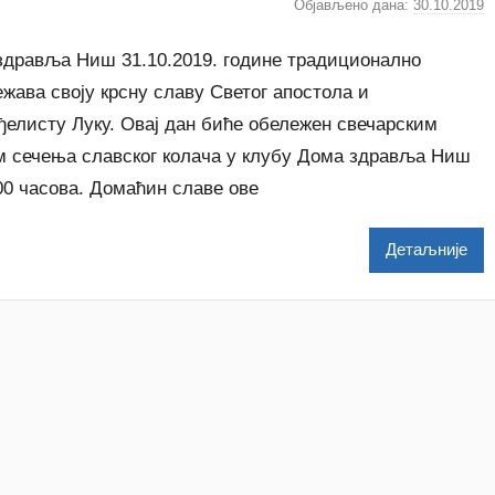
Објављено дана:
30.10.2019
а
у
т
здравља Ниш 31.10.2019. године традиционално
о
жава своју крсну cлаву Светог aпостола и
р
ђелисту Луку. Овај дан биће обележен свечарским
D
м сечења славског колача у клубу Дома здравља Ниш
o
00 часова. Домаћин славе ове
Z
d
Детаљније
r
a
v
l
j
a