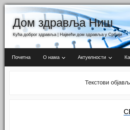
Skip
to
Дом здравља Ниш
content
Кућа доброг здравља | Највећи дом здравља у Србији
Почетна
О нама
Актуелности
Ка
Текстови објављ
С