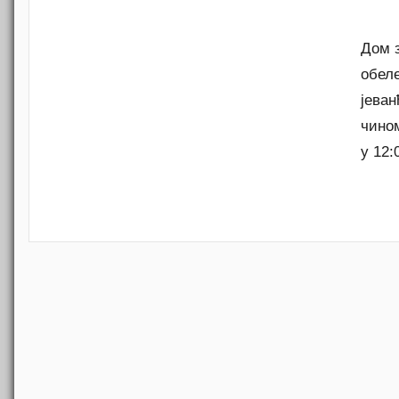
Дом 
обеле
јеван
чино
у 12: