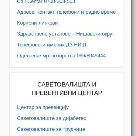
Call Centar 0700-303-503
Адресe, контакт телефони и радно време
Корисни линкови
Здравствене установе – Нишавски округ
Телефонски именик ДЗ НИШ
Одељење мртвозорства 066/8045444
САВЕТОВАЛИШТА И
ПРЕВЕНТИВНИ ЦЕНТАР
Центар за превенцију
Саветовалиште за дијабетес
Саветовалиште за труднице