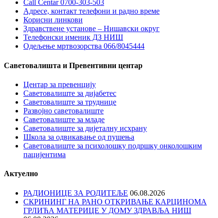
Call Centar 0700-303-503
Адресe, контакт телефони и радно време
Корисни линкови
Здравствене установе – Нишавски округ
Телефонски именик ДЗ НИШ
Одељење мртвозорства 066/8045444
Саветовалишта и Превентивни центар
Центар за превенцију
Саветовалиште за дијабетес
Саветовалиште за труднице
Развојно саветовалиште
Саветовалиште за младе
Саветовалиште за дијеталну исхрану
Школа за одвикавање од пушења
Саветовалиште за психолошку подршку онколошким
пацијентима
Актуелно
РАДИОНИЦЕ ЗА РОДИТЕЉЕ
06.08.2026
СКРИНИНГ НА РАНО ОТКРИВАЊЕ КАРЦИНОМА
ГРЛИЋА МАТЕРИЦЕ У ДОМУ ЗДРАВЉА НИШ