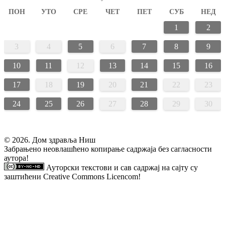
ПОН
УТО
СРЕ
ЧЕТ
ПЕТ
СУБ
НЕД
1
2
3
4
5
6
7
8
9
10
11
12
13
14
15
16
17
18
19
20
21
22
23
24
25
26
27
28
29
30
© 2026. Дом здравља Ниш
Забрањено неовлашћено копирање садржаја без сагласности
аутора!
Ауторски текстови и сав садржај на сајту су
заштићени
Creative Commons Licencom
!