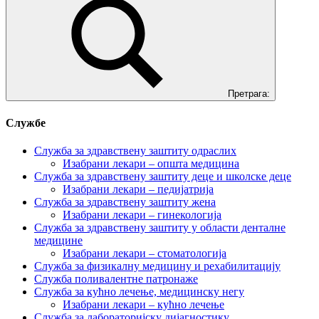
Претрага:
Службе
Служба за здравствену заштиту одраслих
Изабрани лекари – општа медицина
Служба за здравствену заштиту деце и школске деце
Изабрани лекари – педијатрија
Служба за здравствену заштиту жена
Изабрани лекари – гинекологија
Служба за здравствену заштиту у области денталне
медицине
Изабрани лекари – стоматологија
Служба за физикалну медицину и рехабилитацију
Служба поливалентне патронаже
Служба за кућно лечење, медицинску негу
Изабрани лекари – кућно лечење
Служба за лабораторијску дијагностику