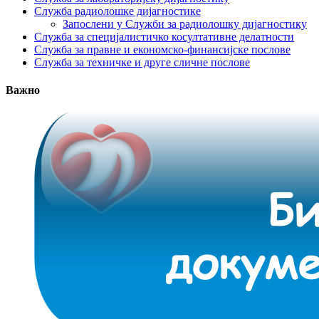
Служба радиолошке дијагностике
Запослени у Служби за радиолошку дијагностику
Служба за специјалистичко косултативне делатности
Служба за правне и економско-финансијске послове
Служба за техничке и друге сличне послове
Важно