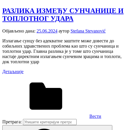
РАЗЛИКА ИЗМЕЂУ СУНЧАНИЦЕ И
ТОПЛОТНОГ УДАРА
Објављено дана:
25.06.2024
аутор
Stefana Stevanović
Излагање сунцу без адекватне заштите може довести до
озбиљних здравствених проблема као што су сунчаница и
топлотни удар. Главна разлика је у томе што сунчаница
настаје директним излагањем сунчевим зрацима и топлоти,
док топлотни удар
Детаљније
Вести
Претрага: