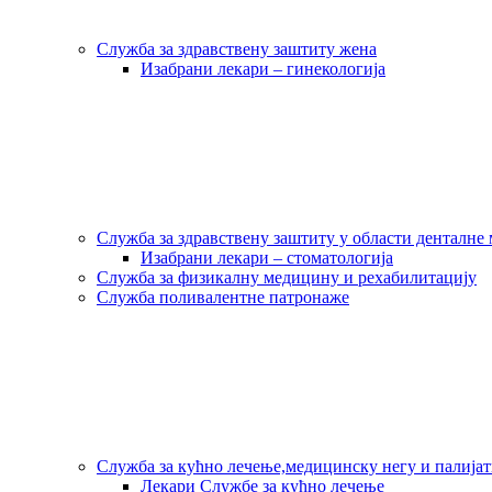
Служба за здравствену заштиту жена
Изабрани лекари – гинекологија
Служба за здравствену заштиту у области денталне
Изабрани лекари – стоматологија
Служба за физикалну медицину и рехабилитацију
Служба поливалентне патронаже
Служба за кућно лечење,медицинску негу и палија
Лекари Службе за кућно лечење