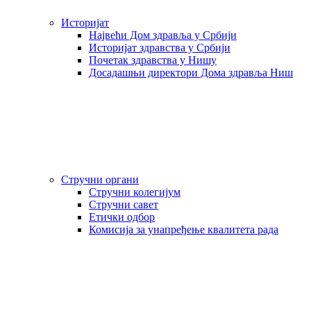
Историјат
Највећи Дом здравља у Србији
Историјат здравства у Србији
Почетак здравства у Нишу
Досадашњи директори Дома здравља Ниш
Стручни органи
Стручни колегијум
Стручни савет
Етички одбор
Комисија за унапређење квалитета рада