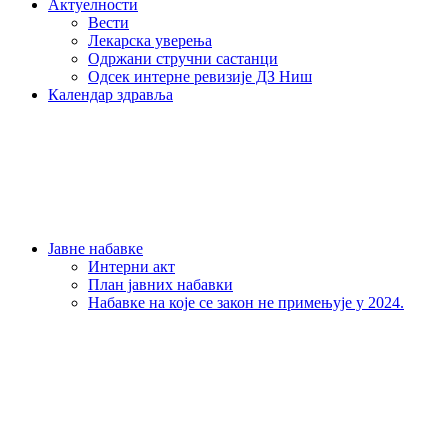
Актуелности
Вести
Лекарска уверења
Одржани стручни састанци
Одсек интерне ревизије ДЗ Ниш
Календар здравља
Јавне набавке
Интерни акт
План јавних набавки
Набавке на које се закон не примењује у 2024.