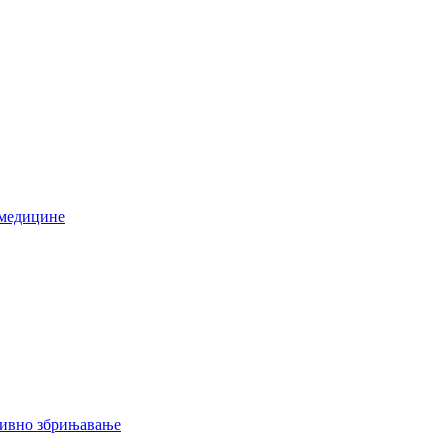
 медицине
тивно збрињавање