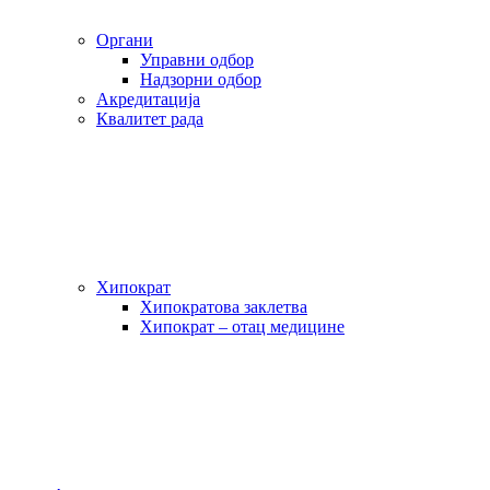
Органи
Управни одбор
Надзорни одбор
Акредитација
Квалитет рада
Хипократ
Хипократова заклетва
Хипократ – отац медицине