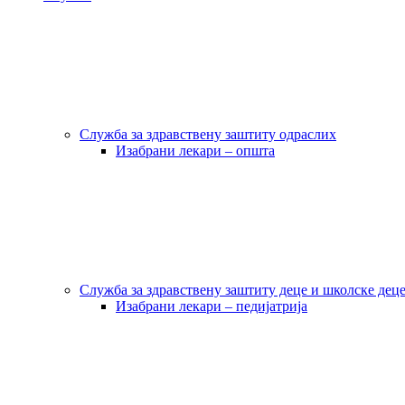
Служба за здравствену заштиту одраслих
Изабрани лекари – општа
Служба за здравствену заштиту деце и школске дец
Изабрани лекари – педијатрија