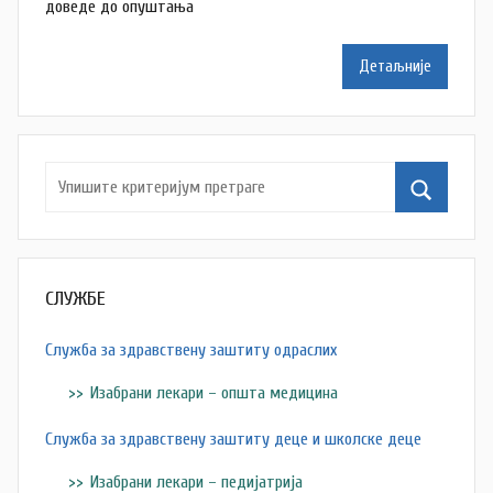
доведе до опуштања
t
a
Детаљније
š
a
Š
u
t
a
n
o
СЛУЖБЕ
v
a
Служба за здравствену заштиту одраслих
c
Изабрани лекари – општа медицина
Служба за здравствену заштиту деце и школске деце
Изабрани лекари – педијатрија