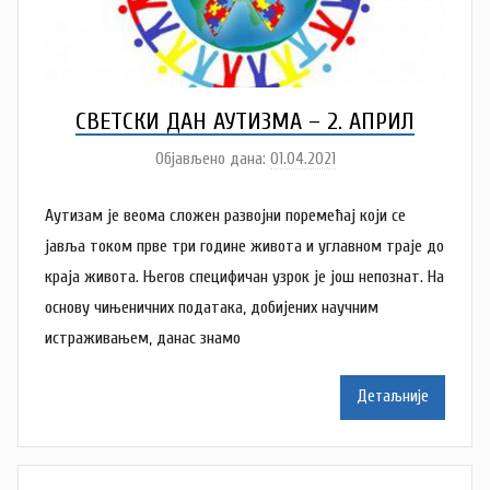
СВЕТСКИ ДАН АУТИЗМА – 2. АПРИЛ
Објављено дана:
01.04.2021
а
у
Аутизам је веома сложен развојни поремећај који се
т
о
јавља током прве три године живота и углавном траје до
р
краја живота. Његов специфичан узрок је још непознат. На
N
основу чињеничних података, добијених научним
a
истраживањем, данас знамо
t
a
Детаљније
š
a
Š