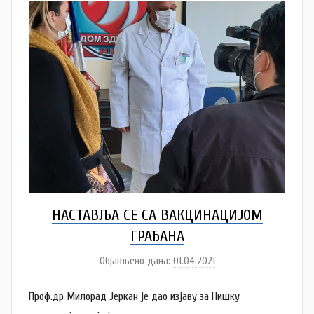
u
t
a
n
o
v
a
c
НАСТАВЉА СЕ СА ВАКЦИНАЦИЈОМ
ГРАЂАНА
Објављено дана:
01.04.2021
а
у
Проф.др Милорад Јеркан је дао изјаву за Нишку
т