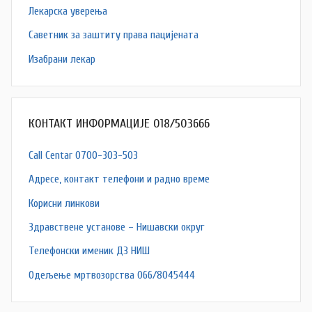
Лекарска уверења
Саветник за заштиту права пацијената
Изабрани лекар
КОНТАКТ ИНФОРМАЦИЈЕ 018/503666
Call Centar 0700-303-503
Адресe, контакт телефони и радно време
Корисни линкови
Здравствене установе – Нишавски округ
Телефонски именик ДЗ НИШ
Одељење мртвозорства 066/8045444