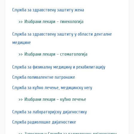
Служба за здравствену заштиту жена
Изабрани лекари – гинекологија
Служба за здравствену заштиту у области денталне
медицине
Изабрани лекари – стоматологија
Служба за физикалну медицину и рехабилитацију
Служба поливалентне патронаже
Служба за кућно лечење, медицинску негу
Изабрани лекари – кућно лечење
Служба за лабораторијску дијагностику
Служба радиолошке дијагностике
Запослени у Служби за радиолошку дијагностику