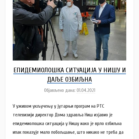
a
n
o
v
a
c
ЕПИДЕМИОЛОШКА СИТУАЦИЈА У НИШУ И
ДАЉЕ ОЗБИЉНА
Објављено дана:
01.04.2021
а
у
У уживом укључењу у јутарњи програм на РТС
т
о
телевизији директор Дома здравља Ниш изјавио је
р
епидемиолошка ситуација у Нишу иако је врло озбиљна
N
ипак показује мало побољшање, што никако не треба да
a