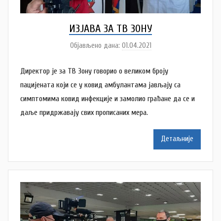
ИЗЈАВА ЗА ТВ ЗОНУ
Објављено дана:
01.04.2021
а
у
Директор је за ТВ Зону говорио о великом броју
т
о
пацијената који се у ковид амбулантама јављају са
р
симптомима ковид инфекције и замолио грађане да се и
N
даље придржавају свих прописаних мера.
a
t
Детаљније
a
š
a
Š
u
t