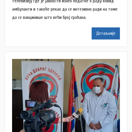
о
телевизију где је јавности изнео податке о раду ковид
р
амбуланти и такође рекао да се интезивно ради на томе
N
да се вакцинише што већи број грађана.
a
t
Детаљније
a
š
a
Š
u
t
a
n
o
v
a
c