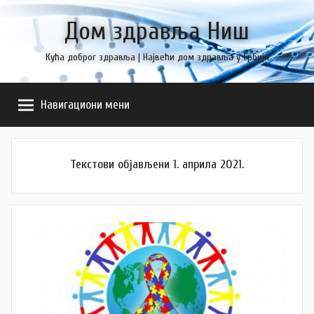
Skip
Дом здравља Ниш
to
content
Кућа доброг здравља | Највећи дом здравља у Србији
Навигациони мени
Текстови објављени 1. априла 2021.