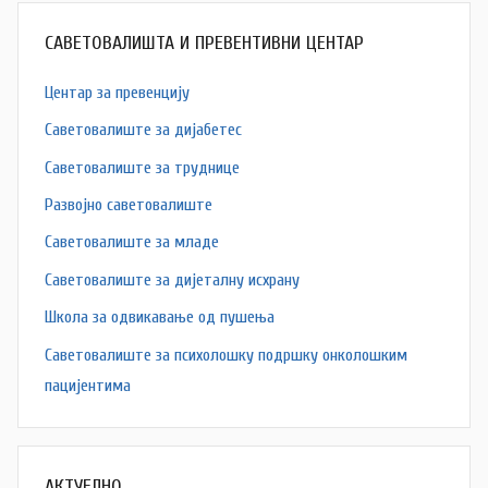
САВЕТОВАЛИШТА И ПРЕВЕНТИВНИ ЦЕНТАР
Центар за превенцију
Саветовалиште за дијабетес
Саветовалиште за труднице
Развојно саветовалиште
Саветовалиште за младе
Саветовалиште за дијеталну исхрану
Школа за одвикавање од пушења
Саветовалиште за психолошку подршку онколошким
пацијентима
АКТУЕЛНО