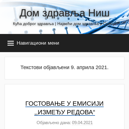
Skip
Дом здравља Ниш
to
content
Кућа доброг здравља | Највећи дом здравља у Србији
Навигациони мени
Текстови објављени 9. априла 2021.
ГОСТОВАЊЕ У ЕМИСИЈИ
,,ИЗМЕЂУ РЕДОВА“
Објављено дана:
09.04.2021
а