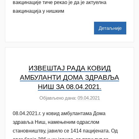
N
вакцинације тиче рекао је да је актуелна
a
вакцинација у нишким
t
a
Детаљније
š
a
Š
u
t
ИЗВЕШТАЈ РАДА КОВИД
a
АМБУЛАНTИ ДОМА ЗДРАВЉА
n
НИШ ЗA 08.04.2021.
o
Објављено дана:
09.04.2021
v
а
a
у
08.04.2021.г. у ковид амбулантама Дома
c
т
о
здравља Ниш, намењеним одраслом
р
становништву, јавило се 1414 пацијената. Од
N