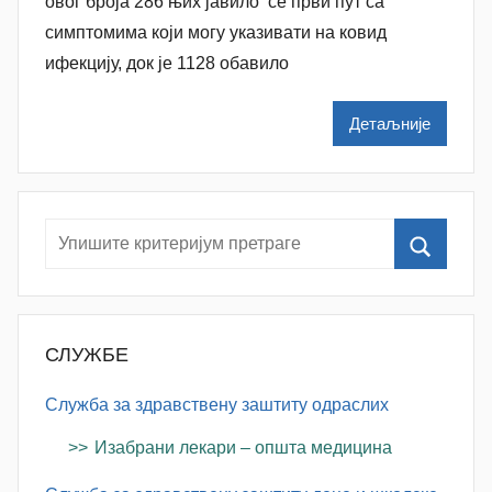
овог броја 286 њих јавило се први пут са
a
симптомима који могу указивати на ковид
t
ифекцију, док је 1128 обавило
a
š
Детаљније
a
Š
u
t
a
n
o
v
СЛУЖБЕ
a
c
Служба за здравствену заштиту одраслих
Изабрани лекари – општа медицина