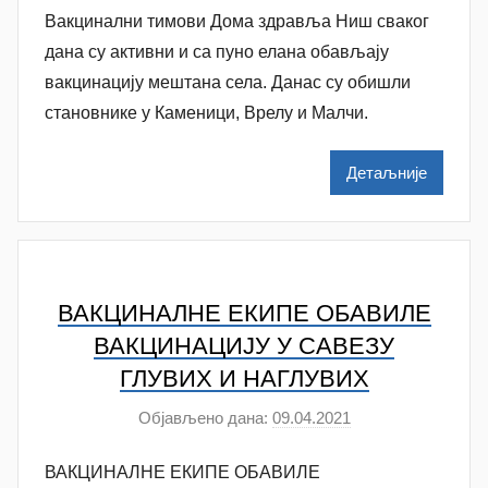
Вакцинални тимови Дома здравља Ниш сваког
т
c
о
дана су активни и са пуно елана обављају
р
вакцинацију мештана села. Данас су обишли
N
становнике у Каменици, Врелу и Малчи.
a
t
Детаљније
a
š
a
Š
u
ВАКЦИНАЛНЕ ЕКИПЕ ОБАВИЛЕ
t
ВАКЦИНАЦИЈУ У САВЕЗУ
a
ГЛУВИХ И НАГЛУВИХ
n
Објављено дана:
09.04.2021
а
o
у
v
ВАКЦИНАЛНЕ ЕКИПЕ ОБАВИЛЕ
т
a