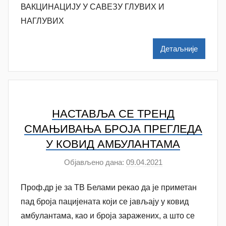
о
ВАКЦИНАЦИЈУ У САВЕЗУ ГЛУВИХ И
c
р
НАГЛУВИХ
N
a
Детаљније
t
a
š
a
Š
НАСТАВЉА СЕ ТРЕНД
u
СМАЊИВАЊА БРОЈА ПРЕГЛЕДА
t
У КОВИД АМБУЛАНТАМА
a
Објављено дана:
09.04.2021
а
n
у
o
Проф.др је за ТВ Белами рекао да је приметан
т
v
о
пад броја пацијената који се јављају у ковид
a
р
амбулантама, као и броја заражених, а што се
c