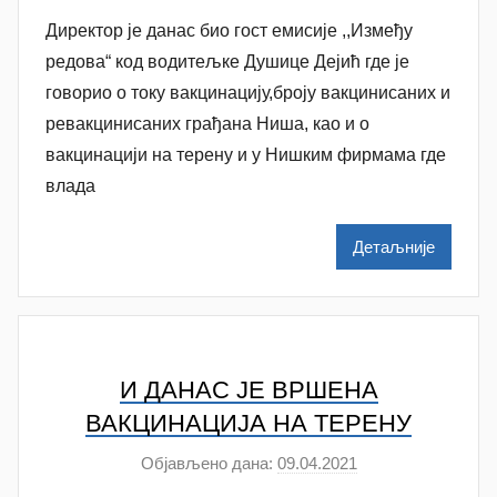
у
Директор је данас био гост емисије ,,Између
т
о
редова“ код водитељке Душице Дејић где је
р
говорио о току вакцинацију,броју вакцинисаних и
N
ревакцинисаних грађана Ниша, као и о
a
вакцинацији на терену и у Нишким фирмама где
t
влада
a
š
Детаљније
a
Š
u
t
a
И ДАНАС ЈЕ ВРШЕНА
n
ВАКЦИНАЦИЈА НА ТЕРЕНУ
o
Објављено дана:
09.04.2021
а
v
у
a