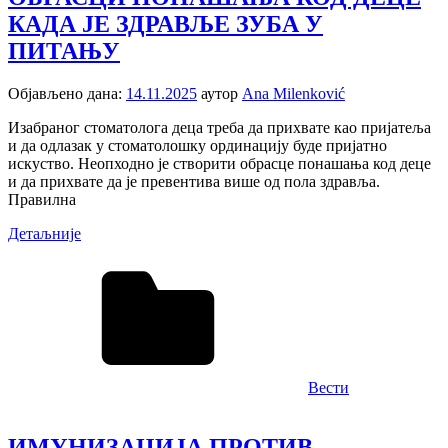
КАДА ЈЕ ЗДРАВЉЕ ЗУБА У
ПИТАЊУ
Објављено дана:
14.11.2025
аутор
Ana Milenković
Изабраног стоматолога деца треба да прихвате као пријатеља
и да одлазак у стоматолошку ординацију буде пријатно
искуство. Неопходно је створити обрасце понашања код деце
и да прихвате да је превентива више од пола здравља.
Правилна
Детаљније
Вести
ИМУНИЗАЦИЈА ПРОТИВ