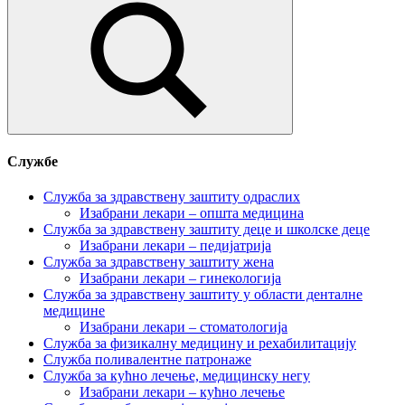
Претрага:
Службе
Служба за здравствену заштиту одраслих
Изабрани лекари – општа медицина
Служба за здравствену заштиту деце и школске деце
Изабрани лекари – педијатрија
Служба за здравствену заштиту жена
Изабрани лекари – гинекологија
Служба за здравствену заштиту у области денталне
медицине
Изабрани лекари – стоматологија
Служба за физикалну медицину и рехабилитацију
Служба поливалентне патронаже
Служба за кућно лечење, медицинску негу
Изабрани лекари – кућно лечење