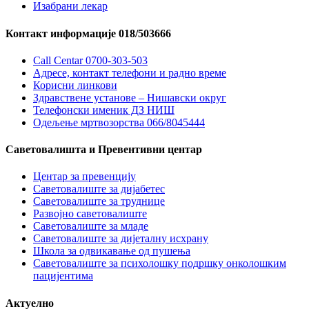
Изабрани лекар
Контакт информације 018/503666
Call Centar 0700-303-503
Адресe, контакт телефони и радно време
Корисни линкови
Здравствене установе – Нишавски округ
Телефонски именик ДЗ НИШ
Одељење мртвозорства 066/8045444
Саветовалишта и Превентивни центар
Центар за превенцију
Саветовалиште за дијабетес
Саветовалиште за труднице
Развојно саветовалиште
Саветовалиште за младе
Саветовалиште за дијеталну исхрану
Школа за одвикавање од пушења
Саветовалиште за психолошку подршку онколошким
пацијентима
Актуелно