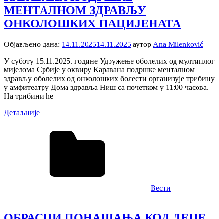
МЕНТАЛНОМ ЗДРАВЉУ
ОНКОЛОШКИХ ПАЦИЈЕНАТА
Објављено дана:
14.11.2025
14.11.2025
аутор
Ana Milenković
У суботу 15.11.2025. године Удружење оболелих од мултиплог
мијелома Србије у оквиру Каравана подршке менталном
здрављу оболелих од онколошких болести организује трибину
у амфитеатру Дома здравља Ниш са почетком у 11:00 часова.
На трибини ће
Детаљније
Вести
ОБРАСЦИ ПОНАШАЊА КОД ДЕЦЕ