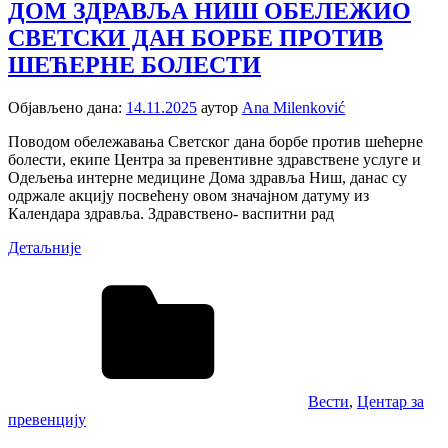
ДОМ ЗДРАВЉА НИШ ОБЕЛЕЖИО
СВЕТСКИ ДАН БОРБЕ ПРОТИВ
ШЕЋЕРНЕ БОЛЕСТИ
Објављено дана:
14.11.2025
аутор
Ana Milenković
Поводом обележавања Светског дана борбе против шећерне
болести, екипе Центра за превентивне здравствене услуге и
Одељења интерне медицине Дома здравља Ниш, данас су
одржале акцију посвећену овом значајном датуму из
Календара здравља. Здравствено- васпитни рад
Детаљније
Вести
,
Центар за
превенцију