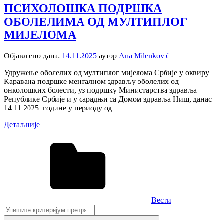
ПСИХОЛОШКА ПОДРШКА
ОБОЛЕЛИМА ОД МУЛТИПЛОГ
МИЈЕЛОМА
Објављено дана:
14.11.2025
аутор
Ana Milenković
Удружење оболелих од мултиплог мијелома Србије у оквиру
Каравана подршке менталном здрављу оболелих од
онколошких болести, уз подршку Министарства здравља
Републике Србије и у сарадњи са Домом здравља Ниш, данас
14.11.2025. године у периоду од
Детаљније
Вести
Претрага: