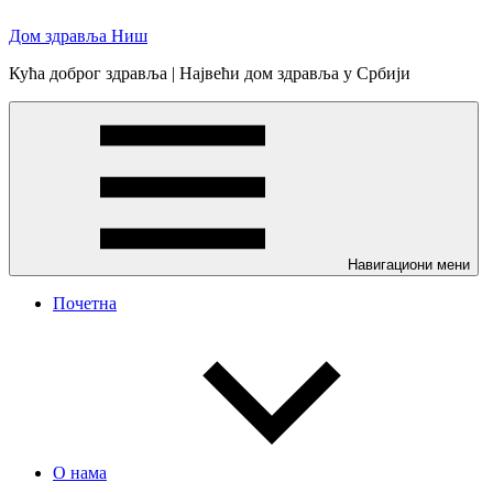
Skip
Дом здравља Ниш
to
content
Кућа доброг здравља | Највећи дом здравља у Србији
Навигациони мени
Почетна
О нама