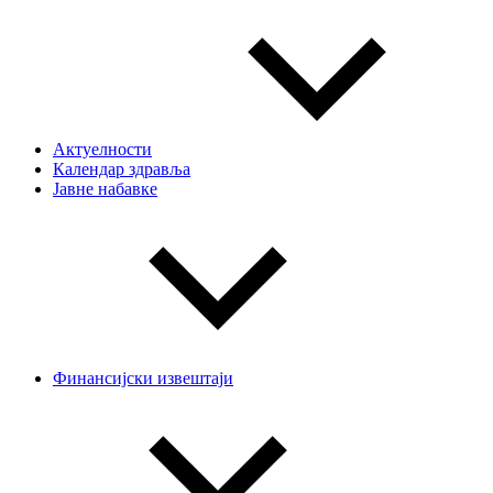
Актуелности
Календар здравља
Јавне набавке
Финансијски извештаји