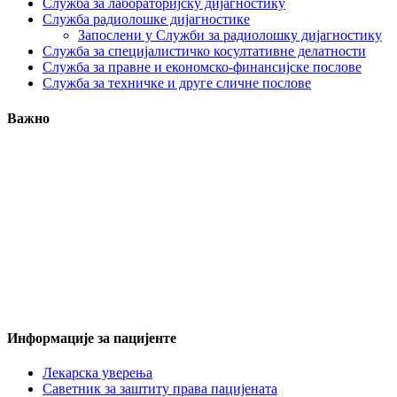
Служба за лабораторијску дијагностику
Служба радиолошке дијагностике
Запослени у Служби за радиолошку дијагностику
Служба за специјалистичко косултативне делатности
Служба за правне и економско-финансијске послове
Служба за техничке и друге сличне послове
Важно
Информације за пацијенте
Лекарска уверења
Саветник за заштиту права пацијената