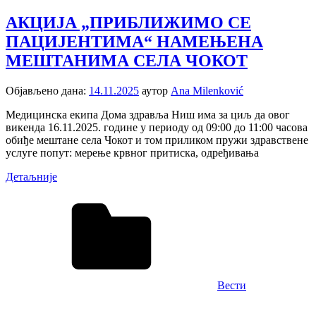
АКЦИЈА „ПРИБЛИЖИМО СЕ
ПАЦИЈЕНТИМА“ НАМЕЊЕНА
МЕШТАНИМА СЕЛА ЧОКОТ
Објављено дана:
14.11.2025
аутор
Ana Milenković
Медицинска екипа Дома здравља Ниш има за циљ да овог
викенда 16.11.2025. године у периоду од 09:00 до 11:00 часова
обиђе мештане села Чокот и том приликом пружи здравствене
услуге попут: мерење крвног притиска, одређивањa
Детаљније
Вести