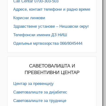
Call Centar 0700-303-503
Адресe, контакт телефони и радно време
Корисни линкови
Здравствене установе – Нишавски округ
Телефонски именик ДЗ НИШ
Одељење мртвозорства 066/8045444
САВЕТОВАЛИШТА И
ПРЕВЕНТИВНИ ЦЕНТАР
Центар за превенцију
Саветовалиште за дијабетес
Саветовалиште за труднице