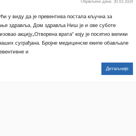
Објављено дана:
30.03.2024
а
у
т
ћи у виду да је превентива постала кључна за
о
ање здравља, Дом здравља Ниш је и ове суботе
р
изовао акцију„Отворена врата“ коју је посетио велики
N
 наших суграђана. Бројне медицинске екипе обављале
a
t
ревентивне и
a
š
Детаљније
a
Š
u
t
a
n
o
v
a
c