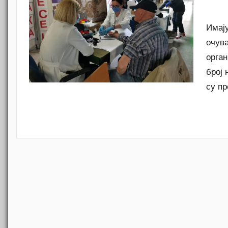
Имају
очув
орган
број
су п