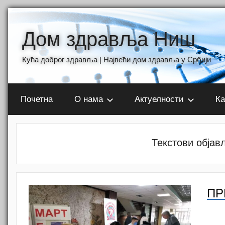
Skip
to
Дом здравља Ниш
content
Кућа доброг здравља | Највећи дом здравља у Србији
Почетна
О нама
Актуелности
Ка
Текстови објав
ПР