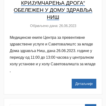
КРИЈУМЧАРЕЊА ДРОГА“
ОБЕЛЕЖЕН У ДОМУ ЗДРАВЉА
НИШ
Објављено дана:
26.06.2023
а
у
Медицинске екипе Центра за превентивне
т
о
здравствене услуге и Саветовалиштс за младе
р
Дома здравља Ниш, дана 26.06.2023. године у
N
периоду од 11:00 до 13:00 часова у централном
a
холу установе и у холу Саветовалишта за младе
t
,
a
š
Детаљније
a
Š
u
t