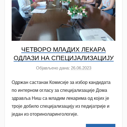
ЧЕТВОРО МЛАДИХ ЛЕКАРА
ОДЛАЗИ НА СПЕЦИЈАЛИЗАЦИЈУ
Објављено дана:
26.06.2023
а
у
Одржан састанак Комисије за избор кандидата
т
о
по интерном огласу за специјализације Дома
р
здравља Ниш са младим лекарима од којих је
N
троје добило специјализацију из педијатрије и
a
један из оториноларингологије.
t
a