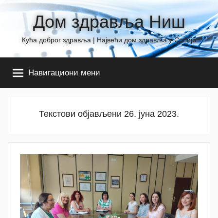
Skip
Дом здравља Ниш
to
content
Кућа доброг здравља | Највећи дом здравља у Србији
Навигациони мени
Текстови објављени 26. јуна 2023.