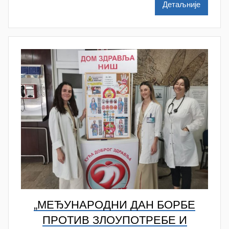
Детаљније
š
a
Š
u
t
a
n
o
v
a
c
„МЕЂУНАРОДНИ ДАН БОРБЕ
ПРОТИВ ЗЛОУПОТРЕБЕ И