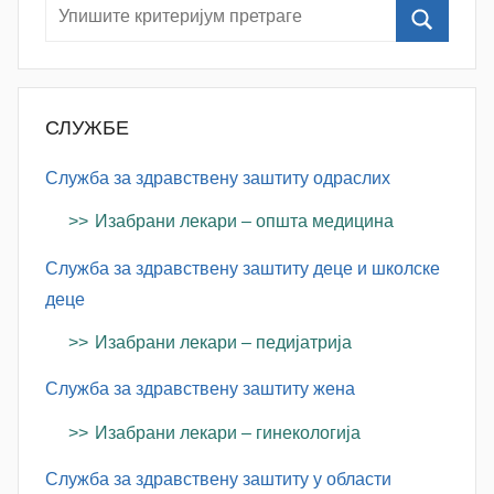
a
n
o
v
СЛУЖБЕ
a
c
Служба за здравствену заштиту одраслих
Изабрани лекари – општа медицина
Служба за здравствену заштиту деце и школске
деце
Изабрани лекари – педијатрија
Служба за здравствену заштиту жена
Изабрани лекари – гинекологија
Служба за здравствену заштиту у области