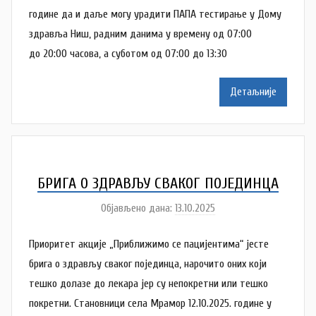
ć
о
године да и даље могу урадити ПАПА тестирање у Дому
р
здравља Ниш, радним данима у времену од 07:00
S
до 20:00 часова, а суботом од 07:00 до 13:30
t
e
Детаљније
f
a
n
a
S
БРИГА О ЗДРАВЉУ СВАКОГ ПОЈЕДИНЦА
t
Објављено дана:
13.10.2025
а
e
у
v
Приоритет акције „Приближимо се пацијентима“ јесте
т
a
о
брига о здрављу сваког појединца, нарочито оних који
n
р
тешко долазе до лекара јер су непокретни или тешко
o
S
покретни. Становници села Мрамор 12.10.2025. године у
v