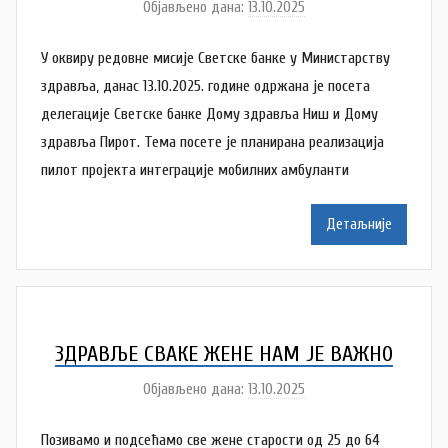
Објављено дана:
13.10.2025
а
у
У оквиру редовне мисије Светске банке у Министарству
т
о
здравља, данас 13.10.2025. године одржана је посета
р
делегације Светске банке Дому здравља Ниш и Дому
A
здравља Пирот. Тема посете је планирана реализација
n
пилот пројекта интеграције мобилних амбуланти
a
M
Детаљније
i
l
e
n
k
ЗДРАВЉЕ СВАКЕ ЖЕНЕ НАМ ЈЕ ВАЖНО
o
Објављено дана:
13.10.2025
а
v
у
i
Позивамо и подсећамо све жене старости од 25 до 64
т