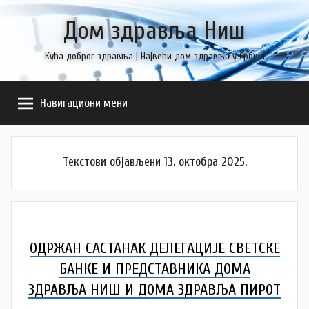
Skip
Дом здравља Ниш
to
content
Кућа доброг здравља | Највећи дом здравља у Србији
Навигациони мени
Текстови објављени 13. октобра 2025.
ОДРЖАН САСТАНАК ДЕЛЕГАЦИЈЕ СВЕТСКЕ
БАНКЕ И ПРЕДСТАВНИКА ДОМА
ЗДРАВЉА НИШ И ДОМА ЗДРАВЉА ПИРОТ