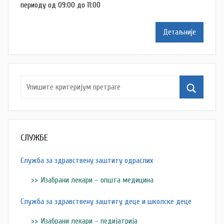
t
периоду од 09:00 до 11:00
i
e
ć
f
Детаљније
a
n
a
S
t
e
v
a
СЛУЖБЕ
n
o
Служба за здравствену заштиту одраслих
v
Изабрани лекари – општа медицина
i
ć
Служба за здравствену заштиту деце и школске деце
Изабрани лекари – педијатрија