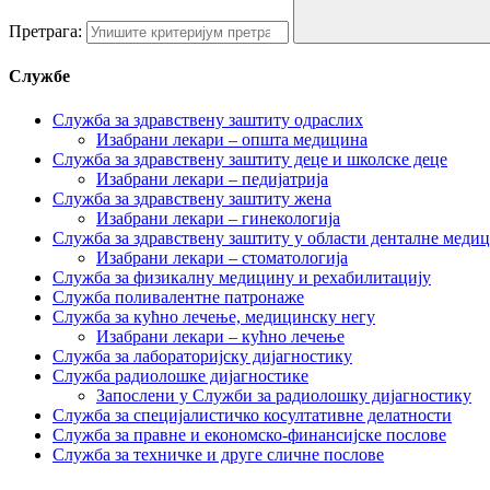
Претрага:
Службе
Служба за здравствену заштиту одраслих
Изабрани лекари – општа медицина
Служба за здравствену заштиту деце и школске деце
Изабрани лекари – педијатрија
Служба за здравствену заштиту жена
Изабрани лекари – гинекологија
Служба за здравствену заштиту у области денталне меди
Изабрани лекари – стоматологија
Служба за физикалну медицину и рехабилитацију
Служба поливалентне патронаже
Служба за кућно лечење, медицинску негу
Изабрани лекари – кућно лечење
Служба за лабораторијску дијагностику
Служба радиолошке дијагностике
Запослени у Служби за радиолошку дијагностику
Служба за специјалистичко косултативне делатности
Служба за правне и економско-финансијске послове
Служба за техничке и друге сличне послове