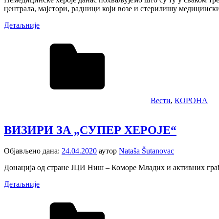
централа, мајстори, радници који возе и стерилишу медицинск
Детаљније
Вести
,
КОРОНА
ВИЗИРИ ЗА „СУПЕР ХЕРОЈЕ“
Објављено дана:
24.04.2020
аутор
Nataša Šutanovac
Донација од стране ЈЦИ Ниш – Коморе Младих и активних грађа
Детаљније