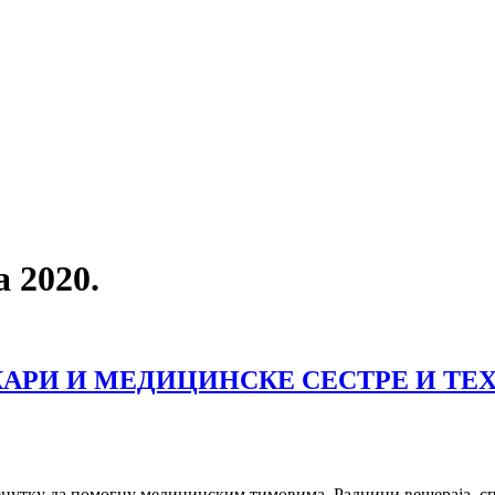
 2020.
КАРИ И МЕДИЦИНСКЕ СЕСТРЕ И ТЕ
енутку да помогну медицинским тимовима. Радници вешераја, сп