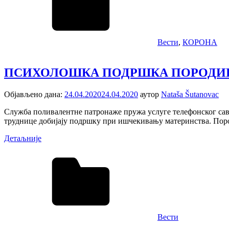
Вести
,
КОРОНА
ПСИХОЛОШКА ПОДРШКА ПОРОДИЦ
Објављено дана:
24.04.2020
24.04.2020
аутор
Nataša Šutanovac
Служба поливалентне патронаже пружа услуге телефонског сав
труднице добијају подршку при ишчекивању материнства. Поро
Детаљније
Вести