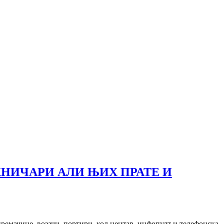
ХНИЧАРИ АЛИ ЊИХ ПРАТЕ И
ремачице, возачи, портири, кол центар, инфопулт и телефонска