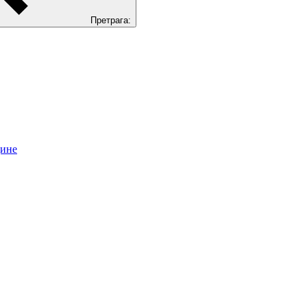
Претрага:
цине