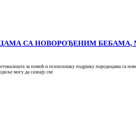
АМА СА НОВОРОЂЕНИМ БЕБАМА, 
етовалишта за помоћ и психолошку подршку породицама са ново
диље могу да сазнају све