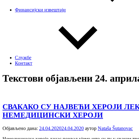
Финансијски извештаји
Службе
Контакт
Текстови објављени 24. априла
СВАКАКО СУ НАЈВЕЋИ ХЕРОЈИ ЛЕ
НЕМЕДИЦИНСКИ ХЕРОЈИ
Објављено дана:
24.04.2020
24.04.2020
аутор
Nataša Šutanovac
Немедицинске хероје данас похваљујемо што су ту у сваком тр