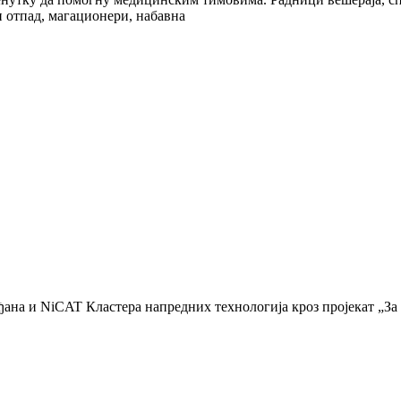
и отпад, магационери, набавна
на и NiCAT Кластера напредних технологија кроз пројекат „За С