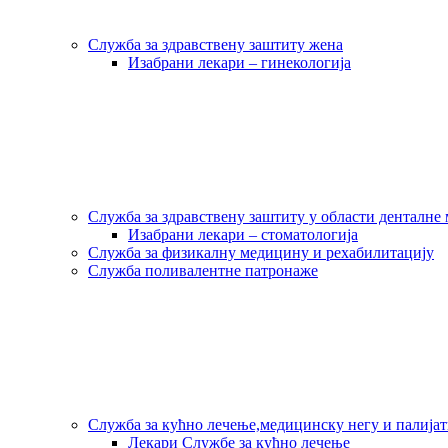
Служба за здравствену заштиту жена
Изабрани лекари – гинекологија
Служба за здравствену заштиту у области денталне
Изабрани лекари – стоматологија
Служба за физикалну медицину и рехабилитацију
Служба поливалентне патронаже
Служба за кућно лечење,медицинску негу и палија
Лекари Службе за кућно лечење