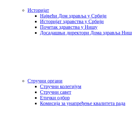
Историјат
Највећи Дом здравља у Србији
Историјат здравства у Србији
Почетак здравства у Нишу
Досадашњи директори Дома здравља Ниш
Стручни органи
Стручни колегијум
Стручни савет
Етички одбор
Комисија за унапређење квалитета рада