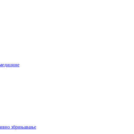
 медицине
тивно збрињавање