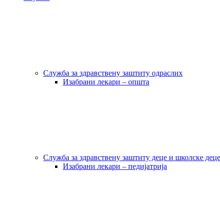
Служба за здравствену заштиту одраслих
Изабрани лекари – општа
Служба за здравствену заштиту деце и школске дец
Изабрани лекари – педијатрија