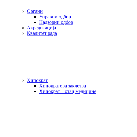
Органи
Управни одбор
Надзорни одбор
Акредитација
Квалитет рада
Хипократ
Хипократова заклетва
Хипократ – отац медицине