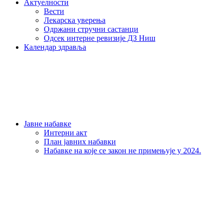
Актуелности
Вести
Лекарска уверења
Одржани стручни састанци
Одсек интерне ревизије ДЗ Ниш
Календар здравља
Јавне набавке
Интерни акт
План јавних набавки
Набавке на које се закон не примењује у 2024.