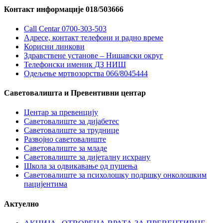
Контакт информације 018/503666
Call Centar 0700-303-503
Адресe, контакт телефони и радно време
Корисни линкови
Здравствене установе – Нишавски округ
Телефонски именик ДЗ НИШ
Одељење мртвозорства 066/8045444
Саветовалишта и Превентивни центар
Центар за превенцију
Саветовалиште за дијабетес
Саветовалиште за труднице
Развојно саветовалиште
Саветовалиште за младе
Саветовалиште за дијеталну исхрану
Школа за одвикавање од пушења
Саветовалиште за психолошку подршку онколошким
пацијентима
Актуелно