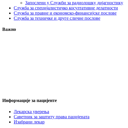
Запослени у Служби за радиолошку дијагностику
Служба за специјалистичко косултативне делатности
Служба за правне и економско-финансијске послове
Служба за техничке и друге сличне послове
Важно
Информације за пацијенте
Лекарска уверења
Саветник за заштиту права пацијената
Изабрани лекар