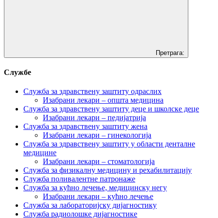
Претрага:
Службе
Служба за здравствену заштиту одраслих
Изабрани лекари – општа медицина
Служба за здравствену заштиту деце и школске деце
Изабрани лекари – педијатрија
Служба за здравствену заштиту жена
Изабрани лекари – гинекологија
Служба за здравствену заштиту у области денталне
медицине
Изабрани лекари – стоматологија
Служба за физикалну медицину и рехабилитацију
Служба поливалентне патронаже
Служба за кућно лечење, медицинску негу
Изабрани лекари – кућно лечење
Служба за лабораторијску дијагностику
Служба радиолошке дијагностике