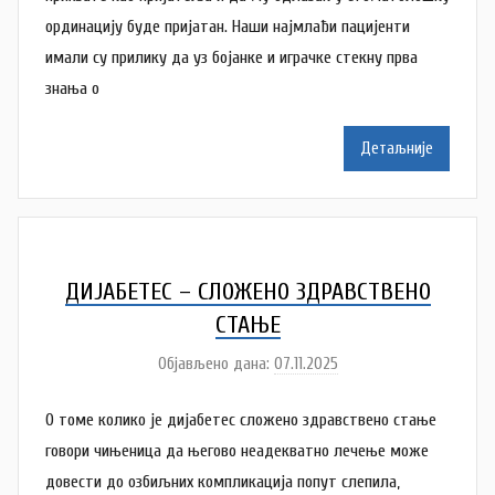
р
ординацију буде пријатан. Наши најмлађи пацијенти
A
имали су прилику да уз бојанке и играчке стекну прва
n
знања о
a
M
Детаљније
i
l
e
n
k
ДИЈАБЕТЕС – СЛОЖЕНО ЗДРАВСТВЕНО
o
СТАЊЕ
v
Објављено дана:
07.11.2025
а
i
у
ć
О томе колико је дијабетес сложено здравствено стање
т
о
говори чињеница да његово неадекватно лечење може
р
довести до озбиљних компликација попут слепила,