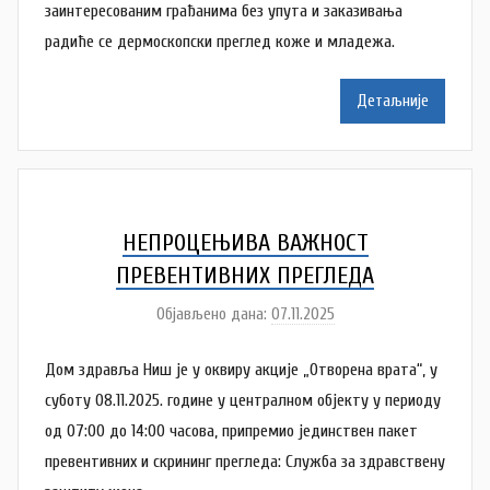
A
заинтересованим грађанима без упута и заказивања
n
радиће се дермоскопски преглед коже и младежа.
a
M
Детаљније
i
l
e
n
k
НЕПРОЦЕЊИВА ВАЖНОСТ
o
ПРЕВЕНТИВНИХ ПРЕГЛЕДА
v
Објављено дана:
07.11.2025
а
i
у
ć
Дом здравља Ниш је у оквиру акције „Отворена врата“, у
т
о
суботу 08.11.2025. године у централном објекту у периоду
р
од 07:00 до 14:00 часова, припремио јединствен пакет
A
превентивних и скрининг прегледа: Служба за здравствену
n