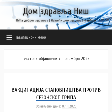
Skip
Дом здравља Ниш
to
content
Кућа доброг здравља | Највећи дом здравља у Србији
Навигациони мени
Текстови објављени 7. новембра 2025.
ВАКЦИНАЦИЈА СТАНОВНИШТВА ПРОТИВ
СЕЗОНСКОГ ГРИПА
Објављено дана:
07.11.2025
а