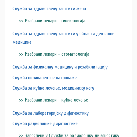
Служба за здравствену заштиту жена
Изабрани лекари – гинекологија
Служба за здравствену заштиту у области денталне
медицине
Изабрани лекари – стоматологија
Служба за физикалну медицину и рехабилитацију
Служба поливалентне патронаже
Служба за кућно лечење, медицинску негу
Изабрани лекари – кућно лечење
Служба за лабораторијску дијагностику
Служба радиолошке дијагностике
Запослени у Служби за радиолошку дијагностику