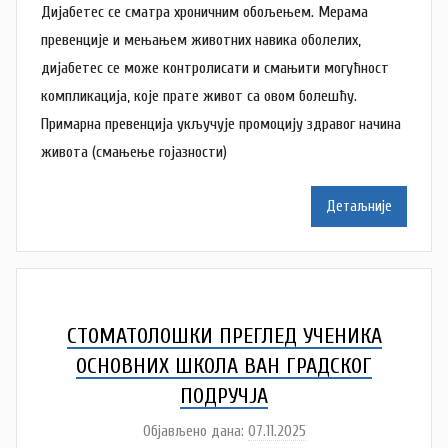
Дијабетес се сматра хроничним обољењем. Мерама
т
о
превенције и мењањем животних навика оболелих,
р
дијабетес се може контролисати и смањити могућност
A
компликација, које прате живот са овом болешћу.
n
Примарна превенција укључује промоцију здравог начина
a
живота (смањење гојазности)
M
i
Детаљније
l
e
n
k
o
СТОМАТОЛОШКИ ПРЕГЛЕД УЧЕНИКА
v
ОСНОВНИХ ШКОЛА ВАН ГРАДСКОГ
i
ПОДРУЧЈА
ć
Објављено дана:
07.11.2025
а