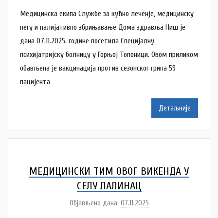
у
Медицинска екипа Службе за кућно леченје, медицинску
т
о
негу и палијативно збрињавање Дома здравља Ниш је
р
дана 07.11.2025. године посетила Специјалну
A
психијатријску болницу у Горњој Топоници. Овом приликом
n
обављена је вакцинација против сезонског грипа 59
a
пацијента
M
i
Детаљније
l
e
n
k
o
МЕДИЦИНСКИ ТИМ ОВОГ ВИКЕНДА У
v
СЕЛУ ЛАЛИНАЦ
i
Објављено дана:
07.11.2025
а
ć
у