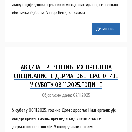
A
ампутације удова, срчаних и можданих удара, те тешких
n
обољења бубрега. У поређењу са онима
a
M
Детаљније
i
l
e
n
k
AКЦИЈА ПРЕВЕНТИВНИХ ПРЕГЛЕДА
o
СПЕЦИЈАЛИСТЕ ДЕРМАТОВЕНЕРОЛОГИЈЕ
v
У СУБОТУ 08.11.2025.ГОДИНЕ
i
Објављено дана:
07.11.2025
ć
а
у
У суботу 08.11.2025. године Дом здравља Ниш организује
т
о
акцију превентивних прегледа код специјалисте
р
дерматовенерологије. У оквиру акције свим