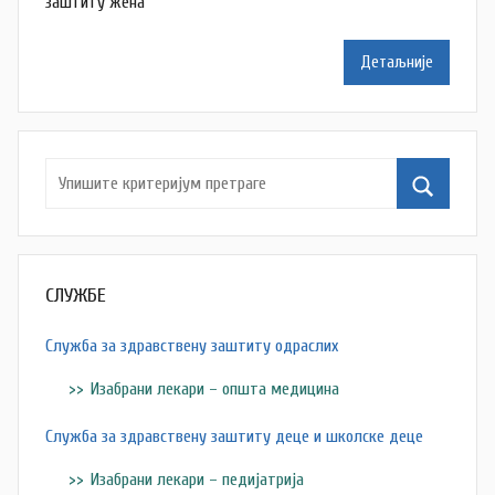
заштиту жена
a
M
Детаљније
i
l
e
n
k
o
v
i
СЛУЖБЕ
ć
Служба за здравствену заштиту одраслих
Изабрани лекари – општа медицина
Служба за здравствену заштиту деце и школске деце
Изабрани лекари – педијатрија