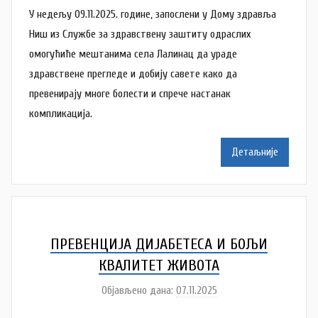
У недељу 09.11.2025. године, запослени у Дому здравља
т
о
Ниш из Службе за здравствену заштиту одраслих
р
омогућиће мештанима села Лалинац да ураде
A
здравствене прегледе и добију савете како да
n
превенирају многе болести и спрече настанак
a
компликација.
M
i
Детаљније
l
e
n
k
o
ПРЕВЕНЦИЈА ДИЈАБЕТЕСА И БОЉИ
v
КВАЛИТЕТ ЖИВОТА
i
Објављено дана:
07.11.2025
а
ć
у