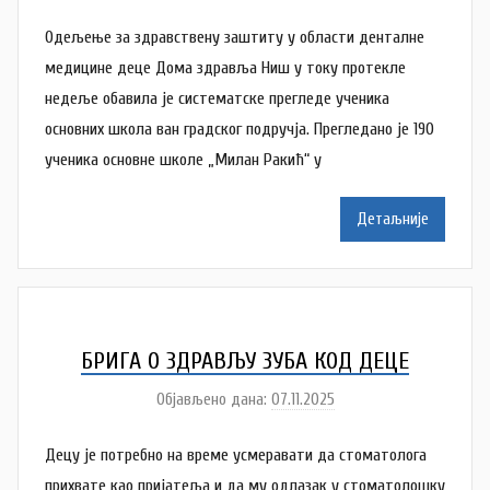
у
Одељење за здравствену заштиту у области денталне
т
о
медицине деце Дома здравља Ниш у току протекле
р
недеље обавила је систематске прегледе ученика
A
основних школа ван градског подручја. Прегледано је 190
n
ученика основне школе „Милан Ракић“ у
a
M
Детаљније
i
l
e
n
k
БРИГА О ЗДРАВЉУ ЗУБА КОД ДЕЦЕ
o
Објављено дана:
07.11.2025
а
v
у
i
Децу је потребно на време усмеравати да стоматолога
т
ć
о
прихвате као пријатеља и да му одлазак у стоматолошку