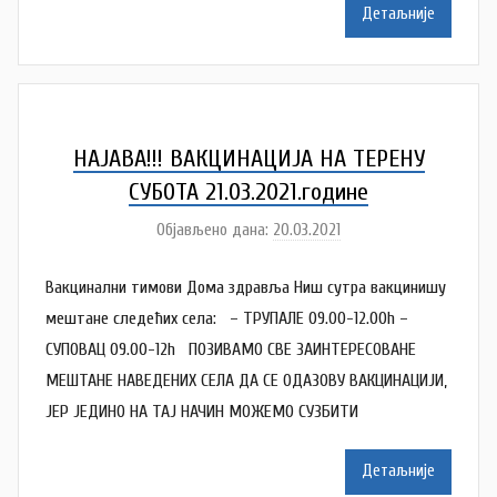
a
Детаљније
t
a
š
a
Š
НАЈАВА!!! ВАКЦИНАЦИЈА НА ТЕРЕНУ
u
СУБОТА 21.03.2021.године
t
Објављено дана:
20.03.2021
а
a
у
n
Вакцинални тимови Дома здравља Ниш сутра вакцинишу
т
o
о
мештане следећих села: – ТРУПАЛЕ 09.00-12.00h –
v
р
СУПОВАЦ 09.00-12h ПОЗИВАМО СВЕ ЗАИНТЕРЕСОВАНЕ
a
N
МЕШТАНЕ НАВЕДЕНИХ СЕЛА ДА СЕ ОДАЗОВУ ВАКЦИНАЦИЈИ,
c
a
ЈЕР ЈЕДИНО НА ТАЈ НАЧИН МОЖЕМО СУЗБИТИ
t
a
Детаљније
š