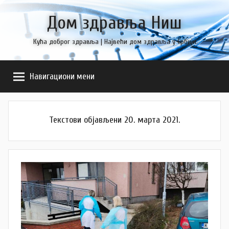
Skip
Дом здравља Ниш
to
content
Кућа доброг здравља | Највећи дом здравља у Србији
Навигациони мени
Текстови објављени 20. марта 2021.