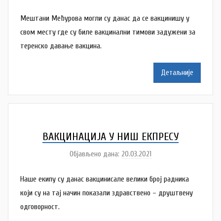
у
Мештани Међурова могли су данас да се вакцинишу у
т
о
свом месту где су биле вакцинални тимови задужени за
р
теренско давање вакцина.
N
a
Детаљније
t
a
š
a
Š
ВАКЦИНАЦИЈА У НИШ ЕКПРЕСУ
u
Објављено дана:
20.03.2021
а
t
у
a
Наше екипу су данас вакцинисале велики број радника
т
n
о
који су на тај начин показали здравствено – друштвену
o
р
одговорност.
v
N