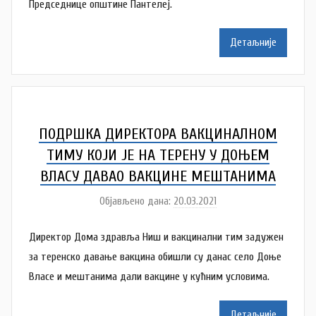
р
Председнице општине Пантелеј.
v
N
a
a
Детаљније
c
t
a
š
a
Š
ПОДРШКА ДИРЕКТОРА ВАКЦИНАЛНОМ
u
ТИМУ КОЈИ ЈЕ НА ТЕРЕНУ У ДОЊЕМ
t
ВЛАСУ ДАВАО ВАКЦИНЕ МЕШТАНИМА
a
Објављено дана:
20.03.2021
а
n
у
o
Директор Дома здравља Ниш и вакцинални тим задужен
т
v
о
за теренско давање вакцина обишли су данас село Доње
a
р
Власе и мештанима дали вакцине у кућним условима.
c
N
a
Детаљније