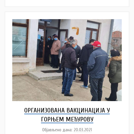
a
Š
u
t
a
n
o
v
a
c
ОРГАНИЗОВАНА ВАКЦИНАЦИЈА У
ГОРЊЕМ МЕЂУРОВУ
Објављено дана:
20.03.2021
а