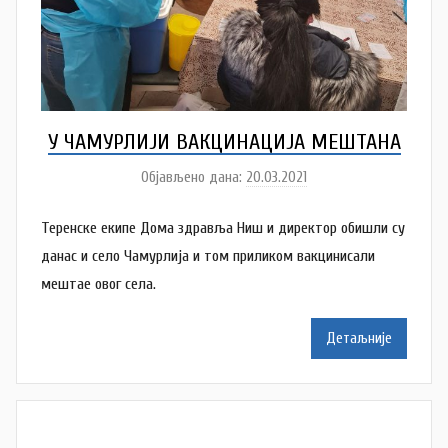
n
o
v
a
c
У ЧАМУРЛИЈИ ВАКЦИНАЦИЈА МЕШТАНА
Објављено дана:
20.03.2021
а
у
Теренске екипе Дома здравља Ниш и директор обишли су
т
о
данас и село Чамурлија и том приликом вакцинисали
р
мештае овог села.
N
a
Детаљније
t
a
š
a