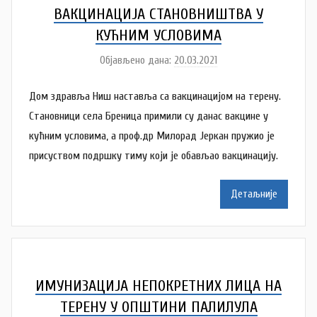
Š
ВАКЦИНАЦИЈА СТАНОВНИШТВА У
u
КУЋНИМ УСЛОВИМА
t
Објављено дана:
20.03.2021
а
a
у
n
Дом здравља Ниш наставља са вакцинацијом на терену.
т
o
о
Становници села Бреница примили су данас вакцине у
v
р
кућним условима, а проф.др Милорад Јеркан пружио је
a
N
присуством подршку тиму који је обављао вакцинацију.
c
a
t
Детаљније
a
š
a
Š
u
ИМУНИЗАЦИЈА НЕПОКРЕТНИХ ЛИЦА НА
t
ТЕРЕНУ У ОПШТИНИ ПАЛИЛУЛА