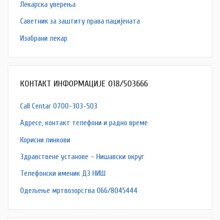
Лекарска уверења
Саветник за заштиту права пацијената
Изабрани лекар
КОНТАКТ ИНФОРМАЦИЈЕ 018/503666
Call Centar 0700-303-503
Адресe, контакт телефони и радно време
Корисни линкови
Здравствене установе – Нишавски округ
Телефонски именик ДЗ НИШ
Одељење мртвозорства 066/8045444