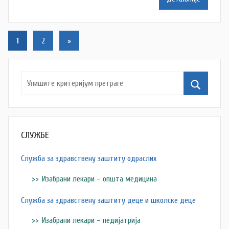
t
a
Кретање
š
Следећи
1
2
»
a
текст
чланака
Š
u
t
a
n
o
СЛУЖБЕ
v
a
Служба за здравствену заштиту одраслих
c
Изабрани лекари – општа медицина
Служба за здравствену заштиту деце и школске деце
Изабрани лекари – педијатрија