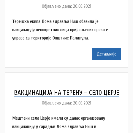
a
Објављено дана:
20.03.2021
а
n
у
o
Теренска екипа Дома здравља Ниш обавила је
т
v
о
вакцинацују непокретних лица пријављених преко е-
a
р
управе са територије Општине Палилула.
c
N
a
Детаљније
t
a
š
a
Š
ВАКЦИНАЦИЈА НА ТЕРЕНУ – СЕЛО ЦЕРЈЕ
u
Објављено дана:
20.03.2021
а
t
у
a
Мештани села Церје имали су данас организовану
т
n
о
вакцинацију у сарадњи Дома здравља Ниш и
o