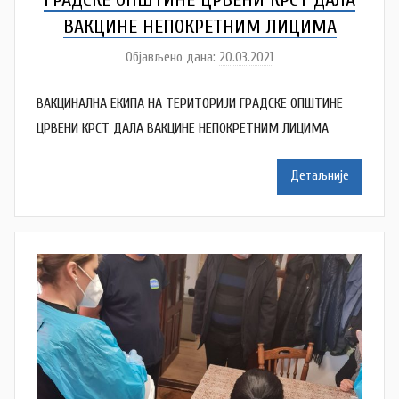
ВАКЦИНЕ НЕПОКРЕТНИМ ЛИЦИМА
Објављено дана:
20.03.2021
а
у
ВАКЦИНАЛНА ЕКИПА НА ТЕРИТОРИЈИ ГРАДСКЕ ОПШТИНЕ
т
о
ЦРВЕНИ КРСТ ДАЛА ВАКЦИНЕ НЕПОКРЕТНИМ ЛИЦИМА
р
N
Детаљније
a
t
a
š
a
Š
u
t
a