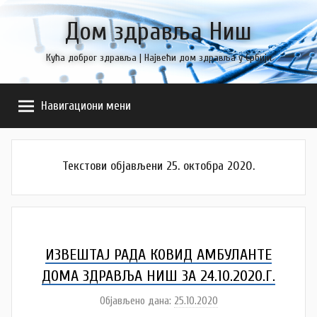
Skip
Дом здравља Ниш
to
content
Кућа доброг здравља | Највећи дом здравља у Србији
Навигациони мени
Текстови објављени 25. октобра 2020.
ИЗВЕШТАЈ РАДА КОВИД АМБУЛАНТЕ
ДОМА ЗДРАВЉА НИШ ЗA 24.10.2020.Г.
Објављено дана:
25.10.2020
а