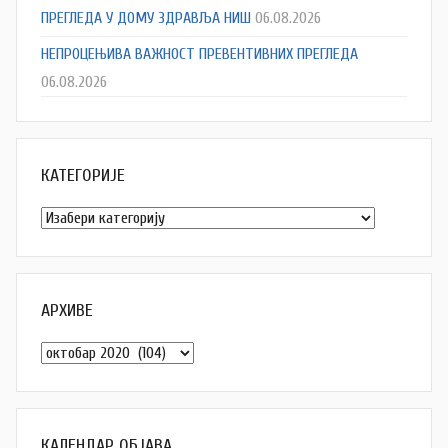
ПРЕГЛЕДА У ДОМУ ЗДРАВЉА НИШ
06.08.2026
НЕПРОЦЕЊИВА ВАЖНОСТ ПРЕВЕНТИВНИХ ПРЕГЛЕДА
06.08.2026
КАТЕГОРИЈЕ
К
а
т
е
АРХИВЕ
г
А
о
р
р
х
и
и
ј
КАЛЕНДАР ОБЈАВА