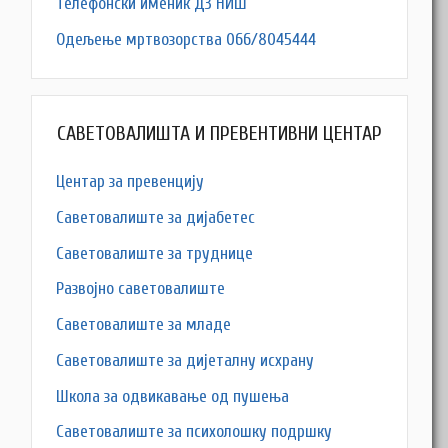
Телефонски именик ДЗ НИШ
Одељење мртвозорства 066/8045444
САВЕТОВАЛИШТА И ПРЕВЕНТИВНИ ЦЕНТАР
Центар за превенцију
Саветовалиште за дијабетес
Саветовалиште за труднице
Развојно саветовалиште
Саветовалиште за младе
Саветовалиште за дијеталну исхрану
Школа за одвикавање од пушења
Саветовалиште за психолошку подршку