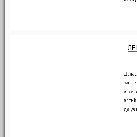
ДЕ
Данас
зашти
весел
вртић
да уз