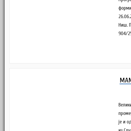
форми
26.06
Ниш. 
904/2
МАМ
Велик
проме
је и о
из Сл