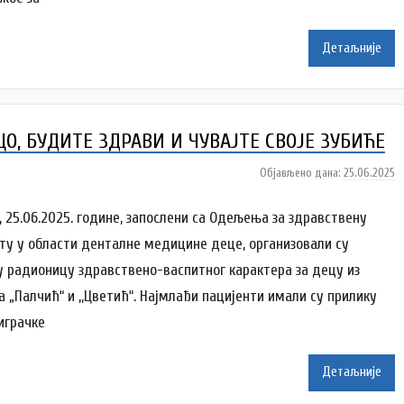
a
Детаљније
i
l
e
n
ЦО, БУДИТЕ ЗДРАВИ И ЧУВАЈТЕ СВОЈЕ ЗУБИЋЕ
k
o
Објављено дана:
25.06.2025
а
v
у
i
т
, 25.06.2025. године, запослени са Одељења за здравствену
ć
о
ту у области денталне медицине деце, организовали су
р
у радионицу здравствено-васпитног карактера за децу из
A
а „Палчић“ и ,,Цветић“. Најмлађи пацијенти имали су прилику
n
a
 играчке
i
Детаљније
l
e