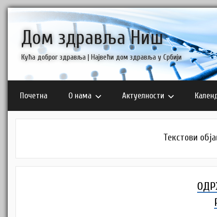
Skip
to
Дом здравља Ниш
content
Кућа доброг здравља | Највећи дом здравља у Србији
Почетна
О нама
Актуелности
Кален
Текстови обја
ОДР