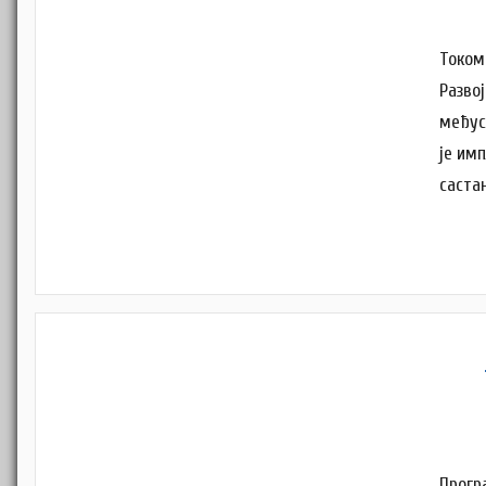
Током
Разво
међус
је им
саста
Прогр