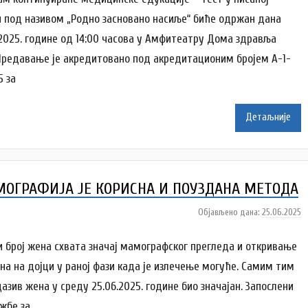
о
 под називом „Родно засновано насиље“ биће одржан дана
р
.2025. године од 14:00 часова у Амфитеатру Дома здравља
A
Предавање је акредитовано под акредитационим бројем А-1-
n
a
5 за
i
Детаљније
l
e
n
k
ОГРАФИЈА ЈЕ КОРИСНА И ПОУЗДАНА МЕТОДА
o
v
Објављено дана:
25.06.2025
а
i
у
ć
т
и број жена схвата значај мамографског прегледа и откривање
о
на на дојци у раној фази када је излечење могуће. Самим тим
р
дазив жена у среду 25.06.2025. године био значајан. Запослени
A
ужбе за
n