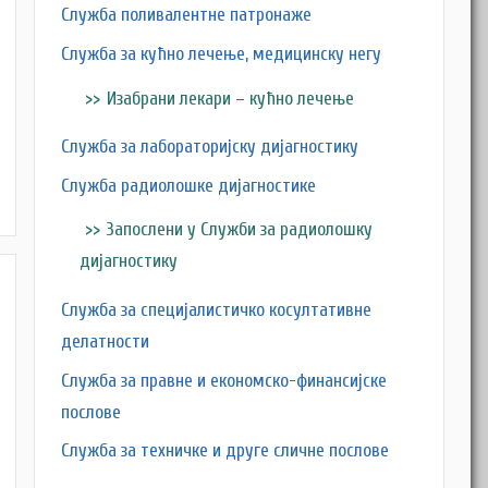
Служба поливалентне патронаже
Служба за кућно лечење, медицинску негу
Изабрани лекари – кућно лечење
Служба за лабораторијску дијагностику
M
Служба радиолошке дијагностике
Запослени у Служби за радиолошку
дијагностику
Служба за специјалистичко косултативне
делатности
Служба за правне и економско-финансијске
послове
Служба за техничке и друге сличне послове