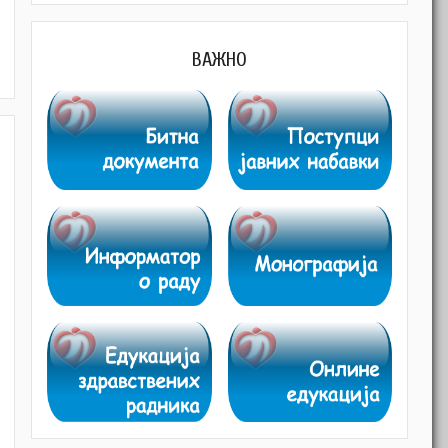
M
ВАЖНО
M