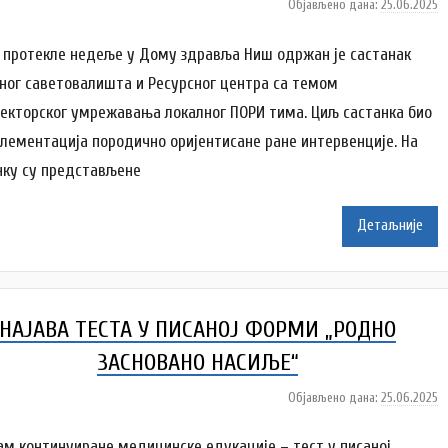
Објављено дана:
25.06.2025
а
у
т
 протекле недеље у Дому здравља Ниш одржан је састанак
о
јног саветовалишта и Ресурсног центра са темом
р
екторског умрежавања локалног ПОРИ тима. Циљ састанка био
A
плементација породично оријентисане ране интервенције. На
n
a
нку су представљене
i
Детаљније
l
e
n
k
НАЈАВА ТЕСТА У ПИСАНОЈ ФОРМИ „РОДНО
o
v
ЗАСНОВАНО НАСИЉЕ“
i
ć
Објављено дана:
25.06.2025
а
у
т
ам континуиране медицинске едукације – тест у писаној