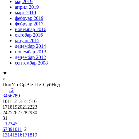
мај 2019
април 2019
март 2019
фебруар 2019
фебруар 2017
новембар 2016
октобар 2016
јануар 2015
децембар 2014
новембар 2013
децембар 2012
септембар 2008
▼
>
Пон
Уто
Сре
Чет
Пет
Суб
Нед
1
2
3
4
5
6
7
8
9
10
11
12
13
14
15
16
17
18
19
20
21
22
23
24
25
26
27
28
29
30
31
1
2
3
4
5
6
7
8
9
10
11
12
13
14
15
16
17
18
19