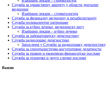
Изабрани лекари – гинекологија
Служба за здравствену заштиту у области денталне
медицине
Изабрани лекари – стоматологија
Служба за физикалну медицину и рехабилитацију
Служба поливалентне патронаже
Служба за кућно лечење, медицинску негу
Изабрани лекари – кућно лечење
Служба за лабораторијску дијагностику
Служба радиолошке дијагностике
Запослени у Служби за радиолошку дијагностику
Служба за специјалистичко косултативне делатности
Служба за правне и економско-финансијске послове
Служба за техничке и друге сличне послове
Важно