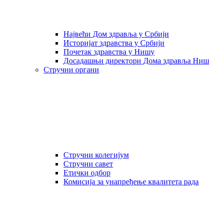
Највећи Дом здравља у Србији
Историјат здравства у Србији
Почетак здравства у Нишу
Досадашњи директори Дома здравља Ниш
Стручни органи
Стручни колегијум
Стручни савет
Етички одбор
Комисија за унапређење квалитета рада