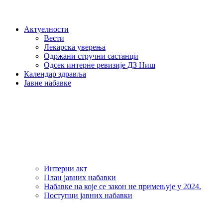
Актуелности
Вести
Лекарска уверења
Одржани стручни састанци
Одсек интерне ревизије ДЗ Ниш
Календар здравља
Јавне набавке
Интерни акт
План јавних набавки
Набавке на које се закон не примењује у 2024.
Поступци јавних набавки