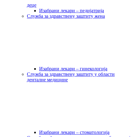
деце
Изабрани лекари – педијатрија
Служба за здравствену заштиту жена
Изабрани лекари – гинекологија
Служба за здравствену заштиту у области
денталне медицине
Изабрани лекари – стоматологија