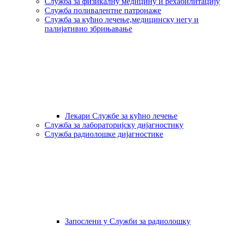
Служба за физикалну медицину и рехабилитацију
Служба поливалентне патронаже
Служба за кућно лечење,медицинску негу и
палијативно збрињавање
Лекари Службе за кућно лечење
Служба за лабораторијску дијагностику
Служба радиолошке дијагностике
Запослени у Служби за радиолошку