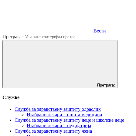
Вести
Претрага:
Претрага:
Службе
Служба за здравствену заштиту одраслих
Изабрани лекари – општа медицина
Служба за здравствену заштиту деце и школске деце
Изабрани лекари – педијатрија
Служба за здравствену заштиту жена