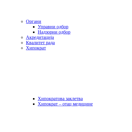
Органи
Управни одбор
Надзорни одбор
Акредитација
Квалитет рада
Хипократ
Хипократова заклетва
Хипократ – отац медицине