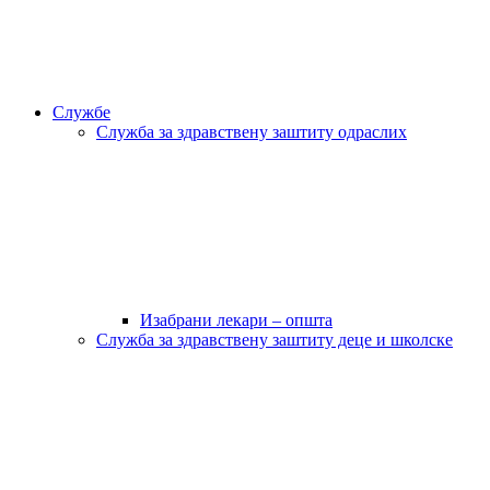
Службе
Служба за здравствену заштиту одраслих
Изабрани лекари – општа
Служба за здравствену заштиту деце и школске