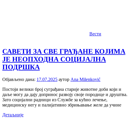
Вести
САВЕТИ ЗА СВЕ ГРАЂАНЕ КОЈИМА
ЈЕ НЕОПХОДНА СОЦИЈАЛНА
ПОДРШКА
Објављено дана:
17.07.2025
аутор
Ana Milenković
Постоји велики број суграђана старије животне доби који и
даље могу да дају допринос развоју своје породице и друштва.
Зато социјални радници из Службе за кућно лечење,
медицинску негу и палијативно збрињавање желе да учине
Детаљније