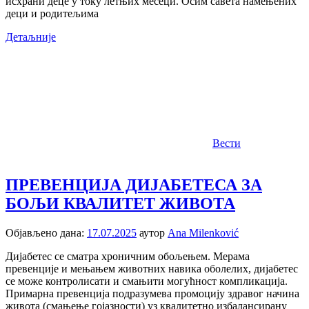
исхрани деце у току летњих месеци. Осим савета намењених
деци и родитељима
Детаљније
Вести
ПРЕВЕНЦИЈА ДИЈАБЕТЕСА ЗА
БОЉИ КВАЛИТЕТ ЖИВОТА
Објављено дана:
17.07.2025
аутор
Ana Milenković
Дијабетес се сматра хроничним обољењем. Мерама
превенције и мењањем животних навика оболелих, дијабетес
се може контролисати и смањити могућност компликација.
Примарна превенција подразумева промоцију здравог начина
живота (смањење гојазности) уз квалитетно избалансирану