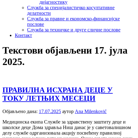
дијагностику
Служба за специјалистичко косултативне
делатности
Служба за правне и економско-финансијске
послове
Служба за техничке и друге сличне послове
Контакт
Текстови објављени 17. јула
2025.
ПРАВИЛНА ИСХРАНА ДЕЦЕ У
ТОКУ ЛЕТЊИХ МЕСЕЦИ
Објављено дана:
17.07.2025
аутор
Ana Milenković
Медицинска екипа Службе за здравствену заштиту деце и
школске деце Дома здравља Ниш данас је у саветовалишном
делу службе одрганизовала акцију посвећену правилној