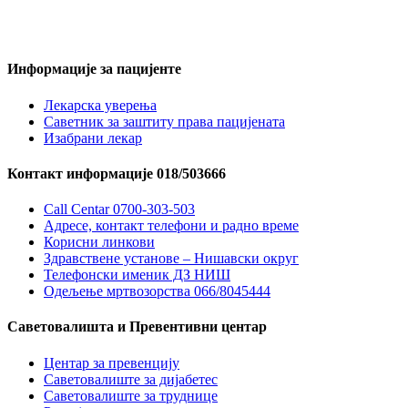
Информације за пацијенте
Лекарска уверења
Саветник за заштиту права пацијената
Изабрани лекар
Контакт информације 018/503666
Call Centar 0700-303-503
Адресe, контакт телефони и радно време
Корисни линкови
Здравствене установе – Нишавски округ
Телефонски именик ДЗ НИШ
Одељење мртвозорства 066/8045444
Саветовалишта и Превентивни центар
Центар за превенцију
Саветовалиште за дијабетес
Саветовалиште за труднице