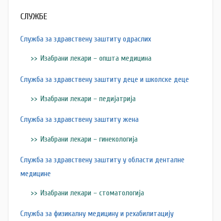
o
СЛУЖБЕ
v
a
Служба за здравствену заштиту одраслих
c
Изабрани лекари – општа медицина
Служба за здравствену заштиту деце и школске деце
Изабрани лекари – педијатрија
Служба за здравствену заштиту жена
Изабрани лекари – гинекологија
Служба за здравствену заштиту у области денталне
медицине
Изабрани лекари – стоматологија
Служба за физикалну медицину и рехабилитацију