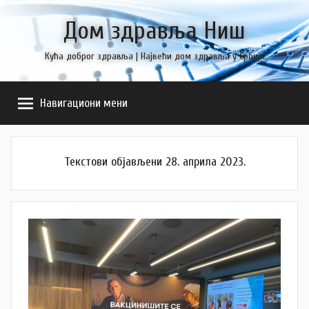
Skip
Дом здравља Ниш
to
content
Кућа доброг здравља | Највећи дом здравља у Србији
Навигациони мени
Текстови објављени 28. априла 2023.