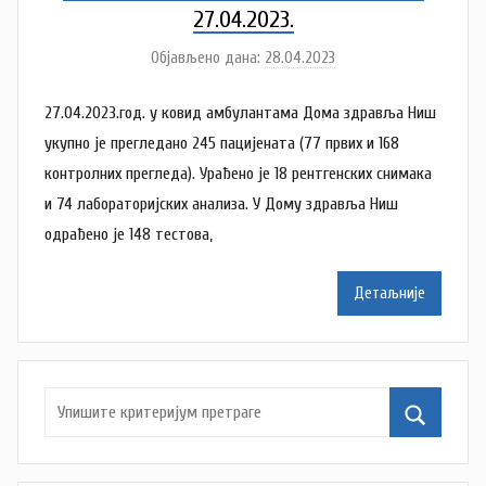
27.04.2023.
Објављено дана:
28.04.2023
а
у
27.04.2023.год. у ковид амбулантама Дома здравља Ниш
т
о
укупно је прегледанo 245 пацијенaта (77 првих и 168
р
контролних прегледa). Урађено је 18 рентгенских снимака
N
и 74 лабораторијских анализа. У Дому здравља Ниш
a
одрађено је 148 тестова,
t
a
Детаљније
š
a
Š
u
t
a
n