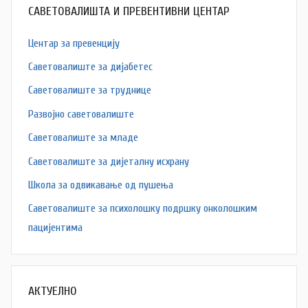
САВЕТОВАЛИШТА И ПРЕВЕНТИВНИ ЦЕНТАР
Центар за превенцију
Саветовалиште за дијабетес
Саветовалиште за труднице
Развојно саветовалиште
Саветовалиште за младе
Саветовалиште за дијеталну исхрану
Школа за одвикавање од пушења
Саветовалиште за психолошку подршку онколошким
пацијентима
АКТУЕЛНО