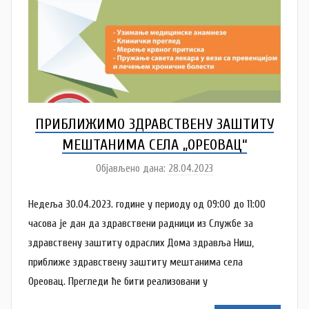
v
a
c
ПРИБЛИЖИМО ЗДРАВСТВЕНУ ЗАШТИТУ
МЕШТАНИМА СЕЛА „ОРЕОВАЦ“
Објављено дана:
28.04.2023
а
у
Недеља 30.04.2023. године у периоду од 09:00 до 11:00
т
о
часова је дан да здравствени радници из Службе за
р
здравствену заштиту одраслих Дома здравља Ниш,
N
приближе здравствену заштиту мештанима села
a
Ореовац. Прегледи ће бити реализовани у
t