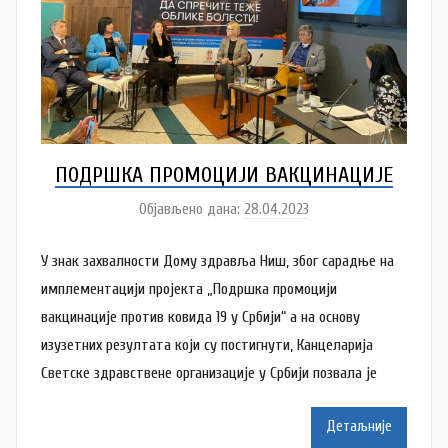
ПОДРШКА ПРОМОЦИЈИ ВАКЦИНАЦИЈЕ
Објављено дана:
28.04.2023
а
у
У знак захвалности Дому здравља Ниш, због сарадње на
т
о
имплементацији пројекта „Подршка промоцији
р
вакцинације против ковида 19 у Србији“ а на основу
N
изузетних резултата који су постигнути, Канцеларија
a
Светске здравствене организације у Србији позвала је
t
a
Детаљније
š