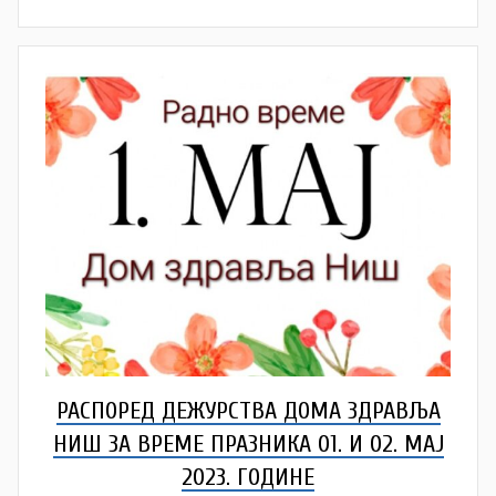
a
Š
u
t
a
n
o
v
a
c
РАСПОРЕД ДЕЖУРСТВА ДОМА ЗДРАВЉА
НИШ ЗА ВРЕМЕ ПРАЗНИКА 01. И 02. МАЈ
2023. ГОДИНЕ