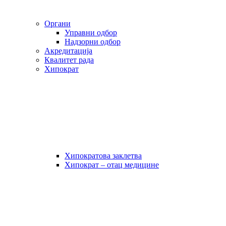
Органи
Управни одбор
Надзорни одбор
Акредитација
Квалитет рада
Хипократ
Хипократова заклетва
Хипократ – отац медицине