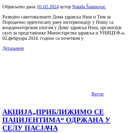
Објављено дана:
01.02.2024
аутор
Nataša Šutanovac
Развојно саветовалиште Дома здравља Ниш и Тим за
Породично орјентисану рану интервенцију у Нишу са
координаторском улогом у Дому здравља Ниш, организује
скуп за представнике Министарства здравља и УНИЦЕФ-а,
02.фебруара 2024. године са почетком у
Детаљније
Вести
АКЦИЈА„ПРИБЛИЖИМО СЕ
ПАЦИЈЕНТИМА“ ОДРЖАНА У
СЕЛУ ПАСЈАЧА