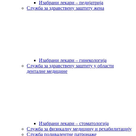
Изабрани лекари – педијатрија
Служба за здравствену заштиту жена
Изабрани лекари – гинекологија
Служба за здравствену заштиту у области
денталне медицине
Изабрани лекари – стоматологија
Служба за физикалну медицину и рехабилитацију
Служба поливалентне патронаже