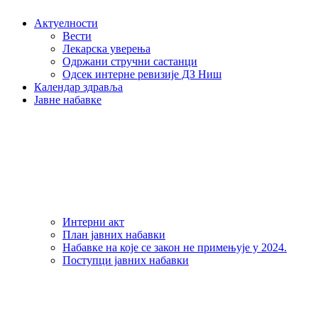
Актуелности
Вести
Лекарска уверења
Одржани стручни састанци
Одсек интерне ревизије ДЗ Ниш
Календар здравља
Јавне набавке
Интерни акт
План јавних набавки
Набавке на које се закон не примењује у 2024.
Поступци јавних набавки