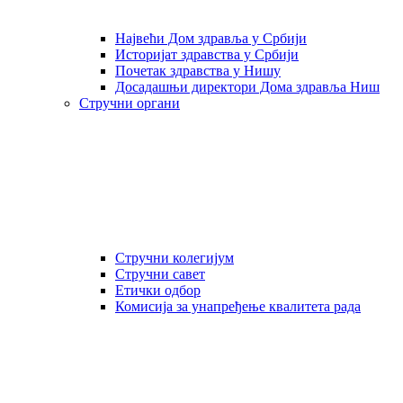
Највећи Дом здравља у Србији
Историјат здравства у Србији
Почетак здравства у Нишу
Досадашњи директори Дома здравља Ниш
Стручни органи
Стручни колегијум
Стручни савет
Етички одбор
Комисија за унапређење квалитета рада