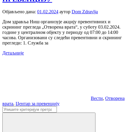
Објављено дана:
01.02.2024
аутор
Dom Zdravlja
Дом здравља Ниш организује акцију превентивних и
скрининг прегледа „Отворена врата“, у суботу 03.02.2024.
године у централном објекту у периоду од 07:00 до 14:00
часова. Организовани су следећи превентивни и скрининг
прегледи: 1. Служба за
Детаљније
Вести
,
Отворена
врата
,
Центар за превенцију
Претрага: