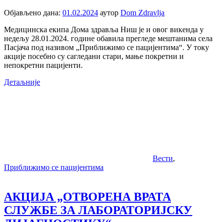
Објављено дана:
01.02.2024
аутор
Dom Zdravlja
Медицинска екипа Дома здравља Ниш је и овог викенда у
недељу 28.01.2024. године обавила прегледе мештанима села
Пасјача под називом „Приближимо се пацијентима“. У току
акције посебно су сагледани стари, мање покретни и
непокретни пацијенти.
Детаљније
Вести
,
Приближимо се пацијентима
АКЦИЈА „ОТВОРЕНА ВРАТА
СЛУЖБЕ ЗА ЛАБОРАТОРИЈСКУ