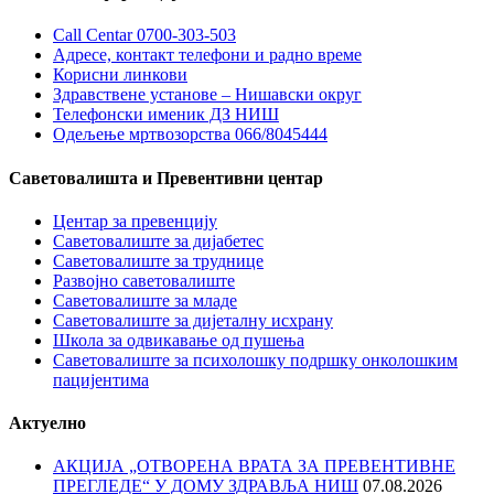
Call Centar 0700-303-503
Адресe, контакт телефони и радно време
Корисни линкови
Здравствене установе – Нишавски округ
Телефонски именик ДЗ НИШ
Одељење мртвозорства 066/8045444
Саветовалишта и Превентивни центар
Центар за превенцију
Саветовалиште за дијабетес
Саветовалиште за труднице
Развојно саветовалиште
Саветовалиште за младе
Саветовалиште за дијеталну исхрану
Школа за одвикавање од пушења
Саветовалиште за психолошку подршку онколошким
пацијентима
Актуелно
АКЦИЈА „ОТВОРЕНА ВРАТА ЗА ПРЕВЕНТИВНЕ
ПРЕГЛЕДЕ“ У ДОМУ ЗДРАВЉА НИШ
07.08.2026