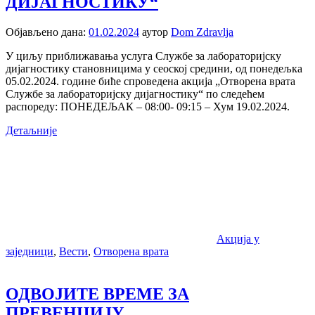
ДИЈАГНОСТИКУ“
Објављено дана:
01.02.2024
аутор
Dom Zdravlja
У циљу приближавања услуга Службе за лабораторијску
дијагностику становницима у сеоској средини, од понедељка
05.02.2024. године биће спроведена акција „Отворена врата
Службе за лабораторијску дијагностику“ по следећем
распореду: ПОНЕДЕЉАК – 08:00- 09:15 – Хум 19.02.2024.
Детаљније
Акција у
заједници
,
Вести
,
Отворена врата
ОДВОЈИТЕ ВРЕМЕ ЗА
ПРЕВЕНЦИЈУ