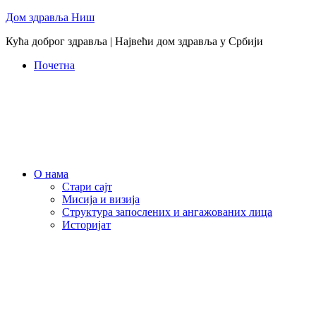
Skip
Дом здравља Ниш
to
Кућа доброг здравља | Највећи дом здравља у Србији
content
Почетна
О нама
Стари сајт
Мисија и визија
Структура запослених и ангажованих лица
Историјат