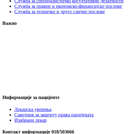
Служба за специјалистичко косултативне делатности
Служба за правне и економско-финансијске послове
Служба за техничке и друге сличне послове
Важно
Информације за пацијенте
Лекарска уверења
Саветник за заштиту права пацијената
Изабрани лекар
Контакт информације 018/503666