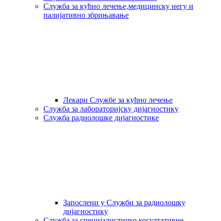
Служба за кућно лечење,медицинску негу и
палијативно збрињавање
Лекари Службе за кућно лечење
Служба за лабораторијску дијагностику
Служба радиолошке дијагностике
Запослени у Служби за радиолошку
дијагностику
Служба за специјалистичко косултативне