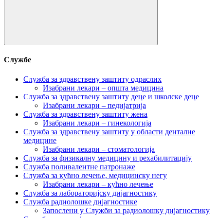
Претрага:
Службе
Служба за здравствену заштиту одраслих
Изабрани лекари – општа медицина
Служба за здравствену заштиту деце и школске деце
Изабрани лекари – педијатрија
Служба за здравствену заштиту жена
Изабрани лекари – гинекологија
Служба за здравствену заштиту у области денталне
медицине
Изабрани лекари – стоматологија
Служба за физикалну медицину и рехабилитацију
Служба поливалентне патронаже
Служба за кућно лечење, медицинску негу
Изабрани лекари – кућно лечење
Служба за лабораторијску дијагностику
Служба радиолошке дијагностике
Запослени у Служби за радиолошку дијагностику