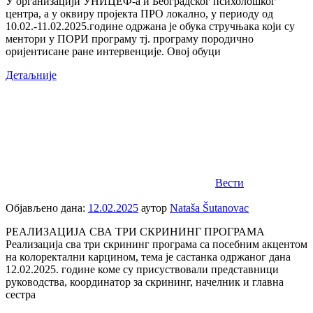
У организацији УНИЦЕФ-а и Београдског психолошког
центра, а у оквиру пројекта ПРО локално, у периоду од
10.02.-11.02.2025.године одржана је обука стручњака који су
ментори у ПОРИ програму тј. програму породично
оријентисане ране интервенције. Овој обуци
Детаљније
Вести
Објављено дана:
12.02.2025
аутор
Nataša Šutanovac
РЕАЛИЗАЦИЈА СВА ТРИ СКРИНИНГ ПРОГРАМА
Реализација сва три скрининг програма са посебним акцентом
на колоректални карцином, тема је састанка одржаног дана
12.02.2025. године коме су присуствовали представници
руководства, координатор за скрининг, начелник и главна
сестра