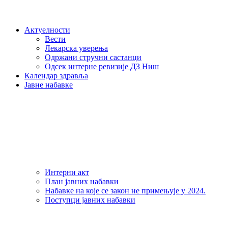
Актуелности
Вести
Лекарска уверења
Одржани стручни састанци
Одсек интерне ревизије ДЗ Ниш
Календар здравља
Јавне набавке
Интерни акт
План јавних набавки
Набавке на које се закон не примењује у 2024.
Поступци јавних набавки