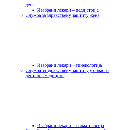
деце
Изабрани лекари – педијатрија
Служба за здравствену заштиту жена
Изабрани лекари – гинекологија
Служба за здравствену заштиту у области
денталне медицине
Изабрани лекари – стоматологија