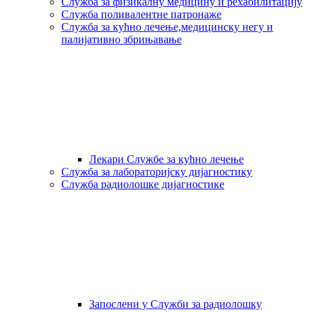
Служба за физикалну медицину и рехабилитацију
Служба поливалентне патронаже
Служба за кућно лечење,медицинску негу и
палијативно збрињавање
Лекари Службе за кућно лечење
Служба за лабораторијску дијагностику
Служба радиолошке дијагностике
Запослени у Служби за радиолошку