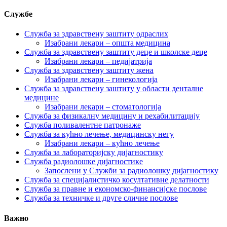
Службе
Служба за здравствену заштиту одраслих
Изабрани лекари – општа медицина
Служба за здравствену заштиту деце и школске деце
Изабрани лекари – педијатрија
Служба за здравствену заштиту жена
Изабрани лекари – гинекологија
Служба за здравствену заштиту у области денталне
медицине
Изабрани лекари – стоматологија
Служба за физикалну медицину и рехабилитацију
Служба поливалентне патронаже
Служба за кућно лечење, медицинску негу
Изабрани лекари – кућно лечење
Служба за лабораторијску дијагностику
Служба радиолошке дијагностике
Запослени у Служби за радиолошку дијагностику
Служба за специјалистичко косултативне делатности
Служба за правне и економско-финансијске послове
Служба за техничке и друге сличне послове
Важно