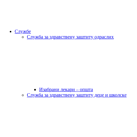
Службе
Служба за здравствену заштиту одраслих
Изабрани лекари – општа
Служба за здравствену заштиту деце и школске