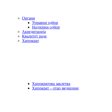
Органи
Управни одбор
Надзорни одбор
Акредитација
Квалитет рада
Хипократ
Хипократова заклетва
Хипократ – отац медицине