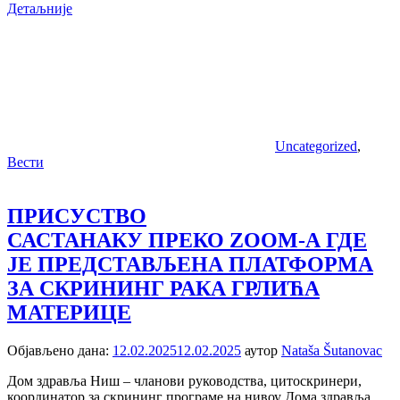
Детаљније
Uncategorized
,
Вести
ПРИСУСТВО
САСТАНАКУ ПРЕКО ZOOM-А ГДЕ
ЈЕ ПРЕДСТАВЉЕНА ПЛАТФОРМА
ЗА СКРИНИНГ РАКА ГРЛИЋА
МАТЕРИЦЕ
Објављено дана:
12.02.2025
12.02.2025
аутор
Nataša Šutanovac
Дом здравља Ниш – чланови руководства, цитоскринери,
координатор за скрининг програме на нивоу Дома здравља