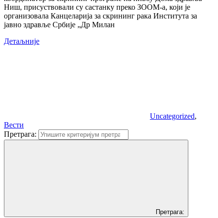
Ниш, присуствовали су састанку преко ЗООМ-а, који је
организовала Канцеларија за скрининг рака Института за
јавно здравље Србије „Др Милан
Детаљније
Uncategorized
,
Вести
Претрага:
Претрага: