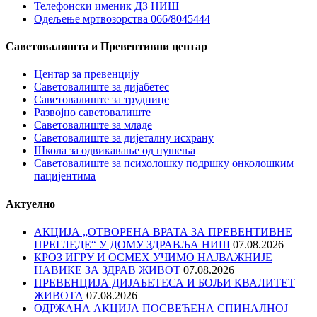
Телефонски именик ДЗ НИШ
Одељење мртвозорства 066/8045444
Саветовалишта и Превентивни центар
Центар за превенцију
Саветовалиште за дијабетес
Саветовалиште за труднице
Развојно саветовалиште
Саветовалиште за младе
Саветовалиште за дијеталну исхрану
Школа за одвикавање од пушења
Саветовалиште за психолошку подршку онколошким
пацијентима
Актуелно
АКЦИЈА „ОТВОРЕНА ВРАТА ЗА ПРЕВЕНТИВНЕ
ПРЕГЛЕДЕ“ У ДОМУ ЗДРАВЉА НИШ
07.08.2026
КРОЗ ИГРУ И ОСМЕХ УЧИМО НАЈВАЖНИЈЕ
НАВИКЕ ЗА ЗДРАВ ЖИВОТ
07.08.2026
ПРЕВЕНЦИЈА ДИЈАБЕТЕСА И БОЉИ КВАЛИТЕТ
ЖИВОТА
07.08.2026
ОДРЖАНА АКЦИЈА ПОСВЕЋЕНА СПИНАЛНОЈ