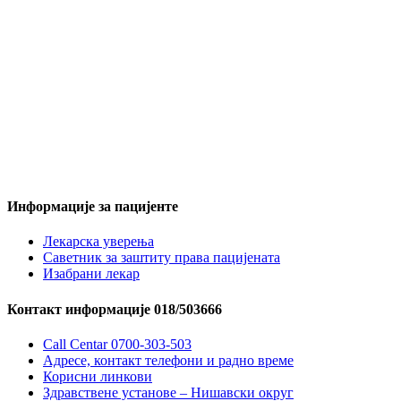
Информације за пацијенте
Лекарска уверења
Саветник за заштиту права пацијената
Изабрани лекар
Контакт информације 018/503666
Call Centar 0700-303-503
Адресe, контакт телефони и радно време
Корисни линкови
Здравствене установе – Нишавски округ