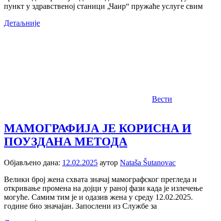
пункт у здравственој станици „Чаир“ пружаће услуге свим
Детаљније
Вести
МАМОГРАФИЈА ЈЕ КОРИСНА И
ПОУЗДАНА МЕТОДА
Објављено дана:
12.02.2025
аутор
Nataša Šutanovac
Велики број жена схвата значај мамографског прегледа и
откривање промена на дојци у раној фази када је излечење
могуће. Самим тим је и одазив жена у среду 12.02.2025.
године био значајан. Запослени из Службе за