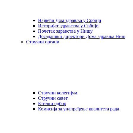
Највећи Дом здравља у Србији
Историјат здравства у Србији
Почетак здравства у Нишу
Досадашњи директори Дома здравља Ниш
Стручни органи
Стручни колегијум
Стручни савет
Етички одбор
Комисија за унапређење квалитета рада