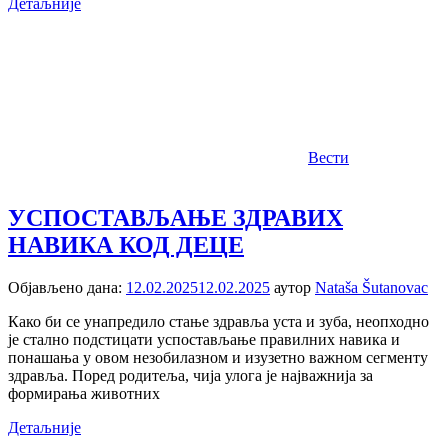
Детаљније
Вести
УСПОСТАВЉАЊЕ ЗДРАВИХ
НАВИКА КОД ДЕЦЕ
Објављено дана:
12.02.2025
12.02.2025
аутор
Nataša Šutanovac
Како би се унапредило стање здравља уста и зуба, неопходно
је стално подстицати успостављање правилних навика и
понашања у овом незобилазном и изузетно важном сегменту
здравља. Поред родитеља, чија улога је најважнија за
формирања животних
Детаљније