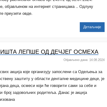
a
о
е, објављеном на интернет страницама .. Одлуку
c
р
е преузети овде.
D
o
Детаљније
Z
d
r
a
ИШТА ЛЕПШЕ ОД ДЕЧЈЕГ ОСМЕХА
v
l
Објављено дана:
14.08.2024
а
j
у
a
т
свих акција које организују запослени са Одељења за
о
вствену заштиту у области денталне медицине деце, је
р
јана деца, осмеси који ће говорити сами за себе и
N
и број задовољних родитеља. Данас је акција
a
t
низована
a