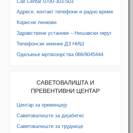
Call Centar 0700-303-503
Адресe, контакт телефони и радно време
Корисни линкови
Здравствене установе – Нишавски округ
Телефонски именик ДЗ НИШ
Одељење мртвозорства 066/8045444
САВЕТОВАЛИШТА И
ПРЕВЕНТИВНИ ЦЕНТАР
Центар за превенцију
Саветовалиште за дијабетес
Саветовалиште за труднице