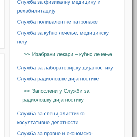
Служба за физикалну медицину и
рехабилитацију
Служба поливалентне патронаже
Служба за кућно лечење, медицинску
m
негу
Изабрани лекари – кућно лечење
Служба за лабораторијску дијагностику
Служба радиолошке дијагностике
Запослени у Служби за
радиолошку дијагностику
Служба за специјалистичко
косултативне делатности
Служба за правне и економско-