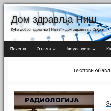
Skip
to
Дом здравља Ниш
content
Кућа доброг здравља | Највећи дом здравља у Србији
Почетна
О нама
Актуелности
Ка
Текстови објављ
З