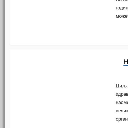
годин
может
Н
Циљ 
здра
насме
велик
орга