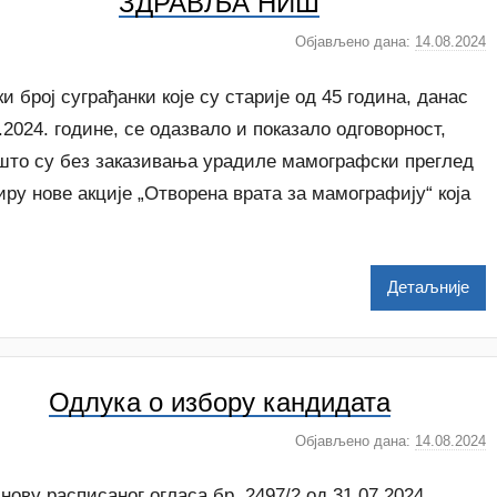
ЗДРАВЉА НИШ
Објављено дана:
14.08.2024
а
у
т
и број суграђанки које су старије од 45 година, данас
о
.2024. године, се одазвало и показало одговорност,
р
 што су без заказивања урадиле мамографски преглед
N
иру нове акције „Отворена врата за мамографију“ која
a
t
a
š
Детаљније
a
Š
u
t
Одлука о избору кандидата
a
n
Објављено дана:
14.08.2024
а
o
у
v
т
нову расписаног огласа бр. 2497/2 од 31.07.2024.