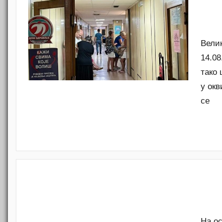
Велик
14.08
тако
у окв
се
На ос