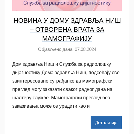
НОВИНА У ДОМУ ЗДРАВЉА НИШ
– ОТВОРЕНА ВРАТА ЗА
МАМОГРАФИЈУ
Објављено дана:
07.08.2024
а
у
Дом здравља Ниш и Служба за радиолошку
т
о
дијагностику Дома здравља Ниш, подсећају све
р
заинтересоване суграђанке да мамографски
N
преглед могу заказати сваког радног дана на
a
шалтеру службе. Мамографски преглед без
t
заказивања може се урадити као и
a
š
Детаљније
a