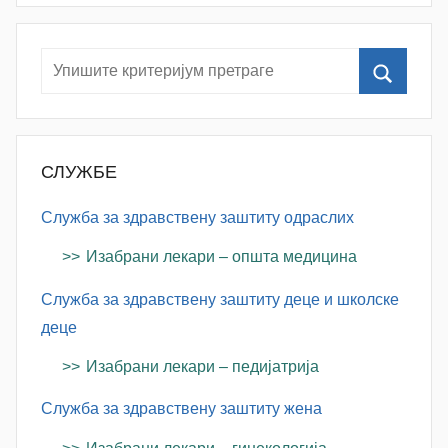
Š
u
t
a
n
o
v
СЛУЖБЕ
a
c
Служба за здравствену заштиту одраслих
Изабрани лекари – општа медицина
Служба за здравствену заштиту деце и школске
деце
Изабрани лекари – педијатрија
Служба за здравствену заштиту жена