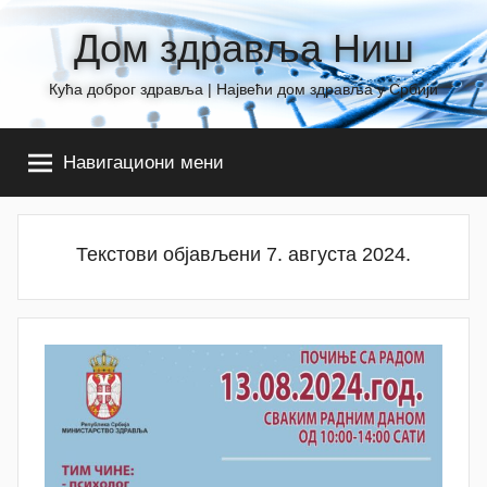
Skip
Дом здравља Ниш
to
content
Кућа доброг здравља | Највећи дом здравља у Србији
Навигациони мени
Текстови објављени 7. августа 2024.