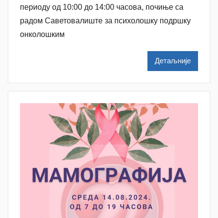
a
периоду од 10:00 до 14:00 часова, почиње са
t
радом Саветовалиште за психолошку подршку
a
онколошким
š
a
Детаљније
Š
u
t
a
n
o
v
a
c