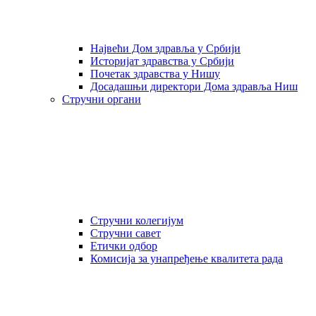
Највећи Дом здравља у Србији
Историјат здравства у Србији
Почетак здравства у Нишу
Досадашњи директори Дома здравља Ниш
Стручни органи
Стручни колегијум
Стручни савет
Етички одбор
Комисија за унапређење квалитета рада