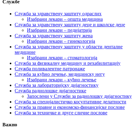
Службе
Служба за здравствену заштиту одраслих
Изабрани лекари – општа медицина
Служба за здравствену заштиту деце и школске деце
Изабрани лекари – педијатрија
Служба за здравствену заштиту жена
Изабрани лекари – гинекологија
Служба за здравствену заштиту у области денталне
медицине
Изабрани лекари – стоматологија
Служба за физикалну медицину и рехабилитацију
Служба поливалентне патронаже
Служба за кућно лечење, медицинску негу
Изабрани лекари – кућно лечење
Служба за лабораторијску дијагностику
Служба радиолошке дијагностике
Запослени у Служби за радиолошку дијагностику
Служба за специјалистичко косултативне делатности
Служба за правне и економско-финансијске послове
Служба за техничке и друге сличне послове
Важно