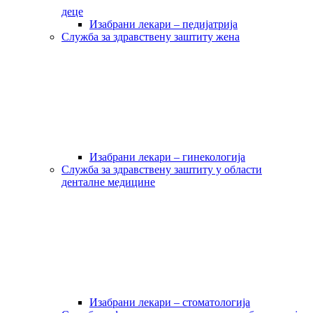
деце
Изабрани лекари – педијатрија
Служба за здравствену заштиту жена
Изабрани лекари – гинекологија
Служба за здравствену заштиту у области
денталне медицине
Изабрани лекари – стоматологија