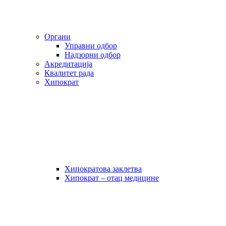
Органи
Управни одбор
Надзорни одбор
Акредитација
Квалитет рада
Хипократ
Хипократова заклетва
Хипократ – отац медицине