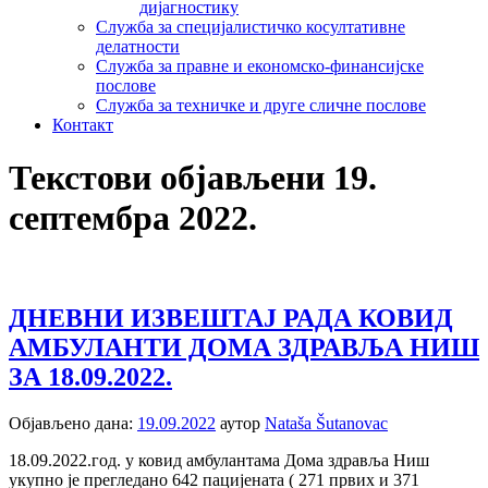
дијагностику
Служба за специјалистичко косултативне
делатности
Служба за правне и економско-финансијске
послове
Служба за техничке и друге сличне послове
Контакт
Текстови објављени 19.
септембра 2022.
ДНЕВНИ ИЗВЕШТАЈ РАДА КОВИД
АМБУЛАНTИ ДОМА ЗДРАВЉА НИШ
ЗА 18.09.2022.
Објављено дана:
19.09.2022
аутор
Nataša Šutanovac
18.09.2022.год. у ковид амбулантама Дома здравља Ниш
укупно је прегледанo 642 пацијенaтa ( 271 првих и 371