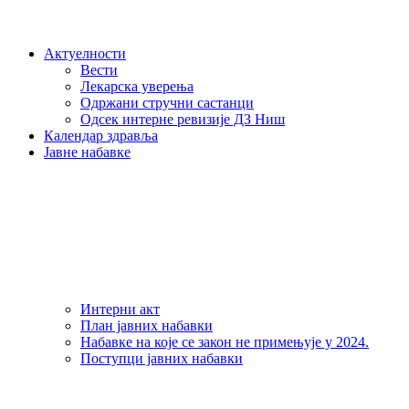
Актуелности
Вести
Лекарска уверења
Одржани стручни састанци
Одсек интерне ревизије ДЗ Ниш
Календар здравља
Јавне набавке
Интерни акт
План јавних набавки
Набавке на које се закон не примењује у 2024.
Поступци јавних набавки