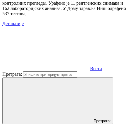
контролних прегледа). Урађено је 11 рентгенских снимака и
162 лабораторијских анализa. У Дому здравља Ниш одрађенo
537 тестова,
Детаљније
Вести
Претрага:
Претрага: