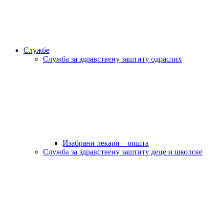
Службе
Служба за здравствену заштиту одраслих
Изабрани лекари – општа
Служба за здравствену заштиту деце и школске