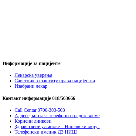
Информације за пацијенте
Лекарска уверења
Саветник за заштиту права пацијената
Изабрани лекар
Контакт информације 018/503666
Call Centar 0700-303-503
Адресe, контакт телефони и радно време
Корисни линкови
Здравствене установе – Нишавски округ
Телефонски именик ДЗ НИШ