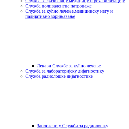
Служба за физикалну медицину и рехабилитацију
Служба поливалентне патронаже
Служба за кућно лечење,медицинску негу и
палијативно збрињавање
Лекари Службе за кућно лечење
Служба за лабораторијску дијагностику
Служба радиолошке дијагностике
Запослени у Служби за радиолошку