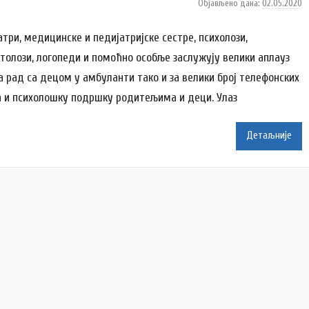
Објављено дана:
02.05.2020
а
у
т
атри, медицинске и педијатријске сестре, психолози,
о
толози, логопеди и помоћно особље заслужују велики аплауз
р
за рад са децом у амбуланти тако и за велики број телефонских
N
а и психолошку подршку родитељима и деци. Улаз
a
t
a
Детаљније
š
a
Š
u
t
a
n
o
v
a
c