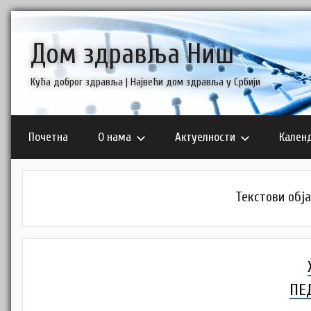
Skip
to
Дом здравља Ниш
content
Кућа доброг здравља | Највећи дом здравља у Србији
Почетна
О нама
Актуелности
Кален
Текстови обја
ПЕ