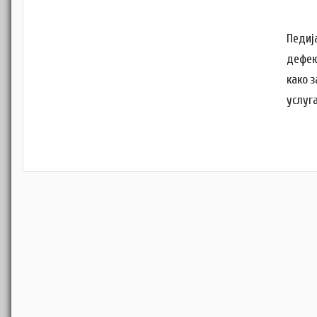
Педиј
дефек
како 
услуг