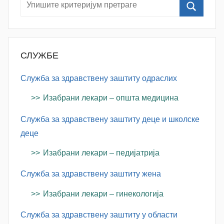
a
n
o
v
СЛУЖБЕ
a
c
Служба за здравствену заштиту одраслих
Изабрани лекари – општа медицина
Служба за здравствену заштиту деце и школске
деце
Изабрани лекари – педијатрија
Служба за здравствену заштиту жена
Изабрани лекари – гинекологија
Служба за здравствену заштиту у области