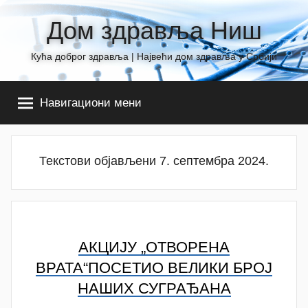
Skip
Дом здравља Ниш
to
content
Кућа доброг здравља | Највећи дом здравља у Србији
Навигациони мени
Текстови објављени 7. септембра 2024.
АКЦИЈУ „ОТВОРЕНА
ВРАТА“ПОСЕТИО ВЕЛИКИ БРОЈ
НАШИХ СУГРАЂАНА