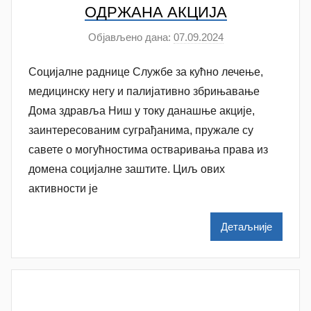
n
ОДРЖАНА АКЦИЈА
o
Објављено дана:
07.09.2024
v
а
a
у
Социјалне раднице Службе за кућно лечење,
c
т
о
медицинску негу и палијативно збрињавање
р
Дома здравља Ниш у току данашње акције,
N
заинтересованим суграђанима, пружале су
a
савете о могућностима остваривања права из
t
домена социјалне заштите. Циљ ових
a
активности је
š
a
Детаљније
Š
u
t
a
n