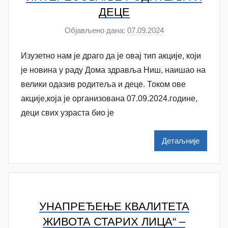
v
ДЕЦЕ
a
c
Објављено дана:
07.09.2024
а
у
Изузетно нам је драго да је овај тип акције, који
т
о
је новина у раду Дома здравља Ниш, наишао на
р
велики одазив родитеља и деце. Током ове
N
акције,која је организована 07.09.2024.године,
a
деци свих узраста био је
t
a
Детаљније
š
a
Š
u
t
УНАПРЕЂЕЊЕ КВАЛИТЕТА
a
ЖИВОТА СТАРИХ ЛИЦА“ –