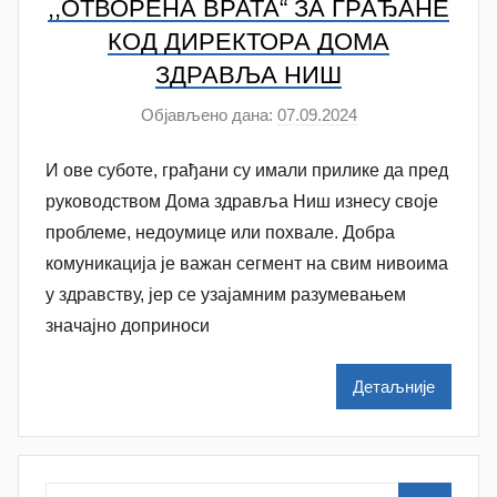
,,ОТВОРЕНА ВРАТА“ ЗА ГРАЂАНЕ
o
КОД ДИРЕКТОРА ДОМА
v
ЗДРАВЉА НИШ
a
c
Објављено дана:
07.09.2024
а
у
И ове суботе, грађани су имали прилике да пред
т
о
руководством Дома здравља Ниш изнесу своје
р
проблеме, недоумице или похвале. Добра
N
комуникација је важан сегмент на свим нивоима
a
у здравству, јер се узајамним разумевањем
t
значајно доприноси
a
š
Детаљније
a
Š
u
t