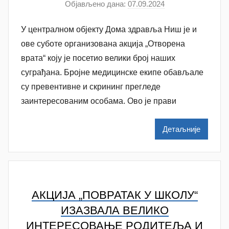
Објављено дана:
07.09.2024
а
у
У централном објекту Дома здравља Ниш је и
т
о
ове суботе организована акција „Отворена
р
врата“ коју је посетио велики број наших
N
суграђана. Бројне медицинске екипе обављале
a
су превентивне и скрининг прегледе
t
заинтересованим особама. Ово је прави
a
š
Детаљније
a
Š
u
t
a
АКЦИЈА „ПОВРАТАК У ШКОЛУ“
n
ИЗАЗВАЛА ВЕЛИКО
o
ИНТЕРЕСОВАЊЕ РОДИТЕЉА И