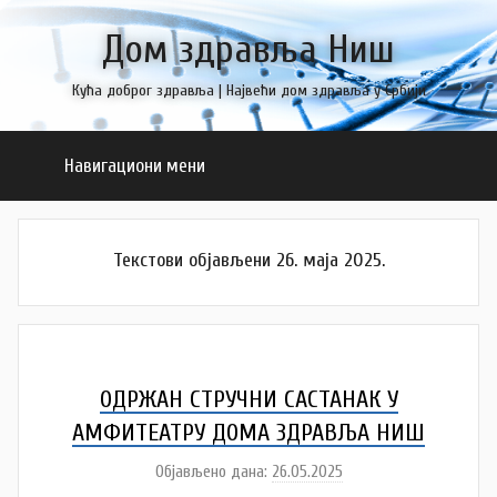
Skip
Дом здравља Ниш
to
content
Кућа доброг здравља | Највећи дом здравља у Србији
Навигациони мени
Текстови објављени 26. маја 2025.
ОДРЖАН СТРУЧНИ САСТАНАК У
АМФИТЕАТРУ ДОМА ЗДРАВЉА НИШ
Објављено дана:
26.05.2025
а