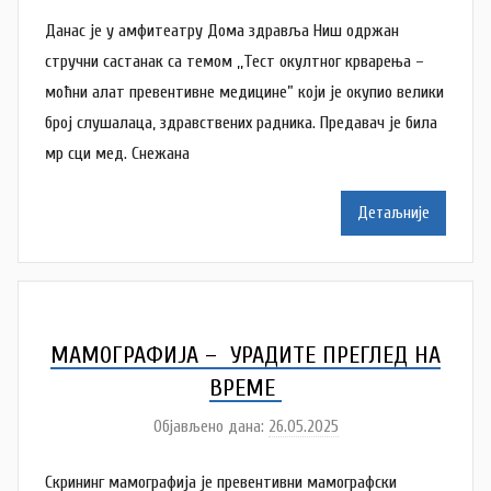
у
Данас је у амфитеатру Дома здравља Ниш одржан
т
о
стручни састанак са темом ,,Тест окултног крварења –
р
моћни алат превентивне медицине” који је окупио велики
N
број слушалаца, здравствених радника. Предавач је била
a
мр сци мед. Снежана
t
a
Детаљније
š
a
Š
u
t
МАМОГРАФИЈА – УРАДИТЕ ПРЕГЛЕД НА
a
ВРЕМЕ
n
Објављено дана:
26.05.2025
а
o
у
v
Скрининг мамографија је превентивни мамографски
т
a