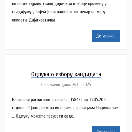
р
потврди здраво ткиво дојке или открије промену у
N
стадијуму у којем је ни пацијент ни лекар не могу
a
опипати. Дијагностичка
t
a
Детаљније
š
a
Š
u
t
Одлука о избору кандидата
a
Објављено дана:
26.05.2025
а
n
у
o
На основу расписаног огласа бр. 1584/2 од 15.05.2025.
т
v
о
године, објављеном на интернет страницама Националне
a
р
… Одлуку можете преузети овде.
c
D
o