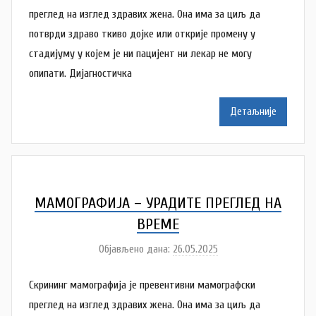
о
преглед на изглед здравих жена. Она има за циљ да
c
р
потврди здраво ткиво дојке или открије промену у
N
стадијуму у којем је ни пацијент ни лекар не могу
a
опипати. Дијагностичка
t
a
Детаљније
š
a
Š
u
t
МАМОГРАФИЈА – УРАДИТЕ ПРЕГЛЕД НА
a
ВРЕМЕ
n
Објављено дана:
26.05.2025
а
o
у
v
Скрининг мамографија је превентивни мамографски
т
a
о
преглед на изглед здравих жена. Она има за циљ да
c