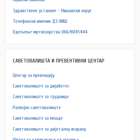
Здравствене установе – Нишавски округ
Телефонски именик ДЗ НИШ
Одељење мртвозорства 066/8045444
САВЕТОВАЛИШТА И ПРЕВЕНТИВНИ ЦЕНТАР
Центар за превенцију
Саветовалиште за дијабетес
Саветовалиште за труднице
Развојно саветовалиште
Саветовалиште за младе
Саветовалиште за дијеталну исхрану
Школа за одвикавање од пушења