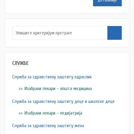
Детаљније
m
Z
d
r
a
v
l
j
СЛУЖБЕ
a
Служба за здравствену заштиту одраслих
Изабрани лекари – општа медицина
Служба за здравствену заштиту деце и школске деце
Изабрани лекари – педијатрија
Служба за здравствену заштиту жена