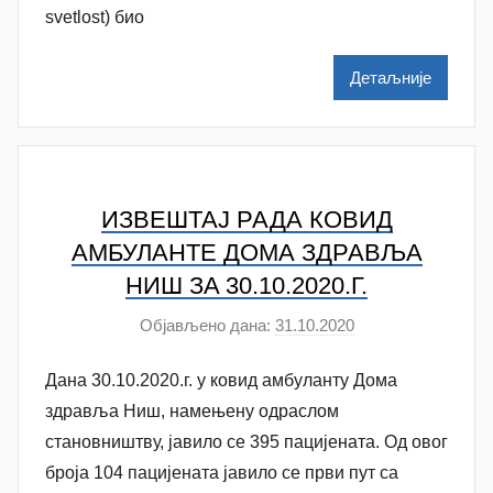
o
t
svetlost) био
v
a
a
š
Детаљније
c
a
Š
u
t
a
ИЗВЕШТАЈ РАДА КОВИД
n
АМБУЛАНТЕ ДОМА ЗДРАВЉА
o
НИШ ЗA 30.10.2020.Г.
v
a
Објављено дана:
31.10.2020
а
c
у
Дана 30.10.2020.г. у ковид амбуланту Дома
т
о
здравља Ниш, намењену одраслом
р
становништву, јавило се 395 пацијената. Од овог
N
броја 104 пацијенaтa јавило се први пут са