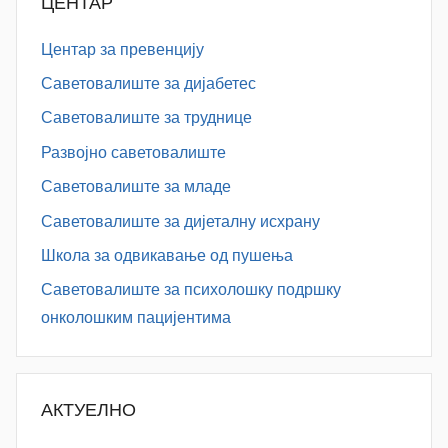
ЦЕНТАР
Центар за превенцију
Саветовалиште за дијабетес
Саветовалиште за труднице
Развојно саветовалиште
Саветовалиште за младе
Саветовалиште за дијеталну исхрану
Школа за одвикавање од пушења
Саветовалиште за психолошку подршку
онколошким пацијентима
АКТУЕЛНО