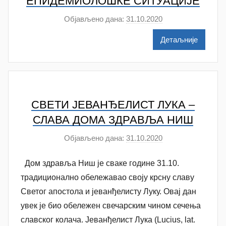
ЕПИДЕМИОЛОШКЕ СИТУАЦИЈЕ
Објављено дана:
31.10.2020
а
у
Детаљније
т
о
р
N
a
СВЕТИ ЈЕВАНЂЕЛИСТ ЛУКА –
t
СЛАВА ДОМА ЗДРАВЉА НИШ
a
š
Објављено дана:
31.10.2020
а
a
у
Š
Дом здравља Ниш je сваке године 31.10.
т
u
о
традиционално обележаваo своју крсну cлаву
t
р
Светог aпостола и јеванђелисту Луку. Овај дан
a
N
увек је био обележен свечарским чином сечења
n
a
славског колача. Јеванђелист Лука (Lucius, lat.