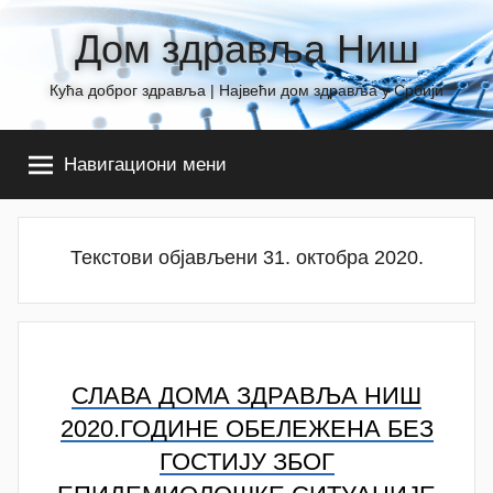
Skip
Дом здравља Ниш
to
content
Кућа доброг здравља | Највећи дом здравља у Србији
Навигациони мени
Текстови објављени 31. октобра 2020.
СЛАВА ДОМА ЗДРАВЉА НИШ
2020.ГОДИНЕ ОБЕЛЕЖЕНА БЕЗ
ГОСТИЈУ ЗБОГ