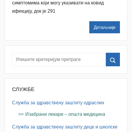
a
симптомима који могу указивати на ковид
t
ифекцију, док је 291
a
š
Детаљније
a
Š
u
t
a
n
o
v
СЛУЖБЕ
a
c
Служба за здравствену заштиту одраслих
Изабрани лекари – општа медицина
Служба за здравствену заштиту деце и школске