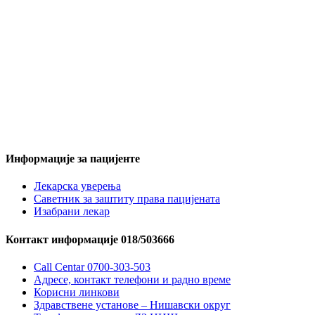
Информације за пацијенте
Лекарска уверења
Саветник за заштиту права пацијената
Изабрани лекар
Контакт информације 018/503666
Call Centar 0700-303-503
Адресe, контакт телефони и радно време
Корисни линкови
Здравствене установе – Нишавски округ