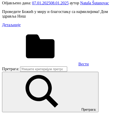
Објављено дана:
07.01.2025
08.01.2025
аутор
Nataša Šutanovac
Проведите Божић у миру и благостању са најмилијима! Дом
здравља Ниш
Детаљније
Вести
Претрага:
Претрага: