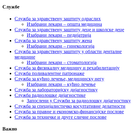
Службе
Служба за здравствену заштиту одраслих
Изабрани лекари – општа медицина
Служба за здравствену заштиту деце и школске деце
Изабрани лекари – педијатрија
Служба за здравствену заштиту жена
Изабрани лекари – гинекологија
Служба за здравствену заштиту у области денталне
медицине
Изабрани лекари – стоматологија
Служба за физикалну медицину и рехабилитацију
Служба поливалентне патронаже
Служба за кућно лечење, медицинску негу
Изабрани лекари – кућно лечење
Служба за лабораторијску дијагностику
Служба радиолошке дијагностике
Запослени у Служби за радиолошку дијагностику
Служба за специјалистичко косултативне делатности
Служба за правне и економско-финансијске послове
Служба за техничке и друге сличне послове
Важно