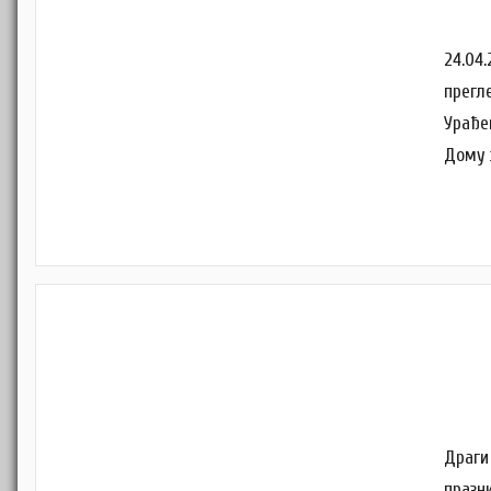
24.04
прегле
Урађе
Дому 
Драги 
празн