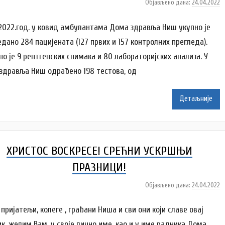
Објављено дана:
24.04.2022
а
у
т
.2022.год. у ковид амбулантама Дома здравља Ниш укупно је
о
данo 284 пацијенaтa (127 првих и 157 контролних прегледа).
р
но је 9 рентгенских снимака и 80 лабораторијских анализa. У
N
здравља Ниш одрађенo 198 тестова, од
a
t
a
Детаљније
š
a
Š
u
ХРИСТОС ВОСКРЕСЕ! СРЕЋНИ УСКРШЊИ
t
a
ПРАЗНИЦИ!
n
Објављено дана:
24.04.2022
а
o
у
v
т
пријатељи, колеге , грађани Ниша и сви они који славе овај
a
о
c
ик, желим Вам, у своје лично име, као и у име радника Дома