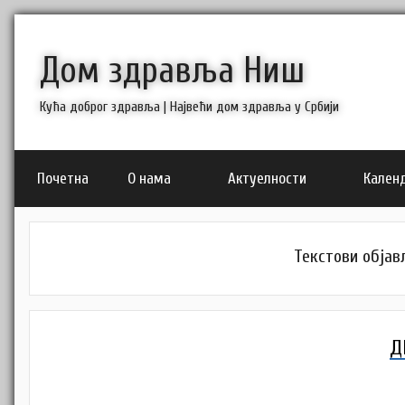
Skip
to
Дом здравља Ниш
content
Кућа доброг здравља | Највећи дом здравља у Србији
Почетна
О нама
Актуелности
Кален
Текстови објав
Д