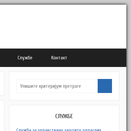
Службе
Контакт
СЛУЖБЕ
Служба за здравствену заштиту одраслих