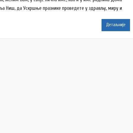
р
ља Ниш, да Ускршње празнике проведете у здрављу, миру и
N
a
t
Детаљније
a
š
a
Š
u
t
a
n
o
v
a
c