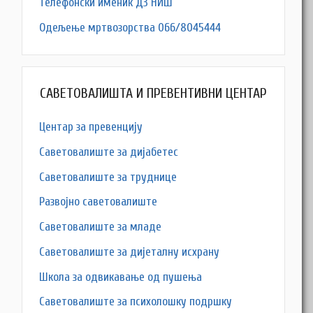
Телефонски именик ДЗ НИШ
Одељење мртвозорства 066/8045444
САВЕТОВАЛИШТА И ПРЕВЕНТИВНИ ЦЕНТАР
Центар за превенцију
Саветовалиште за дијабетес
Саветовалиште за труднице
Развојно саветовалиште
Саветовалиште за младе
Саветовалиште за дијеталну исхрану
Школа за одвикавање од пушења
Саветовалиште за психолошку подршку