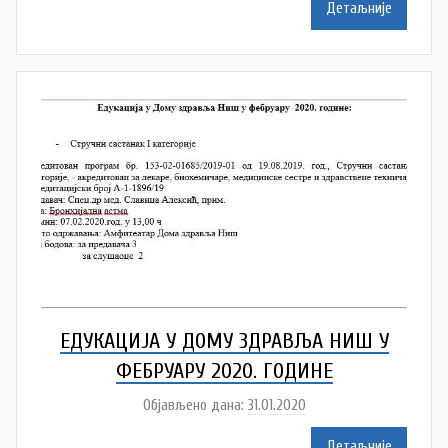
Детаљније
d
r
a
v
l
j
a
ЕДУКАЦИЈА У ДОМУ ЗДРАВЉА НИШ У
ФЕБРУАРУ 2020. ГОДИНЕ
Објављено дана:
31.01.2020
а
у
Детаљније