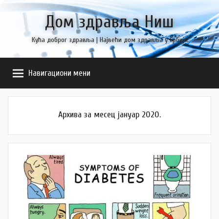
Skip
Дом здравља Ниш
to
content
Кућа доброг здравља | Највећи дом здравља у Србији
Навигациони мени
Архива за месец јануар 2020.