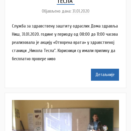
ТЕСЛА“
Објављено дана:
31.01.2020
а
у
Служба за здравствену заштиту одраслих Дома здравља
т
о
Ниш, 31.01.2020. године у периоду од 08:00 до 11:00 часова
р
реализовала је акцију «Отворена врата» у здравственој
D
станици „Никола Тесла“. Корисници су имали прилику да
o
бесплатно провере ниво
m
Z
Детаљније
d
r
a
v
l
j
a