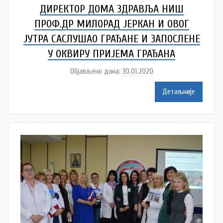
ДИРЕКТОР ДОМА ЗДРАВЉА НИШ
ПРОФ.ДР МИЛОРАД ЈЕРКАН И ОВОГ
ЈУТРА САСЛУШАО ГРАЂАНЕ И ЗАПОСЛЕНЕ
У ОКВИРУ ПРИЈЕМА ГРАЂАНА
Објављено дана:
30.01.2020
а
у
Детаљније
т
о
р
D
o
m
Z
d
r
a