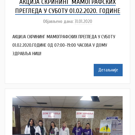
АКЦИЈА СКРИНИНГ МАМОГРАФСКИХ
ПРЕГЛЕДА У СУБОТУ 01.02.2020. ГОДИНЕ
Објављено дана:
31.01.2020
а
у
АКЦИЈА СКРИНИНГ МАМОГРАФСКИХ ПРЕГЛЕДА У СУБОТУ
т
о
01.02.2020.ГОДИНЕ ОД 07:00-19:00 ЧАСОВА У ДОМУ
р
ЗДРАВЉА НИШ!
D
o
Детаљније
m
Z
d
r
a
v
l
j