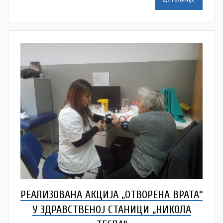
т
о
р
D
o
m
Z
d
r
a
v
l
j
a
РЕАЛИЗОВАНА АКЦИЈА „ОТВОРЕНА ВРАТА“
У ЗДРАВСТВЕНОЈ СТАНИЦИ „НИКОЛА