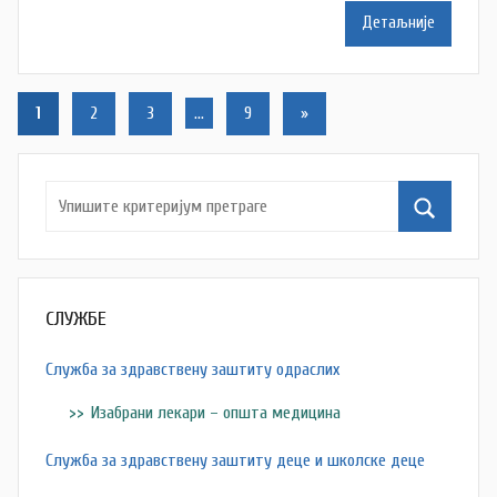
d
Детаљније
r
a
v
Кретање
Следећи
1
2
3
…
9
»
l
текст
чланака
j
a
СЛУЖБЕ
Служба за здравствену заштиту одраслих
Изабрани лекари – општа медицина
Служба за здравствену заштиту деце и школске деце