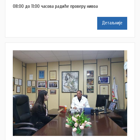
o
08:00 до 11:00 часова радиће проверу нивоа
m
Z
Детаљније
d
r
a
v
l
j
a