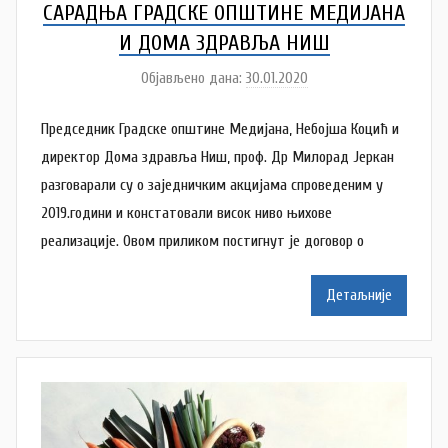
САРАДЊА ГРАДСКЕ ОПШТИНЕ МЕДИЈАНА
И ДОМА ЗДРАВЉА НИШ
Објављено дана:
30.01.2020
а
у
Председник Градске општине Медијана, Небојша Коцић и
т
о
директор Дома здравља Ниш, проф. Др Милорад Јеркан
р
разговарали су о заједничким акцијама спроведеним у
D
2019.години и констатовали висок ниво њихове
o
реализације. Овом приликом постигнут је договор о
m
Z
Детаљније
d
r
a
v
l
j