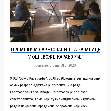
ПРОМОЦИЈА САВЕТОВАЛИШТА ЗА МЛАДЕ
У ОШ „ВОЖД КАРАЂОРЂЕ“
Објављено дана:
31.01.2020
а
у
У ОШ “Вожд Карађорђе“, 30.01.2020.године ученицима свих
т
о
осмих разреда одржана је презентација рада
р
Саветовалишта за младе. Презетован је рад овог
D
саветовалиста, теме које су индивидуалним и групним
o
радом покривене, предочене су промене које носи
m