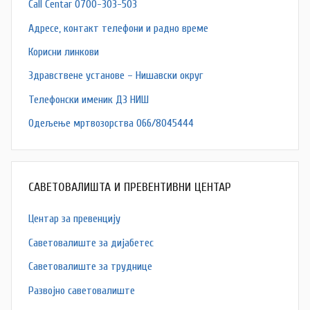
Call Centar 0700-303-503
Адресe, контакт телефони и радно време
Корисни линкови
Здравствене установе – Нишавски округ
Телефонски именик ДЗ НИШ
Одељење мртвозорства 066/8045444
САВЕТОВАЛИШТА И ПРЕВЕНТИВНИ ЦЕНТАР
Центар за превенцију
Саветовалиште за дијабетес
Саветовалиште за труднице
Развојно саветовалиште