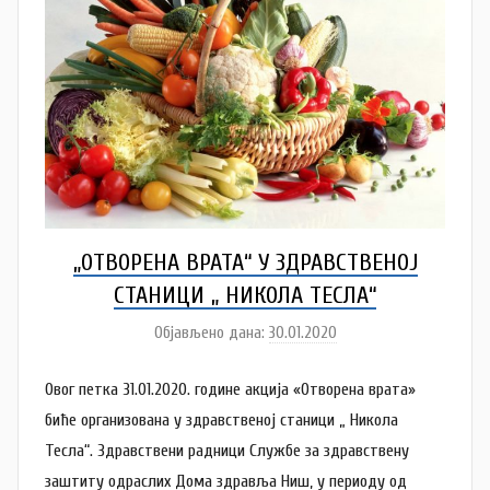
a
„ОТВОРЕНА ВРАТА“ У ЗДРАВСТВЕНОЈ
СТАНИЦИ „ НИКОЛА ТЕСЛА“
Објављено дана:
30.01.2020
а
у
Овог петка 31.01.2020. године акција «Отворена врата»
т
о
биће организована у здравственој станици „ Никола
р
Тесла“. Здравствени радници Службе за здравствену
D
заштиту одраслих Дома здравља Ниш, у периоду од