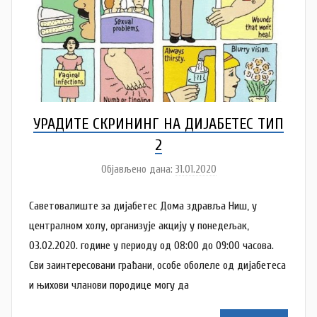
УРАДИТЕ СКРИНИНГ НА ДИЈАБЕТЕС ТИП
2
Објављено дана:
31.01.2020
а
у
Саветовалиште за дијабетес Дома здравља Ниш, у
т
о
централном холу, организује акцију у понедељак,
р
03.02.2020. године у периоду од 08:00 до 09:00 часова.
D
Сви заинтересовани грађани, особе оболеле од дијабетеса
o
и њихови чланови породице могу да
m
Z