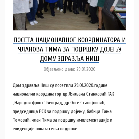
v
l
j
a
ПОСЕТА НАЦИОНАЛНОГ КООРДИНАТОРА И
ЧЛАНОВА ТИМА ЗА ПОДРШКУ ДОЈЕЊУ
ДОМУ ЗДРАВЉА НИШ
Објављено дана:
29.01.2020
а
у
Дом здравља Ниш су посетили 29.01.2020.године
т
о
национални координатор др Љиљана Станковић ГАК
р
„Народни фронт“ Београд, др Олге Станојловић,
D
председница РСК за подршку дојењу, бабица Тањa
o
Томовић, члан Тима за подршку имплементације и
m
евиденције показатеља подршке
Z