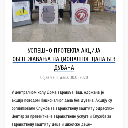
a
УСПЕШНО ПРОТЕКЛА АКЦИЈА
ОБЕЛЕЖАВАЊА НАЦИОНАЛНОГ ДАНА БЕЗ
ДУВАНА
Објављено дана:
30.01.2020
а
у
У централном холу Дома здравља Ниш, одржана је
т
о
акција поводом Националног дана без дувана. Акцију су
р
организовале Служба за здравствену заштиту одраслих-
D
Центар за превентивне здравствене услуге и Служба за
o
здравствену заштиту деце и школске деце-