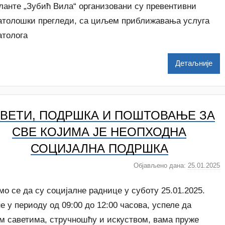
ланте „Зубић Вила“ организовани су превентивни
a
t
атолошки прегледи, са циљем приближавања услуга
a
атолога
š
a
Детаљније
Š
u
t
a
n
ВЕТИ, ПОДРШКА И ПОШТОВАЊЕ ЗА
o
СВЕ КОЈИМА ЈЕ НЕОПХОДНА
v
СОЦИЈАЛНА ПОДРШКА
a
c
Објављено дана:
25.01.2025
а
у
т
о се да су социјалне раднице у суботу 25.01.2025.
о
е у периоду од 09:00 до 12:00 часова, успеле да
р
им саветима, стручношћу и искуством, вама пруже
N