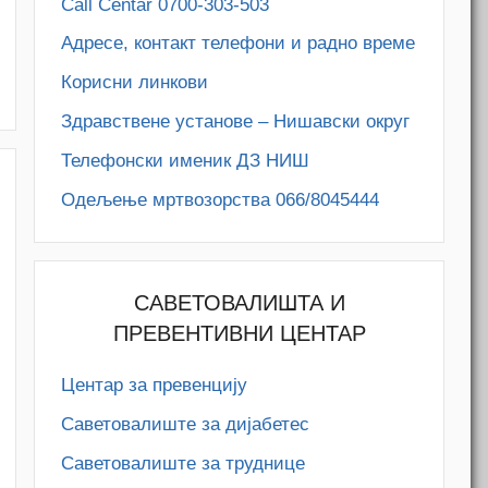
Call Centar 0700-303-503
Адресe, контакт телефони и радно време
Корисни линкови
Здравствене установе – Нишавски округ
Телефонски именик ДЗ НИШ
Одељење мртвозорства 066/8045444
САВЕТОВАЛИШТА И
ПРЕВЕНТИВНИ ЦЕНТАР
Центар за превенцију
Саветовалиште за дијабетес
Саветовалиште за труднице