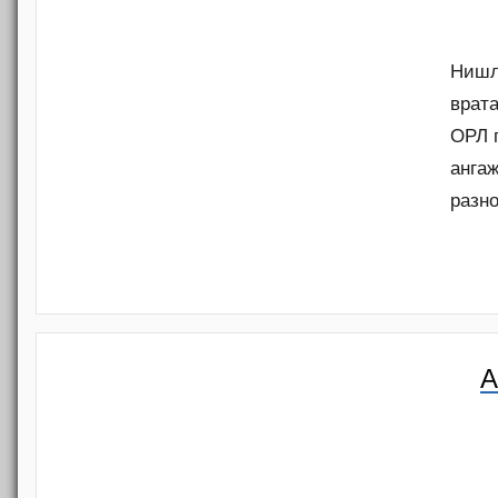
Нишли
врата
ОРЛ 
анга
разн
A