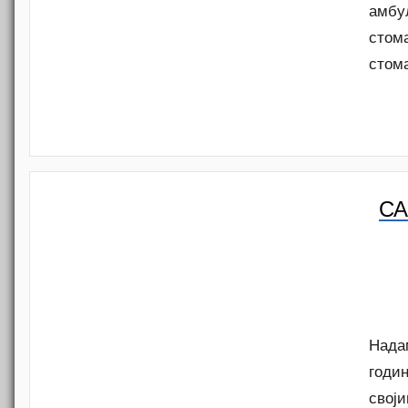
амбу
стом
стом
СА
Надам
годин
свој