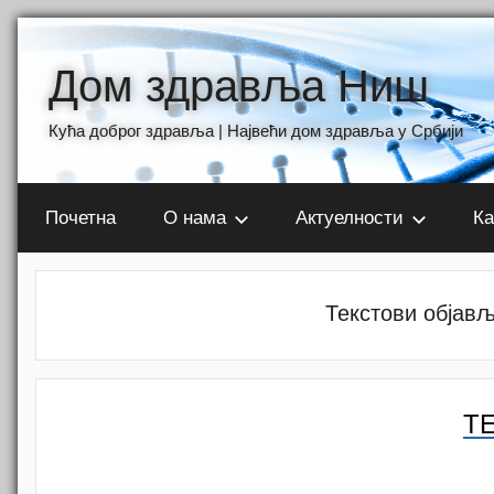
Skip
to
Дом здравља Ниш
content
Кућа доброг здравља | Највећи дом здравља у Србији
Почетна
О нама
Актуелности
Ка
Текстови објављ
Т