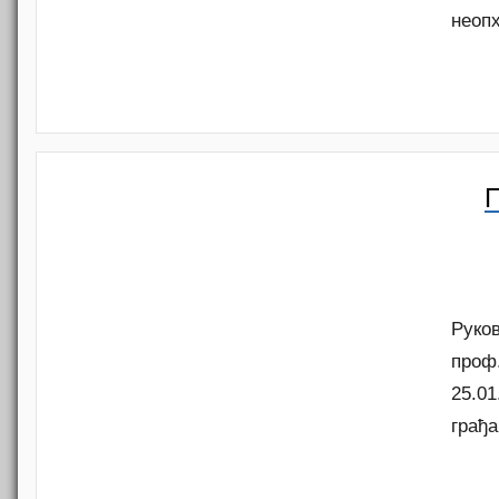
неоп
Руко
проф
25.01
грађ