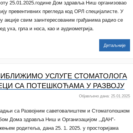
c
т
боту 25.01.2025.године Дом здравља Ниш организовао
о
цију превентивних прегледа код ОРЛ специјалисте. У
р
ру акције свим заинтересованим грађанима радио се
N
ед уха, грла и носа, као и аудиометрија.
a
t
a
Детаљније
š
a
Š
u
ИБЛИЖИМО УСЛУГЕ СТОМАТОЛОГА
t
a
ЕЦИ СА ПОТЕШКОЋАМА У РАЗВОЈУ
n
Објављено дана:
25.01.2025
а
o
у
v
т
радњи са Развојним саветовалиштем и Стоматолошком
a
о
c
бом Дома здравља Ниш и Организацијом ,,ДАН”-
р
ењем родитеља, дана 25. 1. 2025. у просторијама
N