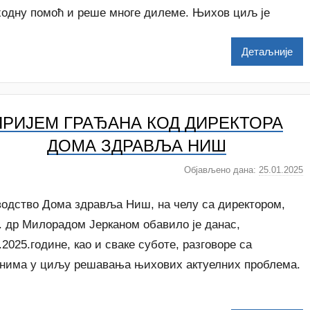
ходну помоћ и реше многе дилеме. Њихов циљ је
a
t
a
Детаљније
š
a
Š
u
ПРИЈЕМ ГРАЂАНА КОД ДИРЕКТОРА
t
a
ДОМА ЗДРАВЉА НИШ
n
Објављено дана:
25.01.2025
а
o
у
v
т
водство Дома здравља Ниш, на челу са директором,
a
о
c
. др Милорадом Јерканом обавило је данас,
р
.2025.године, као и сваке суботе, разговоре са
N
анима у циљу решавања њихових актуелних проблема.
a
t
a