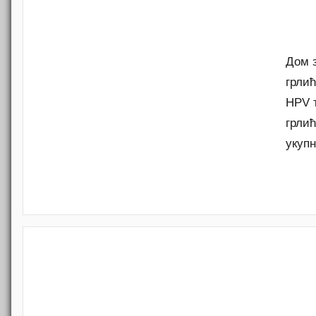
Дом 
грли
HPV т
грлић
укупн