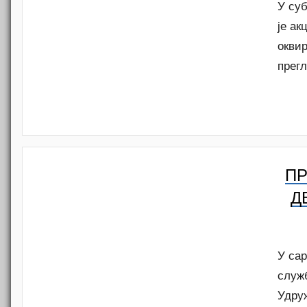
У су
је ак
окви
прегл
ПР
Д
У са
служ
Удруж