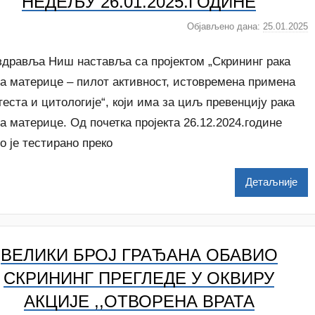
НЕДЕЉУ 26.01.2025.ГОДИНЕ
Објављено дана:
25.01.2025
а
у
т
здравља Ниш наставља са пројектом „Скрининг рака
о
ћа материце – пилот активност, истовремена примена
р
еста и цитологије“, који има за циљ превенцију рака
N
а материце. Од почетка пројекта 26.12.2024.године
a
t
о је тестирано преко
a
š
Детаљније
a
Š
u
t
ВЕЛИКИ БРОЈ ГРАЂАНА ОБАВИО
a
n
СКРИНИНГ ПРЕГЛЕДЕ У ОКВИРУ
o
АКЦИЈЕ ,,ОТВОРЕНА ВРАТА
v