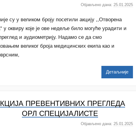
a
Објављено дана:
25.01.2025
а
c
у
т
је су у великом броју посетили акцију ,,Отворена
о
“ у оквиру које је ове недеље било могуће урадити и
р
преглед и аудиометрију. Надамо се да смо
N
жовањем великог броја медицинских екипа као и
a
t
оврсним,
a
š
Детаљније
a
Š
u
t
КЦИЈА ПРЕВЕНТИВНИХ ПРЕГЛЕДА
a
n
ОРЛ СПЕЦИЈАЛИСТЕ
o
v
Објављено дана:
25.01.2025
а
a
у