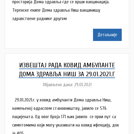
р
просторија Дома здравља где се врши вакцинација.
N
Теренске екипе Дома здравља Ниш вакцинишу
a
здравствене раднике другом
t
a
Детаљније
š
a
Š
u
ИЗВЕШТАЈ РАДА КОВИД АМБУЛАНТE
t
ДОМА ЗДРАВЉА НИШ ЗA 29.01.2021.Г
a
Објављено дана:
29.01.2021
а
n
у
o
29.01.2021.г. у ковид амбуланти Дома здравља Ниш,
т
v
о
намењеној одраслом становништву, јавило се 576
a
р
пацијенaтa. Од овог броја 171 њих јавило се први пут са
c
N
симптомима који могу указивати на ковид ифекцију, док
a
је 405