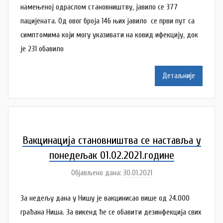
о
намењеној одраслом становништву, јавило се 377
c
р
пацијенaтa. Од овог броја 146 њих јавило се први пут са
N
симптомима који могу указивати на ковид ифекцију, док
a
је 231 обавило
t
a
Детаљније
š
a
Š
u
t
Вакцинација становништва се наставља у
a
понедељак 01.02.2021.године
n
Објављено дана:
30.01.2021
а
o
у
v
За недељу дана у Нишу је вакцинисао више од 24.000
т
a
о
грађана Ниша. За викенд ће се обавити дезинфекција свих
c