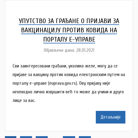
Š
u
t
УПУТСТВО ЗА ГРАЂАНЕ О ПРИЈАВИ ЗА
a
ВАКЦИНАЦИЈУ ПРОТИВ КОВИДА НА
n
ПОРТАЛУ Е-УПРАВЕ
o
Објављено дана:
28.01.2021
v
а
a
у
Сви заинтересовани грађани, уколико желе, могу да се
c
т
о
пријаве за вакцину против ковида електронским путем на
р
порталу е-управе (euprava.gov.rs). Ову пријаву није
N
неопходно лично извршити већ то може да учини и друго
a
лице за вас.
t
a
Детаљније
š
a