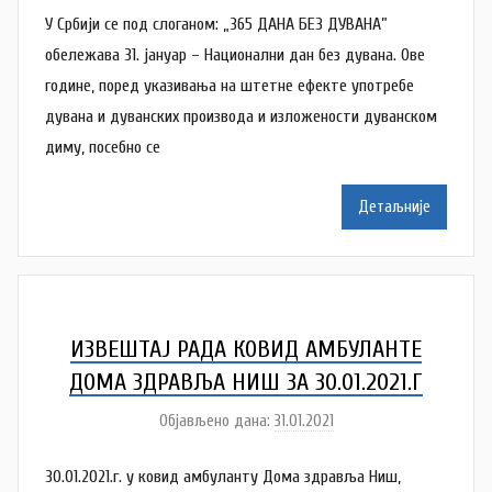
У Србији се под слоганом: „365 ДАНА БЕЗ ДУВАНА”
c
т
о
обележава 31. јануар – Национални дан без дувана. Ове
р
године, поред указивања на штетне ефекте употребе
N
дувана и дуванских производа и изложености дуванском
a
диму, посебно се
t
a
Детаљније
š
a
Š
u
t
ИЗВЕШТАЈ РАДА КОВИД АМБУЛАНТE
a
ДОМА ЗДРАВЉА НИШ ЗA 30.01.2021.Г
n
Објављено дана:
31.01.2021
а
o
у
v
30.01.2021.г. у ковид амбуланту Дома здравља Ниш,
т
a