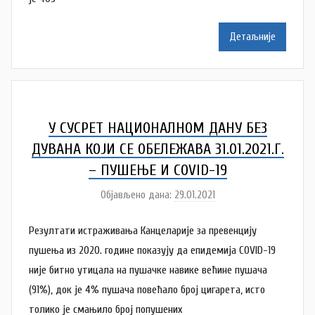
t
a
Детаљније
š
a
Š
u
t
У СУСРЕТ НАЦИОНАЛНОМ ДАНУ БЕЗ
a
ДУВАНА КОЈИ СЕ ОБЕЛЕЖАВА 31.01.2021.Г.
n
– ПУШЕЊЕ И COVID-19
o
Објављено дана:
29.01.2021
v
а
a
у
Резултати истраживања Канцеларије за превенцију
c
т
о
пушења из 2020. године показују да епидемија COVID-19
р
није битно утицала на пушачке навике већине пушача
N
(91%), док је 4% пушача повећало број цигарета, исто
a
толико је смањило број попушених