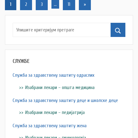
Š
Кретање
Следећи
1
2
3
…
11
»
u
текст
чланака
t
a
n
o
v
a
СЛУЖБЕ
c
Служба за здравствену заштиту одраслих
Изабрани лекари – општа медицина
Служба за здравствену заштиту деце и школске деце
Изабрани лекари – педијатрија
Служба за здравствену заштиту жена
Изабрани лекари – гинекологија