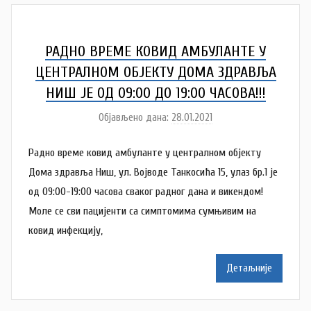
Š
u
t
РАДНО ВРЕМЕ КОВИД АМБУЛАНТЕ У
a
ЦЕНТРАЛНОМ ОБЈЕКТУ ДОМА ЗДРАВЉА
n
НИШ ЈЕ ОД 09:00 ДО 19:00 ЧАСОВА!!!
o
Објављено дана:
28.01.2021
v
а
a
у
Радно време ковид амбуланте у централном објекту
c
т
о
Дома здравља Ниш, ул. Војводе Танкосића 15, улаз бр.1 је
р
од 09:00-19:00 часова сваког радног дана и викендом!
N
Моле се сви пацијенти са симптомима сумњивим на
a
ковид инфекцију,
t
a
Детаљније
š
a