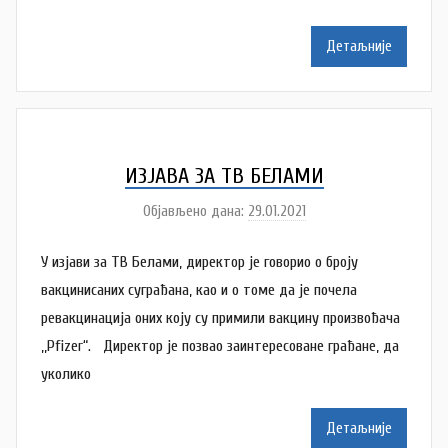
t
a
Детаљније
š
a
Š
u
t
ИЗЈАВА ЗА ТВ БЕЛАМИ
a
Објављено дана:
29.01.2021
а
n
у
o
У изјави за ТВ Белами, директор је говорио о броју
т
v
о
вакцинисаних суграђана, као и о томе да је почела
a
р
ревакцинација оних коју су примили вакцину произвођача
c
N
,,Pfizer“. Директор је позвао заинтересоване грађане, да
a
уколико
t
a
Детаљније
š