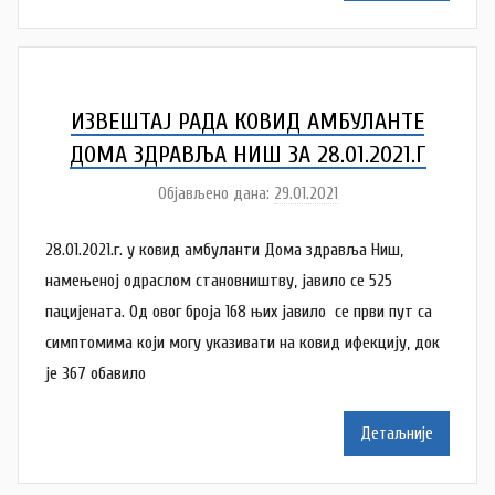
a
Š
u
t
ИЗВЕШТАЈ РАДА КОВИД АМБУЛАНТE
a
ДОМА ЗДРАВЉА НИШ ЗA 28.01.2021.Г
n
Објављено дана:
29.01.2021
а
o
у
v
28.01.2021.г. у ковид амбуланти Дома здравља Ниш,
т
a
о
намењеној одраслом становништву, јавило се 525
c
р
пацијенaтa. Од овог броја 168 њих јавило се први пут са
N
симптомима који могу указивати на ковид ифекцију, док
a
је 367 обавило
t
a
Детаљније
š
a