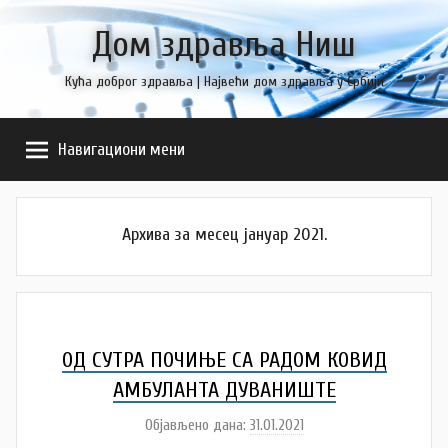
Skip
Дом здравља Ниш
to
content
Кућа доброг здравља | Највећи дом здравља у Србији
Навигациони мени
Архива за месец јануар 2021.
ОД СУТРА ПОЧИЊЕ СА РАДОМ КОВИД
АМБУЛАНТА ДУВАНИШТЕ
Објављено дана:
31.01.2021
а