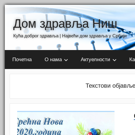
Skip
to
Дом здравља Ниш
content
Кућа доброг здравља | Највећи дом здравља у Србији
Почетна
О нама
Актуелности
Ка
Текстови објавље