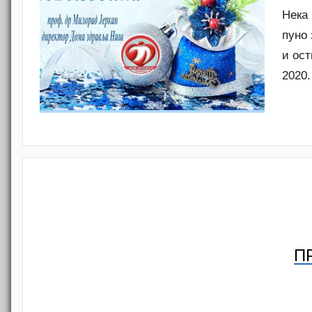
Нека 
пуно 
и ост
2020.
ПР