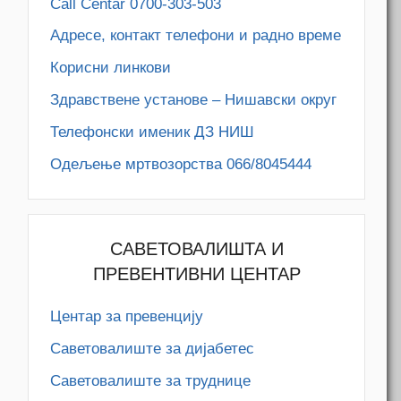
Call Centar 0700-303-503
Адресe, контакт телефони и радно време
Корисни линкови
Здравствене установе – Нишавски округ
Телефонски именик ДЗ НИШ
Одељење мртвозорства 066/8045444
САВЕТОВАЛИШТА И
ПРЕВЕНТИВНИ ЦЕНТАР
Центар за превенцију
Саветовалиште за дијабетес
Саветовалиште за труднице