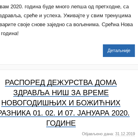
т
вам 2020. година буде много лепша од претходне, са
о
здравља, среће и успеха. Уживајте у свим тренуцима
р
варите своје снове заједно са вољенима. Срећна Нова
D
 година!
o
Z
Детаљније
d
r
a
v
РАСПОРЕД ДЕЖУРСТВА ДОМА
l
j
ЗДРАВЉА НИШ ЗА ВРЕМЕ
a
НОВОГОДИШЊИХ И БОЖИЋНИХ
АЗНИКА 01. 02. И 07. ЈАНУАРА 2020.
ГОДИНЕ
Објављено дана:
31.12.2019
а