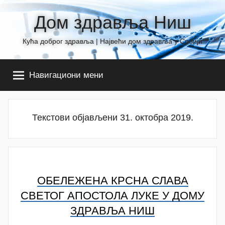
Skip
Дом здравља Ниш
to
content
Кућа доброг здравља | Највећи дом здравља у Србији
Навигациони мени
Текстови објављени 31. октобра 2019.
ОБЕЛЕЖЕНА КРСНА СЛАВА
СВЕТОГ АПОСТОЛА ЛУКЕ У ДОМУ
ЗДРАВЉА НИШ