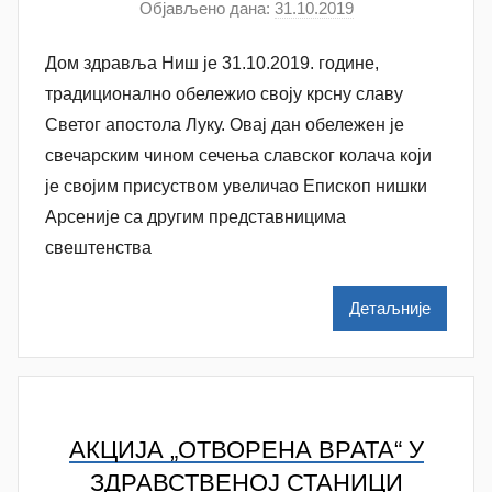
Објављено дана:
31.10.2019
а
у
Дом здравља Ниш је 31.10.2019. године,
т
о
традиционално обележио своју крсну славу
р
Светог апостола Луку. Овај дан обележен је
D
свечарским чином сечења славског колача који
o
је својим присуством увеличао Епископ нишки
m
Арсеније са другим представницима
Z
свештенства
d
r
Детаљније
a
v
l
j
a
АКЦИЈА „ОТВОРЕНА ВРАТА“ У
ЗДРАВСТВЕНОЈ СТАНИЦИ