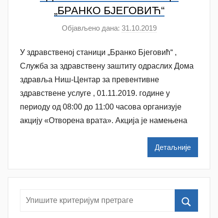
„БРАНКО БЈЕГОВИЋ“
Објављено дана:
31.10.2019
а
у
У здравственој станици „Бранко Бјеговић“ ,
т
о
Служба за здравствену заштиту одраслих Дома
р
здравља Ниш-Центар за превентивне
D
здравствене услуге , 01.11.2019. године у
o
периоду од 08:00 до 11:00 часова организује
m
акцију «Отворена врата». Акција је намењена
Z
d
Детаљније
r
a
v
l
j
a