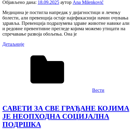
Објављено дана:
18.09.2025
аутор
Ana Milenković
Медицина је постигла напредак у дијагностици и лечењу
болести, али превенција остаје најефикаснији начин очувања
здравља. Превенција подразумева здраве животне навике али
и редовне превентивне прегледе којима можемо утицати на
спречавање развоја обољења. Она је
Детаљније
Вести
САВЕТИ ЗА СВЕ ГРАЂАНЕ КОЈИМА
ЈЕ НЕОПХОДНА СОЦИЈАЛНА
ПОДРШКА