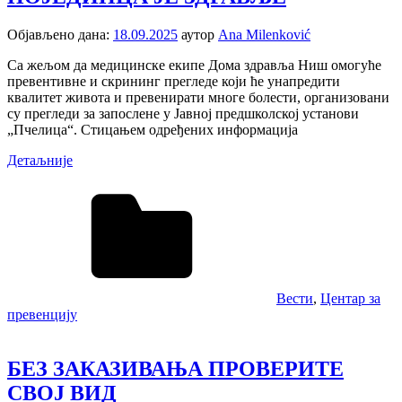
Објављено дана:
18.09.2025
аутор
Ana Milenković
Са жељом да медицинске екипе Дома здравља Ниш омогуће
превентивне и скрининг прегледе који ће унапредити
квалитет живота и превенирати многе болести, организовани
су прегледи за запослене у Јавној предшколској установи
„Пчелица“. Стицањем одређених информација
Детаљније
Вести
,
Центар за
превенцију
БЕЗ ЗАКАЗИВАЊА ПРОВЕРИТЕ
СВОЈ ВИД