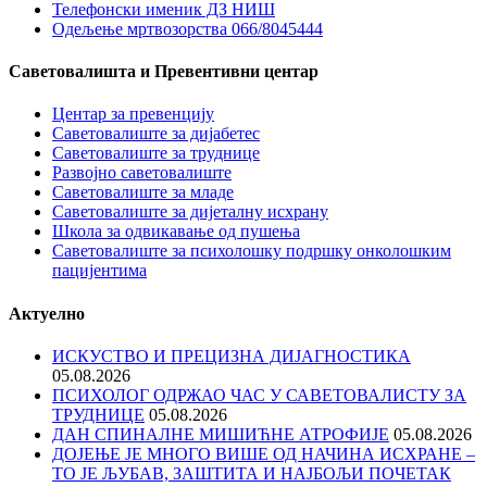
Телефонски именик ДЗ НИШ
Одељење мртвозорства 066/8045444
Саветовалишта и Превентивни центар
Центар за превенцију
Саветовалиште за дијабетес
Саветовалиште за труднице
Развојно саветовалиште
Саветовалиште за младе
Саветовалиште за дијеталну исхрану
Школа за одвикавање од пушења
Саветовалиште за психолошку подршку онколошким
пацијентима
Актуелно
ИСКУСТВО И ПРЕЦИЗНА ДИЈАГНОСТИКА
05.08.2026
ПСИХОЛОГ ОДРЖАО ЧАС У САВЕТОВАЛИСТУ ЗА
ТРУДНИЦЕ
05.08.2026
ДАН СПИНАЛНЕ МИШИЋНЕ АТРОФИЈЕ
05.08.2026
ДОЈЕЊЕ ЈЕ МНОГО ВИШЕ ОД НАЧИНА ИСХРАНЕ –
ТО ЈЕ ЉУБАВ, ЗАШТИТА И НАЈБОЉИ ПОЧЕТАК