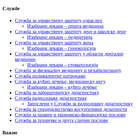
Службе
Служба за здравствену заштиту одраслих
Изабрани лекари – општа медицина
Служба за здравствену заштиту деце и школске деце
Изабрани лекари – педијатрија
Служба за здравствену заштиту жена
Изабрани лекари – гинекологија
Служба за здравствену заштиту у области денталне
медицине
Изабрани лекари – стоматологија
Служба за физикалну медицину и рехабилитацију
Служба поливалентне патронаже
Служба за кућно лечење, медицинску негу
Изабрани лекари – кућно лечење
Служба за лабораторијску дијагностику
Служба радиолошке дијагностике
Запослени у Служби за радиолошку дијагностику
Служба за специјалистичко косултативне делатности
Служба за правне и економско-финансијске послове
Служба за техничке и друге сличне послове
Важно