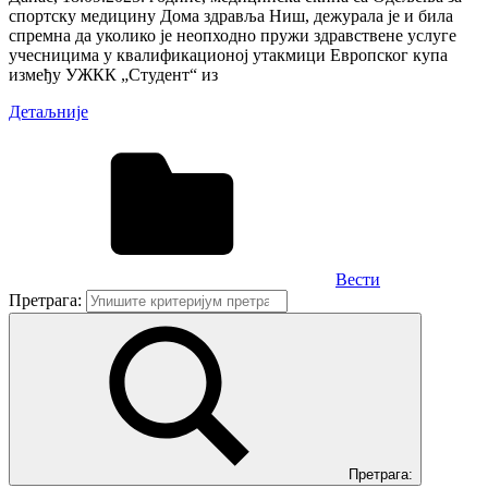
спортску медицину Дома здравља Ниш, дежурала је и била
спремна да уколико је неопходно пружи здравствене услуге
учесницима у квалификационој утакмици Европског купа
између УЖКК „Студент“ из
Детаљније
Вести
Претрага:
Претрага: