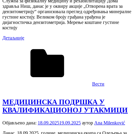
Служба за физикалну медицину и рехабилитацију Дома
здравља Ниш, данас је у оквиру акције „Отворена врата за
дензитометрију“ организовала преглед одређивања минералне
густине костију. Великом броју грађана урађена је
дијагностичка дензитометрија. Мерење коштане густине
костију
Детаљније
Вести
МЕДИЦИНСКА ПОДРШКА У
КВАЛИФИКАЦИОНОЈ УТАКМИЦИ
Објављено дана:
18.09.2025
19.09.2025
аутор
Ana Milenković
Данас, 18.09.2025. године, медицинска екипа са Одељења за