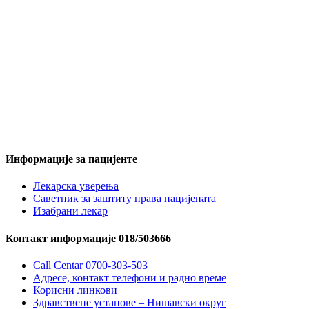
Информације за пацијенте
Лекарска уверења
Саветник за заштиту права пацијената
Изабрани лекар
Контакт информације 018/503666
Call Centar 0700-303-503
Адресe, контакт телефони и радно време
Корисни линкови
Здравствене установе – Нишавски округ