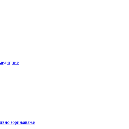
 медицине
тивно збрињавање