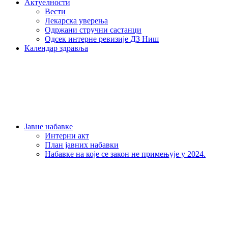
Актуелности
Вести
Лекарска уверења
Одржани стручни састанци
Одсек интерне ревизије ДЗ Ниш
Календар здравља
Јавне набавке
Интерни акт
План јавних набавки
Набавке на које се закон не примењује у 2024.