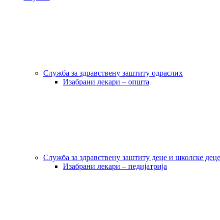
Служба за здравствену заштиту одраслих
Изабрани лекари – општа
Служба за здравствену заштиту деце и школске дец
Изабрани лекари – педијатрија