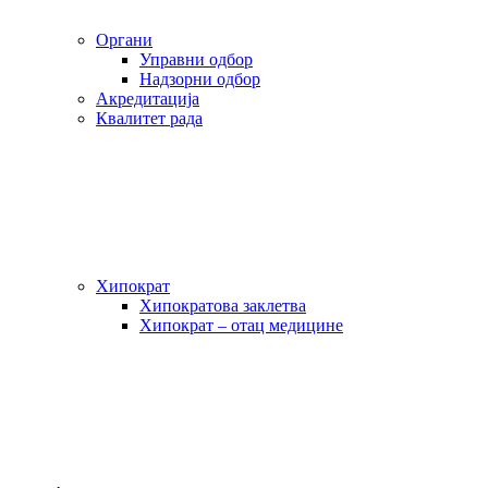
Органи
Управни одбор
Надзорни одбор
Акредитација
Квалитет рада
Хипократ
Хипократова заклетва
Хипократ – отац медицине