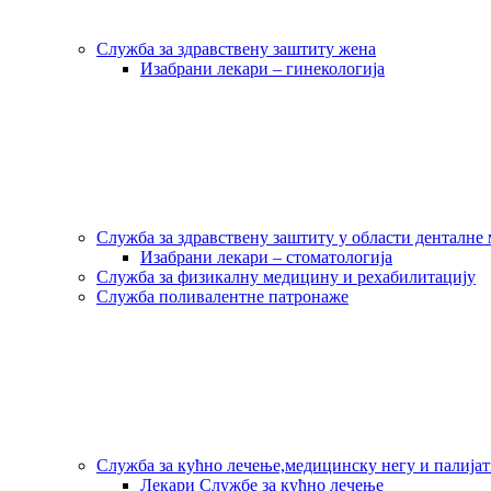
Служба за здравствену заштиту жена
Изабрани лекари – гинекологија
Служба за здравствену заштиту у области денталне
Изабрани лекари – стоматологија
Служба за физикалну медицину и рехабилитацију
Служба поливалентне патронаже
Служба за кућно лечење,медицинску негу и палија
Лекари Службе за кућно лечење