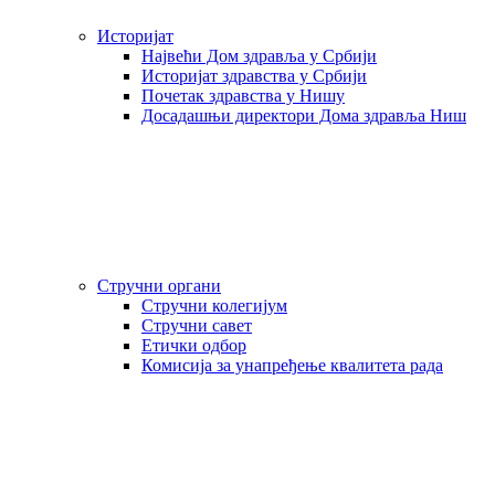
Историјат
Највећи Дом здравља у Србији
Историјат здравства у Србији
Почетак здравства у Нишу
Досадашњи директори Дома здравља Ниш
Стручни органи
Стручни колегијум
Стручни савет
Етички одбор
Комисија за унапређење квалитета рада