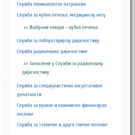
Служба поливалентне патронаже
Служба за кућно лечење, медицинску негу
Изабрани лекари – кућно лечење
Служба за лабораторијску дијагностику
M
Служба радиолошке дијагностике
Запослени у Служби за радиолошку
дијагностику
Служба за специјалистичко косултативне
делатности
Служба за правне и економско-финансијске
послове
Служба за техничке и друге сличне послове