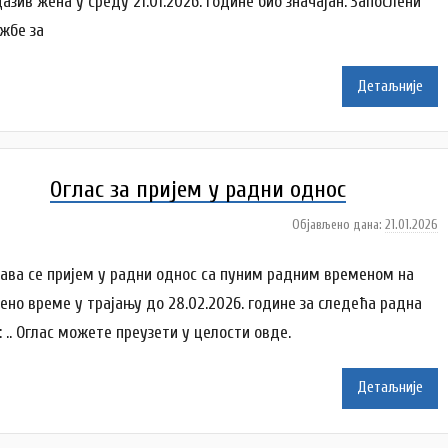
дазив жена у среду 21.01.2026. године био значајан. Запослени
A
ужбе за
n
a
Детаљније
i
l
e
n
Оглас за пријем у радни однос
k
o
Објављено дана:
21.01.2026
а
v
у
i
т
ава се пријем у радни однос са пуним радним временом на
ć
о
ено време у трајању до 28.02.2026. године за следећа радна
р
 .. Оглас можете преузети у целости овде.
D
o
m
Детаљније
Z
d