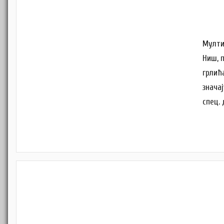
Мулти
Ниш, 
грлић
знача
спец.