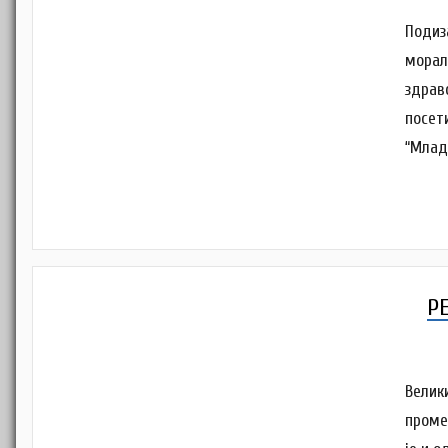
Подиз
морал
здрав
посет
“Млад
Р
Велик
проме