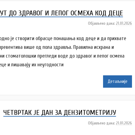
r
a
УТ ДО ЗДРАВОГ И ЛЕПОГ ОСМЕХА КОД ДЕЦЕ
v
l
Објављено дана:
21.01.2026
а
j
у
a
т
одно је створити обрасце понашања код деце и да прихвате
о
 превентива више од пола здравља. Правилна исхрана и
р
ни стоматолошки прегледи воде до здравог и лепог осмеха
A
еце и лишавају их неугоднoсти
n
a
Детаљније
i
l
e
n
ЧЕТВРТАК ЈЕ ДАН ЗА ДЕНЗИТОМЕТРИЈУ
k
o
Објављено дана:
21.01.2026
а
v
у
i