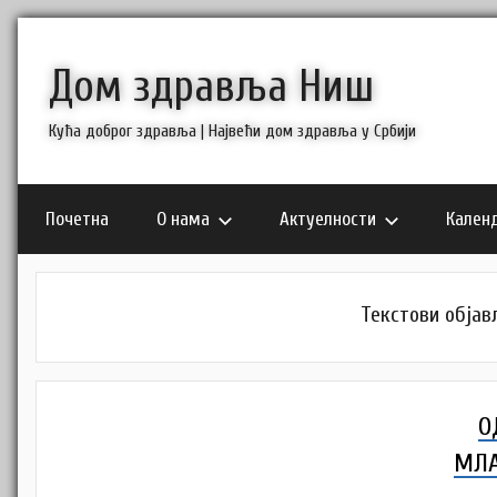
Skip
to
Дом здравља Ниш
content
Кућа доброг здравља | Највећи дом здравља у Србији
Почетна
О нама
Актуелности
Кален
Текстови објављ
О
МЛА