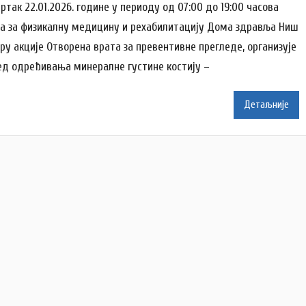
т
ртак 22.01.2026. године у периоду од 07:00 до 19:00 часова
ć
о
а за физикалну медицину и рехабилитацију Дома здравља Ниш
р
иру акције Отворена врата за превентивне прегледе, организује
A
ед одређивања минералне густине костију –
n
a
Детаљније
i
l
e
n
k
o
v
i
ć