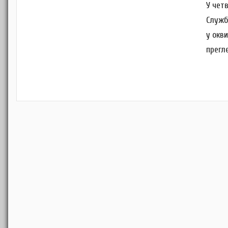
У четв
Служб
у окв
прегл