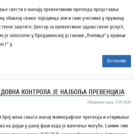
у
т
ање свести о значају превентивних прегледа представља
о
ну обавезу сваког појединца али и свих учесника у пружању
р
ствене заштите. Центар за превентивне здравствене услуге,
A
ио је запослене у Предшколској установи „Пчелица“ у кухињи
n
a
ост” у
i
Детаљније
l
e
n
k
ЕДОВНА КОНТРОЛА ЈЕ НАЈБОЉА ПРЕВЕНЦИЈА
o
v
Објављено дана:
21.01.2026
а
i
у
ć
т
и број жена схвата значај мамографског прегледа и откривање
о
на на дојци у раној фази када је излечење могуће. Самим тим
р