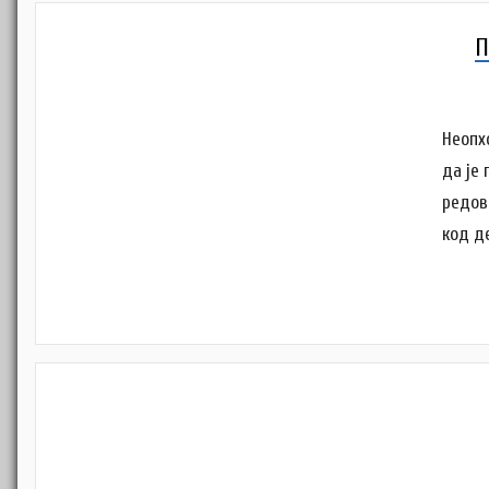
П
Неопх
да је
редов
код д