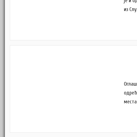
је и о
из Сл
Оглаш
одређ
места: