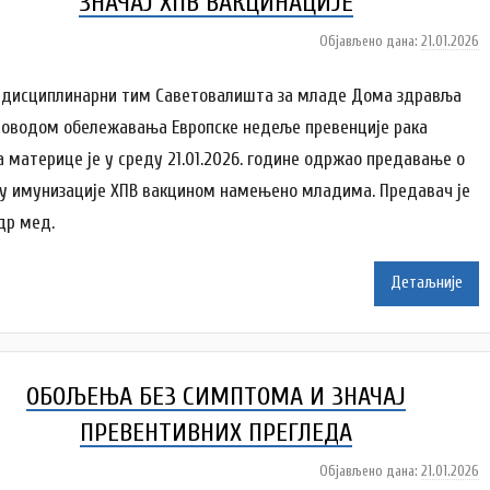
ЗНАЧАЈ ХПВ ВАКЦИНАЦИЈЕ
Објављено дана:
21.01.2026
а
у
т
дисциплинарни тим Саветовалишта за младе Дома здравља
о
поводом обележавања Европске недеље превенције рака
р
а материце је у среду 21.01.2026. године одржао предавање о
A
ју имунизације ХПВ вакцином намењено младима. Предавач је
n
a
 др мед.
i
Детаљније
l
e
n
k
ОБОЉЕЊА БЕЗ СИМПТОМА И ЗНАЧАЈ
o
v
ПРЕВЕНТИВНИХ ПРЕГЛЕДА
i
ć
Објављено дана:
21.01.2026
а