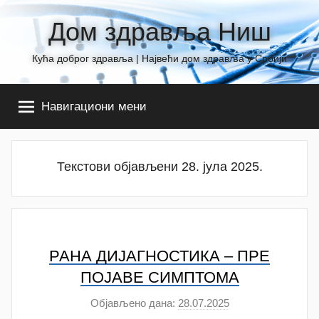
Skip
Дом здравља Ниш
to
content
Кућа доброг здравља | Највећи дом здравља у Србији
Навигациони мени
Текстови објављени 28. јула 2025.
РАНА ДИЈАГНОСТИКА – ПРЕ
ПОЈАВЕ СИМПТОМА
Објављено дана:
28.07.2025
а