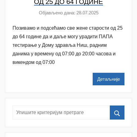
ОД 25 ДО 64 ГОДИНЕ
ć
Објављено дана:
28.07.2025
а
у
Позивамо и подсећамо све жене старости од 25
т
о
до 64 године да и даље могу урадити ПАПА
р
тестирање у Дому здравља Ниш, радним
A
данима у времену од 07:00 до 20:00 часова и
n
викендом од 07:00
a
M
Детаљније
i
l
e
n
k
o
v