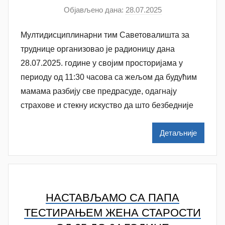
Објављено дана:
28.07.2025
а
у
Мултидисциплинарни тим Саветовалишта за
т
о
труднице организовао је радионицу дана
р
28.07.2025. године у својим просторијама у
A
периоду од 11:30 часова са жељом да будућим
n
мамама разбију све предрасуде, одагнају
a
страхове и стекну искуство да што безбедније
M
i
Детаљније
l
e
n
k
o
НАСТАВЉАМО СА ПАПА
v
ТЕСТИРАЊЕМ ЖЕНА СТАРОСТИ
i