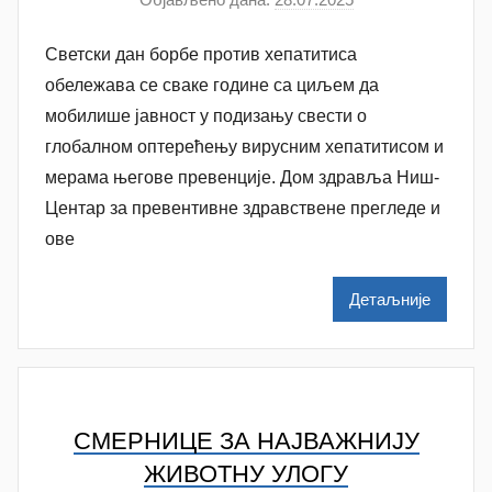
у
Светски дан борбе против хепатитиса
т
о
oбележава се сваке године са циљем да
р
мобилише јавност у подизању свести о
A
глобалном оптерећењу вирусним хепатитисом и
n
мерама његове превенције. Дом здравља Ниш-
a
Центар за превентивне здравствене прегледе и
M
ове
i
l
Детаљније
e
n
k
o
v
СМЕРНИЦЕ ЗА НАЈВАЖНИЈУ
i
ЖИВОТНУ УЛОГУ
ć