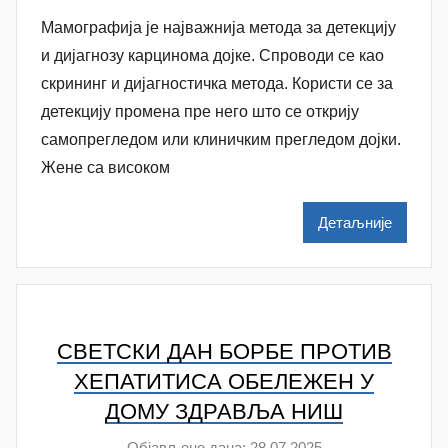
у
Мамографија је најважнија метода за детекцију
т
о
и дијагнозу карцинома дојке. Спроводи се као
р
скрининг и дијагностичка метода. Користи се за
A
детекцију промена пре него што се открију
n
самопрегледом или клиничким прегледом дојки.
a
Жене са високом
M
i
Детаљније
l
e
n
k
o
СВЕТСКИ ДАН БОРБЕ ПРОТИВ
v
ХЕПАТИТИСА ОБЕЛЕЖЕН У
i
ДОМУ ЗДРАВЉА НИШ
ć
Објављено дана:
28.07.2025
а