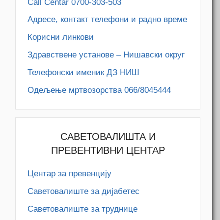
Call Centar 0700-303-503
Адресe, контакт телефони и радно време
Корисни линкови
Здравствене установе – Нишавски округ
Телефонски именик ДЗ НИШ
Одељење мртвозорства 066/8045444
САВЕТОВАЛИШТА И
ПРЕВЕНТИВНИ ЦЕНТАР
Центар за превенцију
Саветовалиште за дијабетес
Саветовалиште за труднице