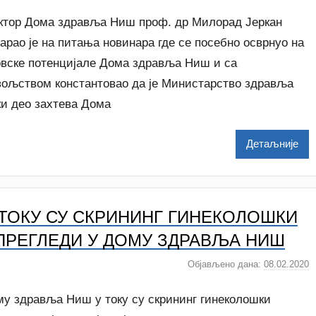
a
у
c
т
ктор Дома здравља Ниш проф. др Милорад Јеркан
о
арао је на питања новинара где се посебно осврнуо на
р
овске потенцијале Дома здравља Ниш и са
N
вољством константовао да је Министарство здравља
a
t
ки део захтева Дома
a
š
Детаљније
a
Š
u
t
 ТОКУ СУ СКРИНИНГ ГИНЕКОЛОШКИ
a
n
ПРЕГЛЕДИ У ДОМУ ЗДРАВЉА НИШ
o
v
Објављено дана:
08.02.2020
а
a
у
c
т
му здравља Ниш у току су скрининг гинеколошки
о