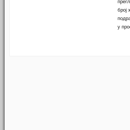
прегл
број 
подр
у пр