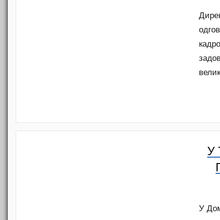
Дире
одгов
кадр
задо
вели
У
У До