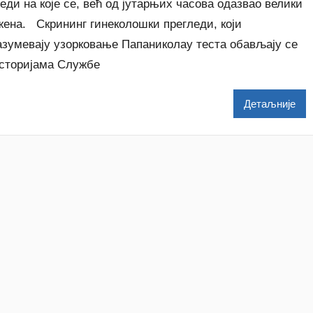
еди на које се, већ од јутарњих часова одазвао велики
р
жена. Скрининг гинеколошки прегледи, који
N
азумевају узорковање Папаниколау теста обављају се
a
t
осторијама Службе
a
š
Детаљније
a
Š
u
t
a
n
o
v
a
c