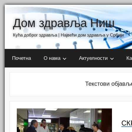
Skip
to
Дом здравља Ниш
content
Кућа доброг здравља | Највећи дом здравља у Србији
Почетна
О нама
Актуелности
Ка
Текстови објављ
СК