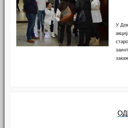
У До
акци
старо
заин
закаж
ОД