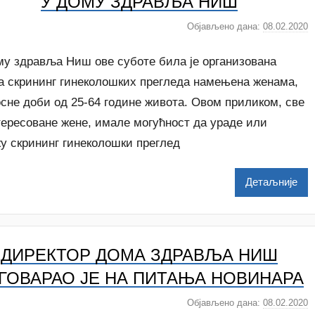
У ДОМУ ЗДРАВЉА НИШ
Објављено дана:
08.02.2020
а
у
т
му здравља Ниш ове суботе била је организована
о
ја скрининг гинеколошких прегледа намењена женама,
р
сне доби од 25-64 године живота. Овом приликом, све
N
тересоване жене, имале могућност да ураде или
a
t
у скрининг гинеколошки преглед
a
š
Детаљније
a
Š
u
t
ДИРЕКТОР ДОМА ЗДРАВЉА НИШ
a
n
ГОВАРАО ЈЕ НА ПИТАЊА НОВИНАРА
o
v
Објављено дана:
08.02.2020
а