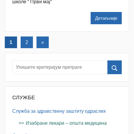
школе “ Први мај“
M
i
Детаљније
l
e
n
Кретање
Следећи
1
2
»
k
текст
чланака
o
v
i
ć
СЛУЖБЕ
Служба за здравствену заштиту одраслих
Изабрани лекари – општа медицина