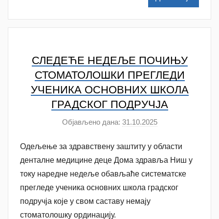
l
e
n
k
o
СЛЕДЕЋЕ НЕДЕЉЕ ПОЧИЊУ
v
СТОМАТОЛОШКИ ПРЕГЛЕДИ
i
УЧЕНИКА ОСНОВНИХ ШКОЛА
ć
ГРАДСКОГ ПОДРУЧЈА
Објављено дана:
31.10.2025
а
у
Одељење за здравствену заштиту у области
т
о
денталне медицине деце Дома здравља Ниш у
р
току наредне недеље обављаће систематске
A
прегледе ученика основних школа градског
n
подручја које у свом саставу немају
a
стоматолошку ординацију.