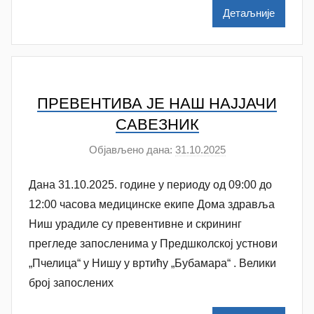
i
Детаљније
l
e
n
k
o
ПРЕВЕНТИВА ЈЕ НАШ НАЈЈАЧИ
v
САВЕЗНИК
i
Објављено дана:
31.10.2025
а
ć
у
Дана 31.10.2025. године у периоду од 09:00 до
т
о
12:00 часова медицинске екипе Дома здравља
р
Ниш урадиле су превентивне и скрининг
A
прегледе запосленима у Предшколској устнови
n
„Пчелица“ у Нишу у вртићу „Бубамара“ . Велики
a
број запослених
M
i