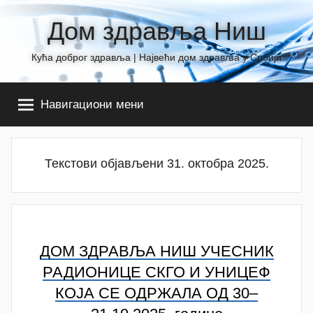
Skip
Дом здравља Ниш
to
content
Кућа доброг здравља | Највећи дом здравља у Србији
Навигациони мени
Текстови објављени 31. октобра 2025.
ДОМ ЗДРАВЉА НИШ УЧЕСНИК
РАДИОНИЦЕ СКГО И УНИЦЕФ
КОЈА СЕ ОДРЖАЛА ОД 30–