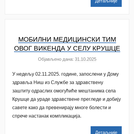
Детаљније
l
e
n
k
o
МОБИЛНИ МЕДИЦИНСКИ ТИМ
v
ОВОГ ВИКЕНДА У СЕЛУ КРУШЦЕ
i
Објављено дана:
31.10.2025
а
ć
у
У недељу 02.11.2025. године, запослени у Дому
т
о
здравља Ниш из Службе за здравствену
р
заштиту одраслих омогућиће мештанима села
A
Крушце да ураде здравствене прегледе и добију
n
савете како да превенирају многе болести и
a
спрече настанак компликација.
M
i
Детаљније