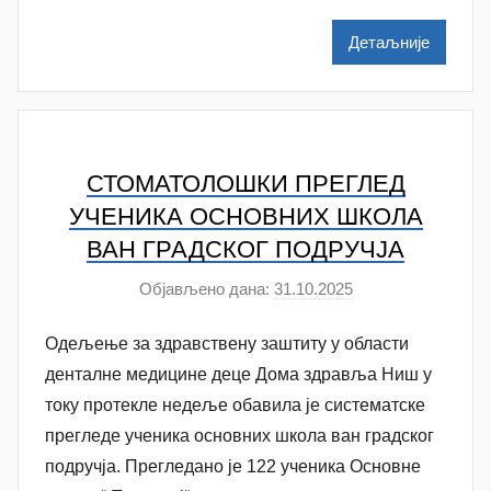
M
i
Детаљније
l
e
n
k
o
СТОМАТОЛОШКИ ПРЕГЛЕД
v
УЧЕНИКА ОСНОВНИХ ШКОЛА
i
ВАН ГРАДСКОГ ПОДРУЧЈА
ć
Објављено дана:
31.10.2025
а
у
Одељење за здравствену заштиту у области
т
о
денталне медицине деце Дома здравља Ниш у
р
току протекле недеље обавила је систематске
A
прегледе ученика основних школа ван градског
n
подручја. Прегледано је 122 ученика Основне
a