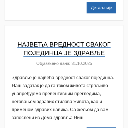
i
Детаљније
l
e
n
k
o
НАЈВЕЋА ВРЕДНОСТ СВАКОГ
v
ПОЈЕДИНЦА ЈЕ ЗДРАВЉЕ
i
Објављено дана:
31.10.2025
а
ć
у
Здравље је највећа вредност сваког појединца.
т
о
Наш задатак је да га током живота стрпљиво
р
унапређујемо превентивним прегледима,
A
неговањем здравих стилова живота, као и
n
применом здравих навика. Са жељом да вам
a
запослени из Дома здравља Ниш
M