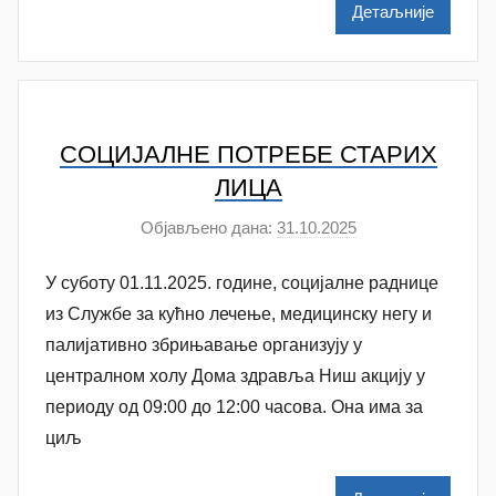
Детаљније
l
e
n
k
o
СОЦИЈАЛНЕ ПОТРЕБЕ СТАРИХ
v
ЛИЦА
i
Објављено дана:
31.10.2025
а
ć
у
У суботу 01.11.2025. године, социјалне раднице
т
о
из Службе за кућно лечење, медицинску негу и
р
палијативно збрињавање организују у
A
централном холу Дома здравља Ниш акцију у
n
периоду од 09:00 до 12:00 часова. Она има за
a
циљ
M
i