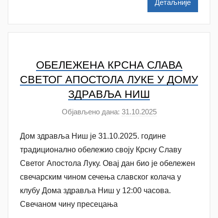
Детаљније
e
n
k
o
v
ОБЕЛЕЖЕНА КРСНА СЛАВА
i
СВЕТОГ АПОСТОЛА ЛУКЕ У ДОМУ
ć
ЗДРАВЉА НИШ
Објављено дана:
31.10.2025
а
у
Дом здравља Ниш је 31.10.2025. године
т
о
традиционално обележио своју Крсну Славу
р
Светог Апостола Луку. Овај дан био је обележен
A
свечарским чином сечења славског колача у
n
клубу Дома здравља Ниш у 12:00 часова.
a
Свечаном чину пресецања
M