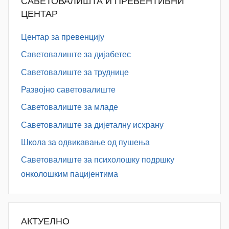
САВЕТОВАЛИШТА И ПРЕВЕНТИВНИ
ЦЕНТАР
Центар за превенцију
Саветовалиште за дијабетес
Саветовалиште за труднице
Развојно саветовалиште
Саветовалиште за младе
Саветовалиште за дијеталну исхрану
Школа за одвикавање од пушења
Саветовалиште за психолошку подршку
онколошким пацијентима
АКТУЕЛНО