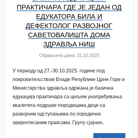
i
ПРАКТИЧАРА ГДЕ ЈЕ ЈЕДАН ОД
ć
ЕДУКАТОРА БИЛА И
ДЕФЕКТОЛОГ РАЗВОЈНОГ
САВЕТОВАЛИШТА ДОМА
ЗДРАВЉА НИШ
Објављено дана:
31.10.2025
а
у
У периоду од 27.-30.10.2025. године под
т
о
покровитељством Владе Републике Црне Горе и
р
Министарства здравља одржана је базична
A
едукација практичара са циљем унапређивања
n
квалитета подршке породицама деце са
a
развојним одступањима по породично
M
оријентисаним праксама. Групу сјајних,
i
l