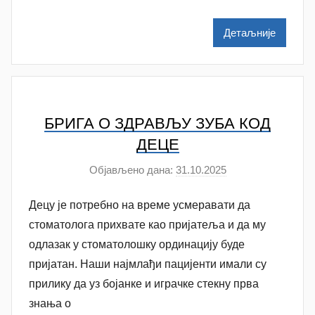
M
i
Детаљније
l
e
n
k
o
БРИГА О ЗДРАВЉУ ЗУБА КОД
v
ДЕЦЕ
i
Објављено дана:
31.10.2025
а
ć
у
Децу је потребно на време усмеравати да
т
о
стоматолога прихвате као пријатеља и да му
р
одлазак у стоматолошку ординацију буде
A
пријатан. Наши најмлађи пацијенти имали су
n
прилику да уз бојанке и играчке стекну прва
a
знања о