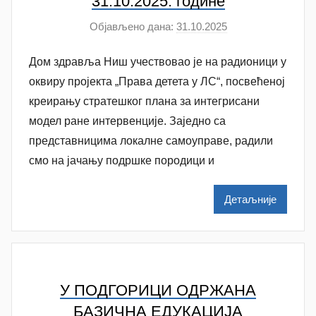
31.10.2025. године
Објављено дана:
31.10.2025
а
у
Дом здравља Ниш учествовао је на радионици у
т
о
оквиру пројекта „Права детета у ЛС“, посвећеној
р
креирању стратешког плана за интегрисани
A
модел ране интервенције. Заједно са
n
представницима локалне самоуправе, радили
a
смо на јачању подршке породици и
M
i
Детаљније
l
e
n
k
o
У ПОДГОРИЦИ ОДРЖАНА
v
БАЗИЧНА ЕДУКАЦИЈА