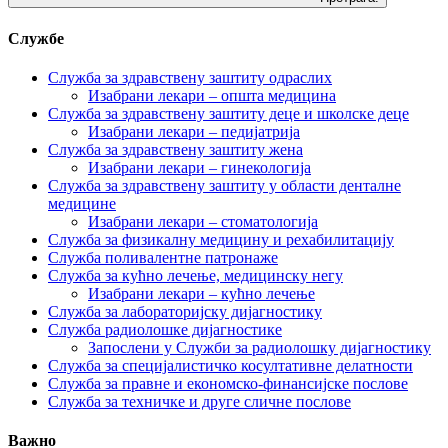
Службе
Служба за здравствену заштиту одраслих
Изабрани лекари – општа медицина
Служба за здравствену заштиту деце и школске деце
Изабрани лекари – педијатрија
Служба за здравствену заштиту жена
Изабрани лекари – гинекологија
Служба за здравствену заштиту у области денталне
медицине
Изабрани лекари – стоматологија
Служба за физикалну медицину и рехабилитацију
Служба поливалентне патронаже
Служба за кућно лечење, медицинску негу
Изабрани лекари – кућно лечење
Служба за лабораторијску дијагностику
Служба радиолошке дијагностике
Запослени у Служби за радиолошку дијагностику
Служба за специјалистичко косултативне делатности
Служба за правне и економско-финансијске послове
Служба за техничке и друге сличне послове
Важно