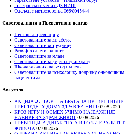
Здравствене установе – Нишавски округ
Телефонски именик ДЗ НИШ
Одељење мртвозорства 066/8045444
Саветовалишта и Превентивни центар
Центар за превенцију
Саветовалиште за дијабетес
Саветовалиште за труднице
Развојно саветовалиште
Саветовалиште за младе
Саветовалиште за дијеталну исхрану
Школа за одвикавање од пушења
Саветовалиште за психолошку подршку онколошким
пацијентима
Актуелно
АКЦИЈА „ОТВОРЕНА ВРАТА ЗА ПРЕВЕНТИВНЕ
ПРЕГЛЕДЕ“ У ДОМУ ЗДРАВЉА НИШ
07.08.2026
КРОЗ ИГРУ И ОСМЕХ УЧИМО НАЈВАЖНИЈЕ
НАВИКЕ ЗА ЗДРАВ ЖИВОТ
07.08.2026
ПРЕВЕНЦИЈА ДИЈАБЕТЕСА И БОЉИ КВАЛИТЕТ
ЖИВОТА
07.08.2026
ОДРЖАНА АКЦИЈА ПОСВЕЋЕНА СПИНАЛНОЈ