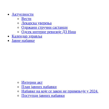
Актуелности
Вести
Лекарска уверења
Одржани стручни састанци
Одсек интерне ревизије ДЗ Ниш
Календар здравља
Јавне набавке
Интерни акт
План јавних набавки
Набавке на које се закон не примењује у 2024.
Поступци јавних набавки