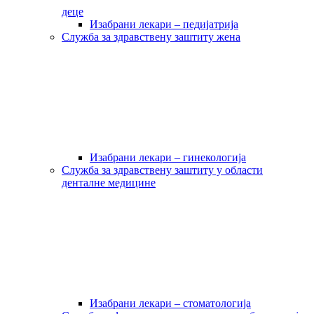
деце
Изабрани лекари – педијатрија
Служба за здравствену заштиту жена
Изабрани лекари – гинекологија
Служба за здравствену заштиту у области
денталне медицине
Изабрани лекари – стоматологија