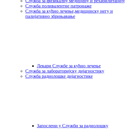
Служба за физикалну медицину и рехабилитацију
Служба поливалентне патронаже
Служба за кућно лечење,медицинску негу и
палијативно збрињавање
Лекари Службе за кућно лечење
Служба за лабораторијску дијагностику
Служба радиолошке дијагностике
Запослени у Служби за радиолошку