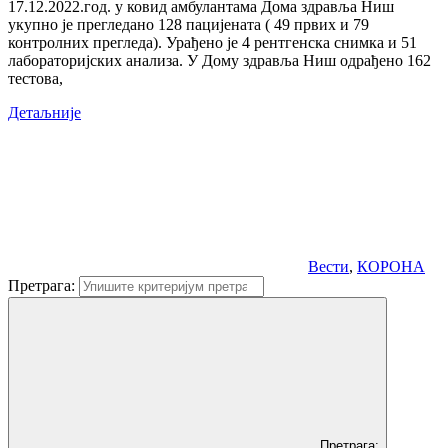
17.12.2022.год. у ковид амбулантама Дома здравља Ниш
укупно је прегледанo 128 пацијенaтa ( 49 првих и 79
контролних прегледа). Урађено је 4 рентгенска снимка и 51
лабораторијских анализa. У Дому здравља Ниш одрађенo 162
тестова,
Детаљније
Вести
,
КОРОНА
Претрага:
Претрага: