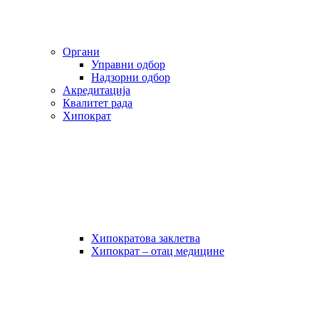
Органи
Управни одбор
Надзорни одбор
Акредитација
Квалитет рада
Хипократ
Хипократова заклетва
Хипократ – отац медицине