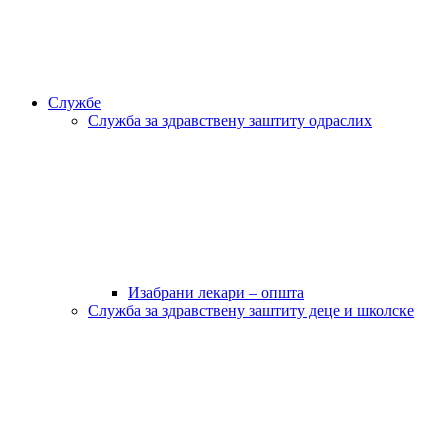
Службе
Служба за здравствену заштиту одраслих
Изабрани лекари – општа
Служба за здравствену заштиту деце и школске