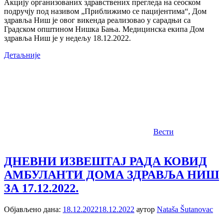
Акцију организованих здравствених прегледа на сеоском
подручју под називом „Приближимо се пацијентима“, Дом
здравља Ниш је овог викенда реализовао у сарадњи са
Градском општином Нишка Бања. Медицинска екипа Дом
здравља Ниш је у недељу 18.12.2022.
Детаљније
Вести
ДНЕВНИ ИЗВЕШТАЈ РАДА КОВИД
АМБУЛАНTИ ДОМА ЗДРАВЉА НИШ
ЗА 17.12.2022.
Објављено дана:
18.12.2022
18.12.2022
аутор
Nataša Šutanovac