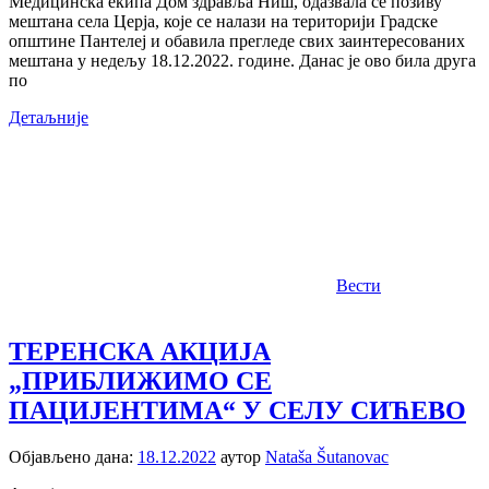
Медицинска екипа Дом здравља Ниш, одазвала се позиву
мештана села Церја, које се налази на територији Градске
општине Пантелеј и обавила прегледе свих заинтересованих
мештана у недељу 18.12.2022. године. Данас је ово била друга
по
Детаљније
Вести
ТЕРЕНСКА АКЦИЈА
„ПРИБЛИЖИМО СЕ
ПАЦИЈЕНТИМА“ У СЕЛУ СИЋЕВО
Објављено дана:
18.12.2022
аутор
Nataša Šutanovac