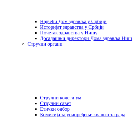
Највећи Дом здравља у Србији
Историјат здравства у Србији
Почетак здравства у Нишу
Досадашњи директори Дома здравља Ниш
Стручни органи
Стручни колегијум
Стручни савет
Етички одбор
Комисија за унапређење квалитета рада