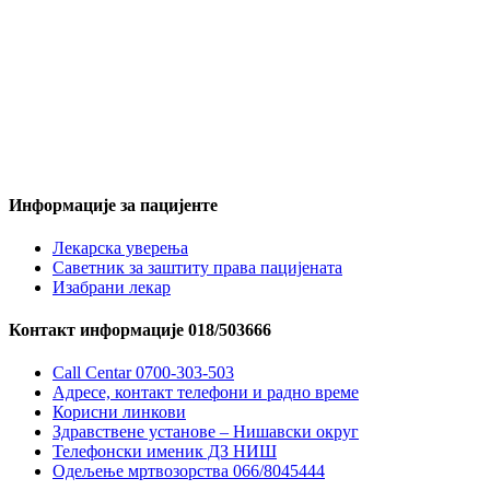
Информације за пацијенте
Лекарска уверења
Саветник за заштиту права пацијената
Изабрани лекар
Контакт информације 018/503666
Call Centar 0700-303-503
Адресe, контакт телефони и радно време
Корисни линкови
Здравствене установе – Нишавски округ
Телефонски именик ДЗ НИШ
Одељење мртвозорства 066/8045444