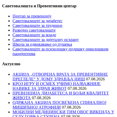
Саветовалишта и Превентивни центар
Центар за превенцију
Саветовалиште за дијабетес
Саветовалиште за труднице
Развојно саветовалиште
Саветовалиште за младе
Саветовалиште за дијеталну исхрану
Школа за одвикавање од пушења
Саветовалиште за психолошку подршку онколошким
пацијентима
Актуелно
АКЦИЈА „ОТВОРЕНА ВРАТА ЗА ПРЕВЕНТИВНЕ
ПРЕГЛЕДЕ“ У ДОМУ ЗДРАВЉА НИШ
07.08.2026
КРОЗ ИГРУ И ОСМЕХ УЧИМО НАЈВАЖНИЈЕ
НАВИКЕ ЗА ЗДРАВ ЖИВОТ
07.08.2026
ПРЕВЕНЦИЈА ДИЈАБЕТЕСА И БОЉИ КВАЛИТЕТ
ЖИВОТА
07.08.2026
ОДРЖАНА АКЦИЈА ПОСВЕЋЕНА СПИНАЛНОЈ
МИШИЋНОЈ АТРОФИЈИ
07.08.2026
МОБИЛНИ МЕДИЦИНСКИ ТИМ ОВОГ ВИКЕНДА У
СЕЛУ ГОРЊА СТУДЕНА
07.08.2026