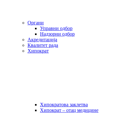
Органи
Управни одбор
Надзорни одбор
Акредитација
Квалитет рада
Хипократ
Хипократова заклетва
Хипократ – отац медицине