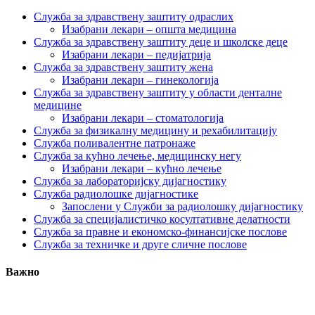
Служба за здравствену заштиту одраслих
Изабрани лекари – општа медицина
Служба за здравствену заштиту деце и школске деце
Изабрани лекари – педијатрија
Служба за здравствену заштиту жена
Изабрани лекари – гинекологија
Служба за здравствену заштиту у области денталне
медицине
Изабрани лекари – стоматологија
Служба за физикалну медицину и рехабилитацију
Служба поливалентне патронаже
Служба за кућно лечење, медицинску негу
Изабрани лекари – кућно лечење
Служба за лабораторијску дијагностику
Служба радиолошке дијагностике
Запослени у Служби за радиолошку дијагностику
Служба за специјалистичко косултативне делатности
Служба за правне и економско-финансијске послове
Служба за техничке и друге сличне послове
Важно