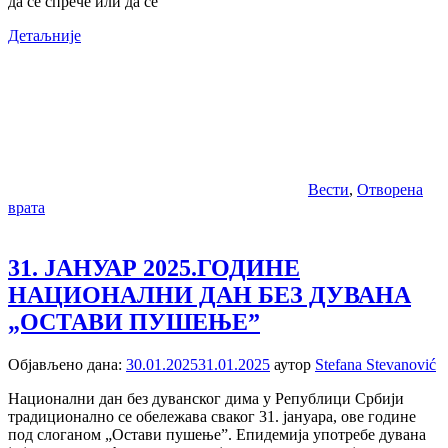
да се спрече или да се
Детаљније
Вести
,
Отворена
врата
31. ЈАНУАР 2025.ГОДИНЕ
НАЦИОНАЛНИ ДАН БЕЗ ДУВАНА
„ОСТАВИ ПУШЕЊЕ”
Објављено дана:
30.01.2025
31.01.2025
аутор
Stefana Stevanović
Национални дан без дуванског дима у Републици Србији
традиционално се обележава сваког 31. јануара, ове године
под слоганом „Остави пушење”. Епидемија употребе дувана