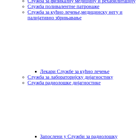
Служба за физикалну медицину и рехабилитацију
Служба поливалентне патронаже
Служба за кућно лечење,медицинску негу и
палијативно збрињавање
Лекари Службе за кућно лечење
Служба за лабораторијску дијагностику
Служба радиолошке дијагностике
Запослени у Служби за радиолошку