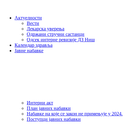
Актуелности
Вести
Лекарска уверења
Одржани стручни састанци
Одсек интерне ревизије ДЗ Ниш
Календар здравља
Јавне набавке
Интерни акт
План јавних набавки
Набавке на које се закон не примењује у 2024.
Поступци јавних набавки