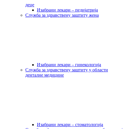
деце
Изабрани лекари – педијатрија
Служба за здравствену заштиту жена
Изабрани лекари – гинекологија
Служба за здравствену заштиту у области
денталне медицине
Изабрани лекари – стоматологија