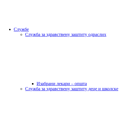
Службе
Служба за здравствену заштиту одраслих
Изабрани лекари – општа
Служба за здравствену заштиту деце и школске