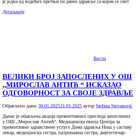
је једна од водећих претњи по јавно здравље са којом се свет
Детаљније
Вести
ВЕЛИКИ БРОЈ ЗАПОСЛЕНИХ У ОШ
,,МИРОСЛАВ АНТИЋ “ ИСКАЗАО
ОДГОВОРНОСТ ЗА СВОЈЕ ЗДРАВЉЕ
Објављено дана:
30.01.2025
31.01.2025
аутор
Stefana Stevanović
Данас је обављена акција превентивних прегледа запослених
у ОШ ,,Мирослав Антић“. Медицинска екипа Центра за
превентивне здравствене услуге Дома здравља Ниш у саставу
лекар, медицинска сестра, патронажна сестра, дијететичар-