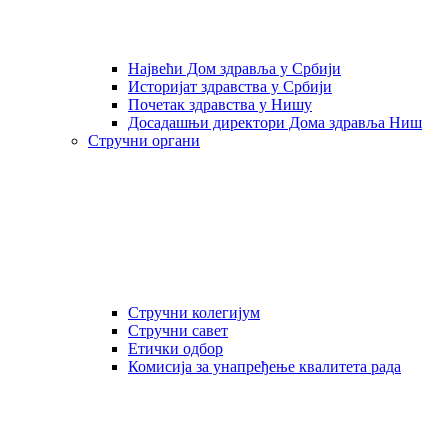
Највећи Дом здравља у Србији
Историјат здравства у Србији
Почетак здравства у Нишу
Досадашњи директори Дома здравља Ниш
Стручни органи
Стручни колегијум
Стручни савет
Етички одбор
Комисија за унапређење квалитета рада