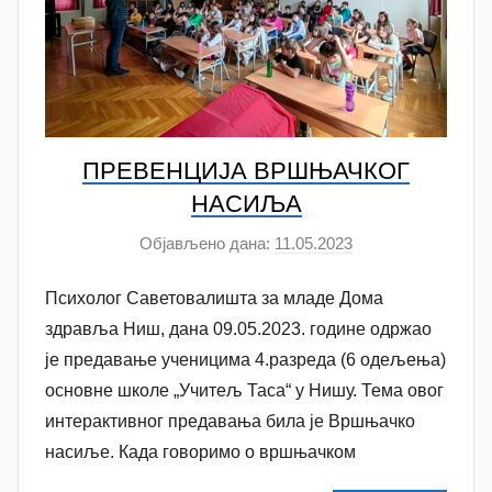
c
ПРЕВЕНЦИЈА ВРШЊАЧКОГ
НАСИЉА
Објављено дана:
11.05.2023
а
у
Психолог Саветовалишта за младе Дома
т
о
здравља Ниш, дана 09.05.2023. године одржао
р
је предавање ученицима 4.разреда (6 одељења)
N
основне школе „Учитељ Таса“ у Нишу. Тема овог
a
интерактивног предавања била је Вршњачко
t
насиље. Када говоримо о вршњачком
a