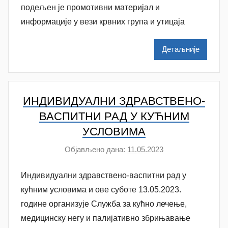
a
подељен је промотивни материјал и
t
информације у вези крвних група и утицаја
a
š
Детаљније
a
Š
u
t
ИНДИВИДУАЛНИ ЗДРАВСТВЕНО-
a
ВАСПИТНИ РАД У КУЋНИМ
n
УСЛОВИМА
o
Објављено дана:
11.05.2023
v
а
a
у
Индивидуални здравствено-васпитни рад у
c
т
о
кућним условима и ове суботе 13.05.2023.
р
године организује Службa за кућно лечење,
N
медицинску негу и палијативно збрињавање