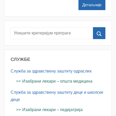
š
Детаљније
a
Š
u
t
a
n
o
v
СЛУЖБЕ
a
c
Служба за здравствену заштиту одраслих
Изабрани лекари – општа медицина
Служба за здравствену заштиту деце и школске
деце
Изабрани лекари – педијатрија