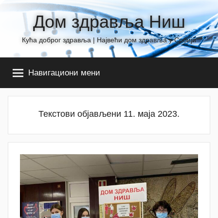
Skip
Дом здравља Ниш
to
content
Кућа доброг здравља | Највећи дом здравља у Србији
Навигациони мени
Текстови објављени 11. маја 2023.