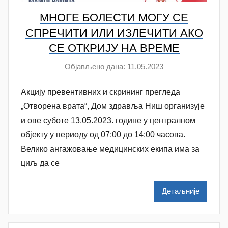
МНОГЕ БОЛЕСТИ МОГУ СЕ
СПРЕЧИТИ ИЛИ ИЗЛЕЧИТИ АКО
СЕ ОТКРИЈУ НА ВРЕМЕ
Објављено дана:
11.05.2023
а
у
Aкцију превентивних и скрининг прегледа
т
о
„Отворена врата“, Дом здравља Ниш организује
р
и ове суботе 13.05.2023. године у централном
N
објекту у периоду од 07:00 до 14:00 часова.
a
Велико ангажовање медицинских екипа има за
t
циљ да се
a
š
Детаљније
a
Š
u