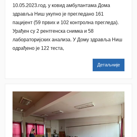
10.05.2023.год. у ковид амбулантама Дома
т
о
здравља Ниш укупно је прегледанo 161
р
пацијент (59 првих и 102 контролнa прегледa).
N
Урађен су 2 рентгенска снимка и 58
a
лабораторијских анализа. У Дому здравља Ниш
t
одрађено је 122 теста,
a
š
Детаљније
a
Š
u
t
a
n
o
v
a