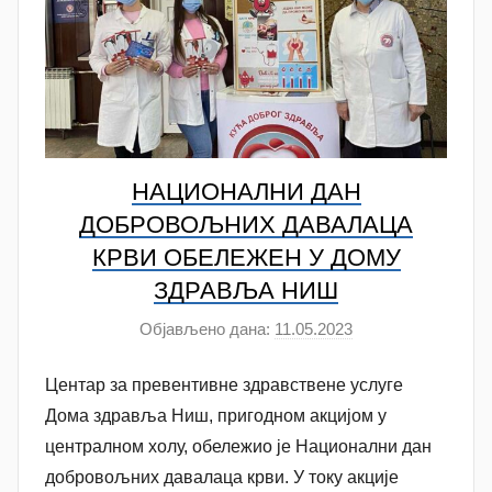
НАЦИОНАЛНИ ДАН
ДОБРОВОЉНИХ ДАВАЛАЦА
КРВИ ОБЕЛЕЖЕН У ДОМУ
ЗДРАВЉА НИШ
Објављено дана:
11.05.2023
а
у
Центар за превентивне здравствене услуге
т
о
Дома здравља Ниш, пригодном акцијом у
р
централном холу, обележио је Национални дан
N
добровољних давалаца крви. У току акције