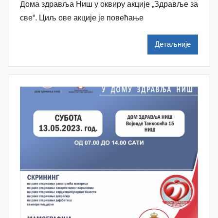
a
Дома здравља Ниш у оквиру акције „Здравље за
t
све“. Циљ ове акције је повећање
a
š
Детаљније
a
Š
u
t
a
n
o
v
a
c