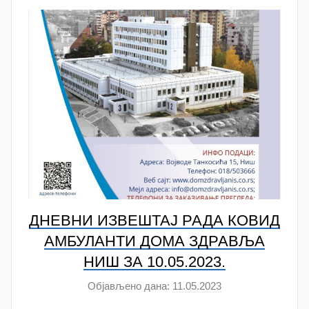
t
a
n
o
v
a
c
ДНЕВНИ ИЗВЕШТАЈ РАДА КОВИД
АМБУЛАНTИ ДОМА ЗДРАВЉА
НИШ ЗА 10.05.2023.
Објављено дана:
11.05.2023
а
у