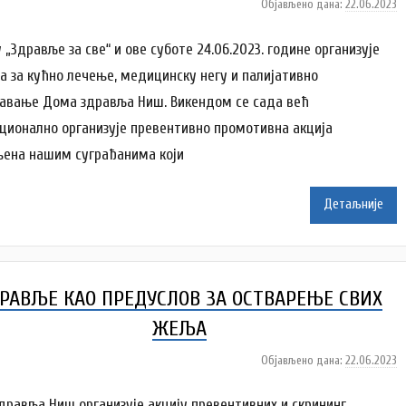
Објављено дана:
22.06.2023
а
у
т
 „Здравље за све“ и ове суботе 24.06.2023. године организује
о
а за кућно лечење, медицинску негу и палијативно
р
авање Дома здравља Ниш. Викендом се сада већ
N
ционално организује превентивно промотивна акција
a
t
ена нашим суграђанима који
a
š
Детаљније
a
Š
u
t
РАВЉЕ КАО ПРЕДУСЛОВ ЗА ОСТВАРЕЊЕ СВИХ
a
n
ЖЕЉА
o
v
Објављено дана:
22.06.2023
а
a
у
c
т
дравља Ниш организује акцију превентивних и скрининг