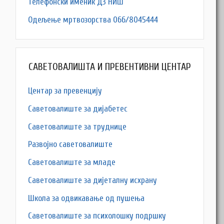
Телефонски именик ДЗ НИШ
Одељење мртвозорства 066/8045444
САВЕТОВАЛИШТА И ПРЕВЕНТИВНИ ЦЕНТАР
Центар за превенцију
Саветовалиште за дијабетес
Саветовалиште за труднице
Развојно саветовалиште
Саветовалиште за младе
Саветовалиште за дијеталну исхрану
Школа за одвикавање од пушења
Саветовалиште за психолошку подршку