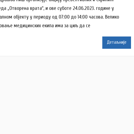
о
да „Отворена врата“, и ове суботе 24.06.2023. године у
р
алном објекту у периоду од 07:00 до 14:00 часова. Велико
N
овање медицинских екипа има за циљ да се
a
t
a
Детаљније
š
a
Š
u
t
a
n
o
v
a
c