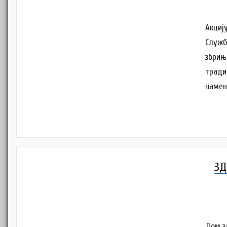
Акцију
Служб
збрињ
тради
намењ
ЗД
Дом з