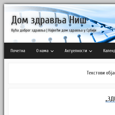
Skip
to
Дом здравља Ниш
content
Кућа доброг здравља | Највећи дом здравља у Србији
Почетна
О нама
Актуелности
Кален
Текстови обја
„ЗД