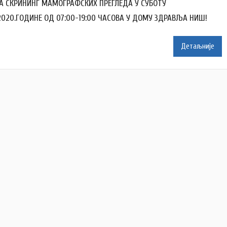
т
А СКРИНИНГ МАМОГРАФСКИХ ПРЕГЛЕДА У СУБОТУ
о
.2020.ГОДИНЕ ОД 07:00-19:00 ЧАСОВА У ДОМУ ЗДРАВЉА НИШ!
р
D
Детаљније
o
m
Z
d
r
a
v
l
j
a