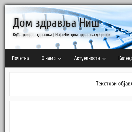
Skip
to
Дом здравља Ниш
content
Кућа доброг здравља | Највећи дом здравља у Србији
Почетна
О нама
Актуелности
Кален
Текстови објављ