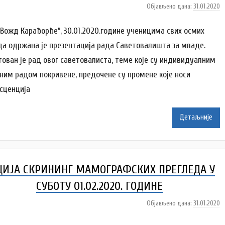
Објављено дана:
31.01.2020
а
у
т
“Вожд Карађорђе“, 30.01.2020.године ученицима свих осмих
о
да одржана је презентација рада Саветовалишта за младе.
р
тован је рад овог саветовалиста, теме које су индивидуалним
D
пним радом покривене, предочене су промене које носи
o
m
сценција
Z
d
Детаљније
r
a
v
l
ЦИЈА СКРИНИНГ МАМОГРАФСКИХ ПРЕГЛЕДА У
j
a
СУБОТУ 01.02.2020. ГОДИНЕ
Објављено дана:
31.01.2020
а
у