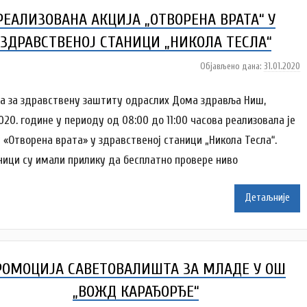
D
РЕАЛИЗОВАНА АКЦИЈА „ОТВОРЕНА ВРАТА“ У
o
m
ЗДРАВСТВЕНОЈ СТАНИЦИ „НИКОЛА ТЕСЛА“
Z
d
Објављено дана:
31.01.2020
а
r
у
a
т
а за здравствену заштиту одраслих Дома здравља Ниш,
v
о
2020. године у периоду од 08:00 до 11:00 часова реализовала је
l
р
у «Отворена врата» у здравственој станици „Никола Тесла“.
j
D
ници су имали прилику да бесплатно провере ниво
a
o
m
Z
Детаљније
d
r
a
v
РОМОЦИЈА САВЕТОВАЛИШТА ЗА МЛАДЕ У ОШ
l
j
„ВОЖД КАРАЂОРЂЕ“
a