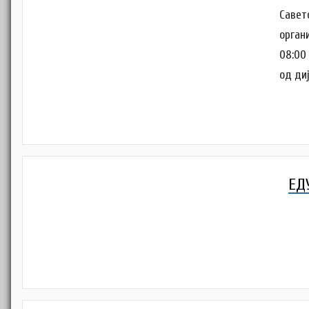
Савет
орган
08:00
од ди
ЕД