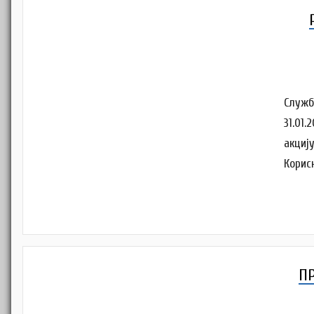
Служб
31.01.
акциј
Корис
П