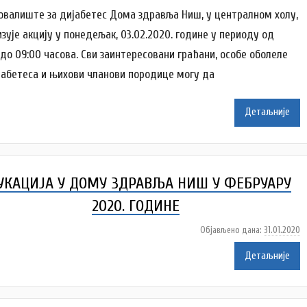
т
овалиште за дијабетес Дома здравља Ниш, у централном холу,
о
изује акцију у понедељак, 03.02.2020. године у периоду од
р
 до 09:00 часова. Сви заинтересовани грађани, особе оболеле
D
јабетеса и њихови чланови породице могу да
o
m
Z
Детаљније
d
r
a
v
УКАЦИЈА У ДОМУ ЗДРАВЉА НИШ У ФЕБРУАРУ
l
j
2020. ГОДИНЕ
a
Објављено дана:
31.01.2020
а
у
Детаљније
т
о
р