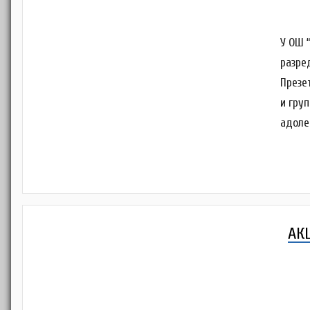
У ОШ 
разре
Презе
и гру
адоле
АК