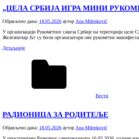
„ЦЕЛА СРБИЈА ИГРА МИНИ РУКО
Објављено дана:
18.05.2026
аутор
Ana Milenković
У организацији Рукометног савеза Србије на територији целе 
Железничар Југ су били организатори ове рукометне манифеста
Детаљније
Вести
РАДИОНИЦА ЗА РОДИТЕЉЕ
Објављено дана:
18.05.2026
аутор
Ana Milenković
У просторијама Развојног саветовалишта 16.05.2026. године на