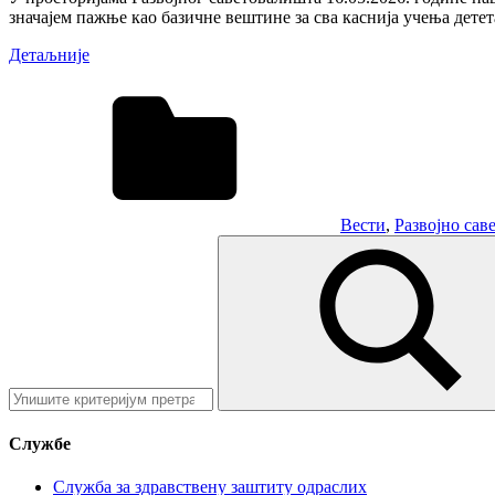
значајем пажње као базичне вештине за сва каснија учења детет
Детаљније
Вести
,
Развојно сав
Претрага:
Претрага:
Службе
Служба за здравствену заштиту одраслих