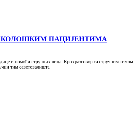
ОНКОЛОШКИМ ПАЦИЈЕНТИМА
родице и помоћи стручних лица. Кроз разговор са стручним ти
ручни тим саветовалишта