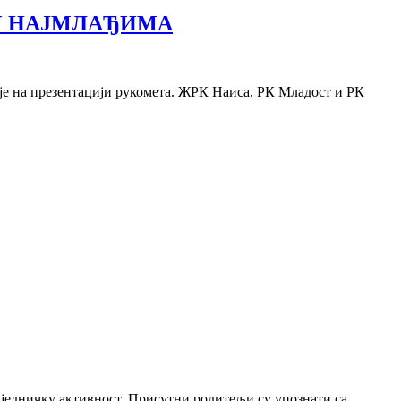
ЂУ НАЈМЛАЂИМА
је на презентацији рукомета. ЖРК Наиса, РК Младост и РК
заједничку активност. Присутни родитељи су упознати са