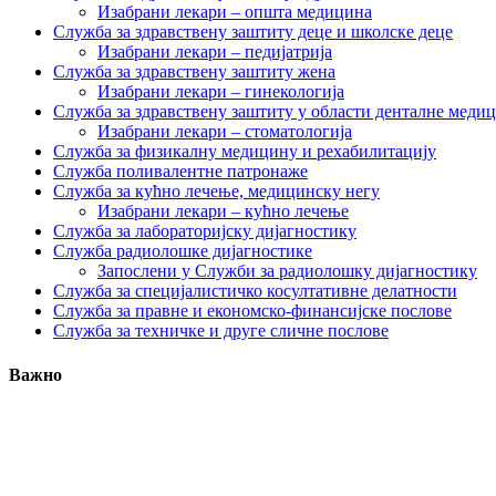
Изабрани лекари – општа медицина
Служба за здравствену заштиту деце и школске деце
Изабрани лекари – педијатрија
Служба за здравствену заштиту жена
Изабрани лекари – гинекологија
Служба за здравствену заштиту у области денталне меди
Изабрани лекари – стоматологија
Служба за физикалну медицину и рехабилитацију
Служба поливалентне патронаже
Служба за кућно лечење, медицинску негу
Изабрани лекари – кућно лечење
Служба за лабораторијску дијагностику
Служба радиолошке дијагностике
Запослени у Служби за радиолошку дијагностику
Служба за специјалистичко косултативне делатности
Служба за правне и економско-финансијске послове
Служба за техничке и друге сличне послове
Важно