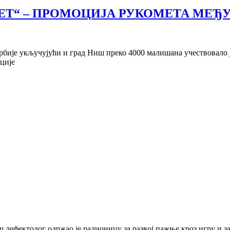
МЕТ“ – ПРОМОЦИЈА РУКОМЕТА МЕ
Србије укључујући и град Ниш преко 4000 малишана учествовало 
ције
ш дефектолог одржао је радионицу за развој пажње кроз игру и 