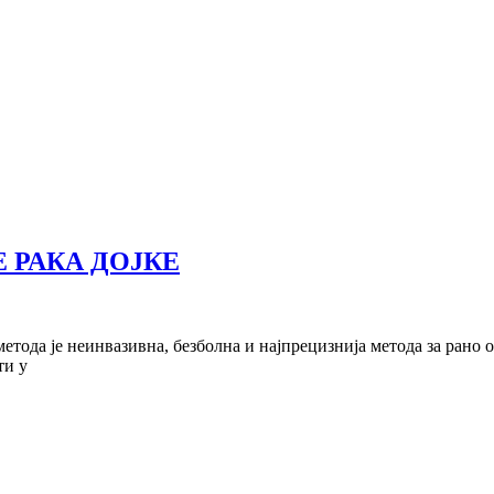
 РАКА ДОЈКЕ
метода је неинвазивна, безболна и најпрецизнија метода за рано
ти у