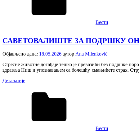
Вести
САВЕТОВАЛИШТЕ ЗА ПОДРШКУ 
Објављено дана:
18.05.2026
аутор
Ana Milenković
Стресне животне догађаје тешко је превазићи без подршке по
здравља Ниш и упознавањем са болешћу, смањићете страх. Ст
Детаљније
Вести