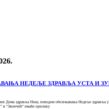
026.
АЊА НЕДЕЉЕ ЗДРАВЉА УСТА И ЗУ
цине Дома здравља Ниш, поводом обележавања Недеље здравља ус
а” и “Звончић“ имаће прилику