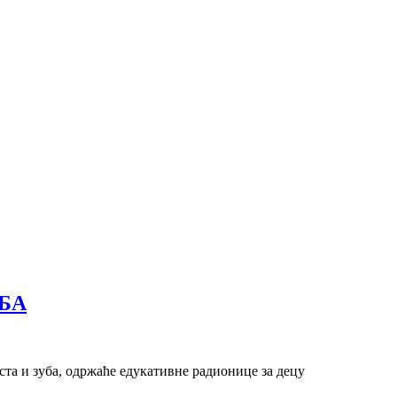
БА
та и зуба, одржаће едукативне радионице за децу