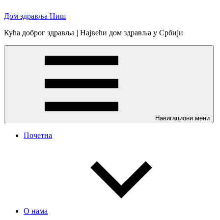
Skip
Дом здравља Ниш
to
content
Кућа доброг здравља | Највећи дом здравља у Србији
Навигациони мени
Почетна
О нама