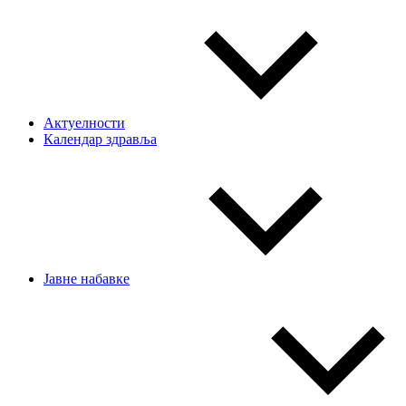
Актуелности
Календар здравља
Јавне набавке