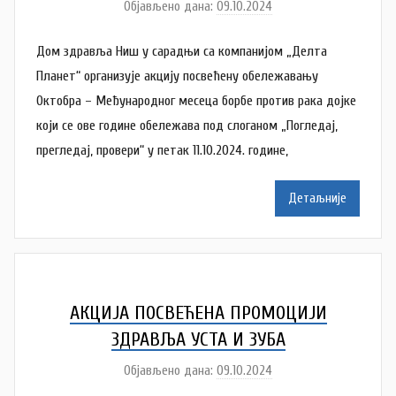
Објављено дана:
09.10.2024
а
у
Дом здравља Ниш у сарадњи са компанијом „Делта
т
о
Планет“ организује акцију посвећену обележавању
р
Октобра – Међународног месеца борбе против рака дојке
N
који се ове године обележава под слоганом „Погледај,
a
прегледај, провери“ у петак 11.10.2024. године,
t
a
Детаљније
š
a
Š
u
t
АКЦИЈА ПОСВЕЋЕНА ПРОМОЦИЈИ
a
ЗДРАВЉА УСТА И ЗУБА
n
Објављено дана:
09.10.2024
а
o
у