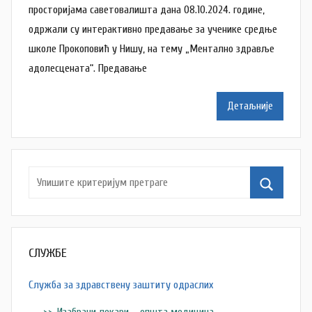
р
просторијама саветовалишта дана 08.10.2024. године,
c
N
одржали су интерактивно предавање за ученике средње
a
школе Прокоповић у Нишу, на тему „Ментално здравље
t
адолесцената“. Предавање
a
š
Детаљније
a
Š
u
t
a
n
o
v
СЛУЖБЕ
a
c
Служба за здравствену заштиту одраслих