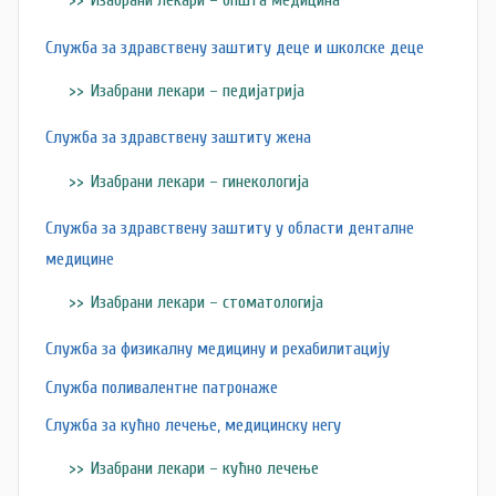
Изабрани лекари – општа медицина
Служба за здравствену заштиту деце и школске деце
Изабрани лекари – педијатрија
Служба за здравствену заштиту жена
Изабрани лекари – гинекологија
Служба за здравствену заштиту у области денталне
медицине
Изабрани лекари – стоматологија
Служба за физикалну медицину и рехабилитацију
Служба поливалентне патронаже
Служба за кућно лечење, медицинску негу
Изабрани лекари – кућно лечење