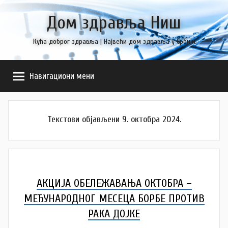
Skip
Дом здравља Ниш
to
content
Кућа доброг здравља | Највећи дом здравља у Србији
Навигациони мени
Текстови објављени 9. октобра 2024.
АКЦИЈА ОБЕЛЕЖАВАЊА ОКТОБРА –
МЕЂУНАРОДНОГ МЕСЕЦА БОРБЕ ПРОТИВ
РАКА ДОЈКЕ