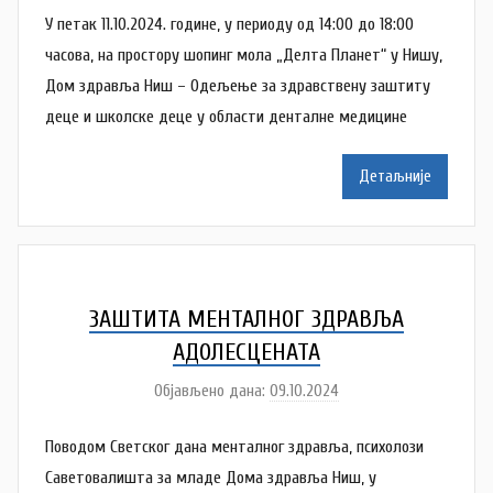
v
У петак 11.10.2024. године, у периоду од 14:00 до 18:00
т
a
о
часова, на простору шопинг мола „Делта Планет“ у Нишу,
c
р
Дом здравља Ниш – Одељење за здравствену заштиту
N
деце и школске деце у области денталне медицине
a
t
Детаљније
a
š
a
Š
u
ЗАШТИТА МЕНТАЛНОГ ЗДРАВЉА
t
АДОЛЕСЦЕНАТА
a
Објављено дана:
09.10.2024
а
n
у
o
Поводом Светског дана менталног здравља, психолози
т
v
о
Саветовалишта за младе Дома здравља Ниш, у
a