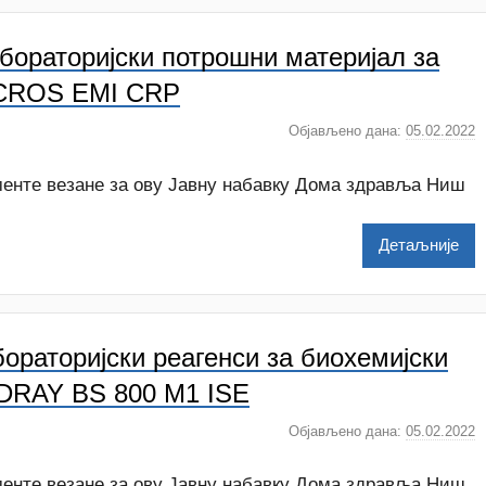
ораторијски потрошни материјал за
ICROS EMI CRP
Објављено дана:
05.02.2022
а
у
т
менте везане за ову Јавну набавку Дома здравља Ниш
о
р
Детаљније
D
o
Z
раторијски реагенси за биохемијски
d
r
DRAY BS 800 M1 ISE
a
v
Објављено дана:
05.02.2022
а
l
у
j
т
менте везане за ову Јавну набавку Дома здравља Ниш