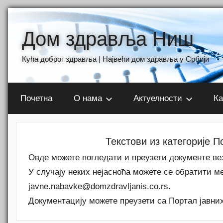
Skip
to
Дом здравља Ниш
content
Кућа доброг здравља | Највећи дом здравља у Србији
Почетна
О нама
Актуелности
Ка
Текстови из категорије П
Овде можете погледати и преузети документе ве
У случаjу неких нејасноћа можете се обратити м
javne.nabavke@domzdravljanis.co.rs.
Документацију можете преузети са Портал јавних на