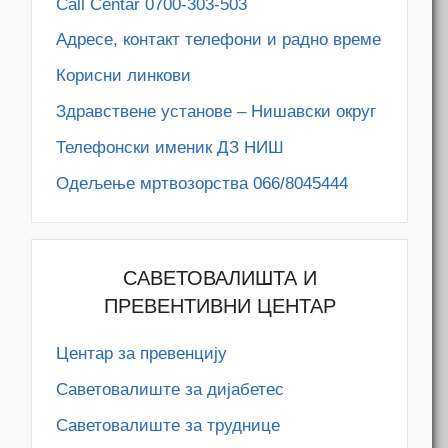
Call Centar 0700-303-503
Адресe, контакт телефони и радно време
Корисни линкови
Здравствене установе – Нишавски округ
Телефонски именик ДЗ НИШ
Одељење мртвозорства 066/8045444
САВЕТОВАЛИШТА И
ПРЕВЕНТИВНИ ЦЕНТАР
Центар за превенцију
Саветовалиште за дијабетес
Саветовалиште за труднице