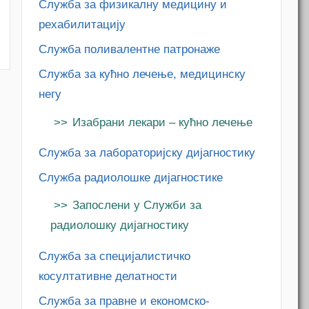
Служба за физикалну медицину и
рехабилитацију
Служба поливалентне патронаже
Служба за кућно лечење, медицинску
m
негу
Изабрани лекари – кућно лечење
Служба за лабораторијску дијагностику
Служба радиолошке дијагностике
Запослени у Служби за
радиолошку дијагностику
Служба за специјалистичко
косултативне делатности
Служба за правне и економско-