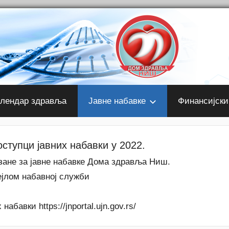
лендар здравља
Јавне набавке
Финансијски
оступци јавних набавки у 2022.
зане за јавне набавке Дома здравља Ниш.
ејлом набавној служби
бавки https://jnportal.ujn.gov.rs/