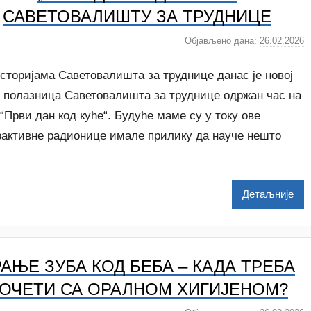
v
САВЕТОВАЛИШТУ ЗА ТРУДНИЦЕ
i
ć
Објављено дана:
26.02.2026
а
у
т
сторијама Саветовалишта за труднице данас је новој
о
и полазница Саветовалишта за труднице одржан час на
р
“Први дан код куће“. Будуће маме су у току ове
A
рактивне радионице имале прилику да науче нешто
n
a
i
Детаљније
l
e
n
k
АЊЕ ЗУБА КОД БЕБА – КАДА ТРЕБА
o
v
ОЧЕТИ СА ОРАЛНОМ ХИГИЈЕНОМ?
i