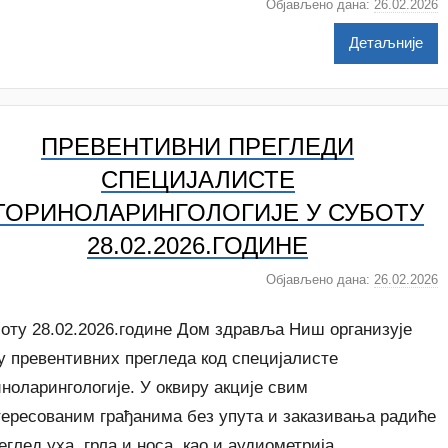
Објављено дана:
26.02.2026
а
у
Детаљније
т
о
р
D
ПРЕВЕНТИВНИ ПРЕГЛЕДИ
o
СПЕЦИЈАЛИСТЕ
Z
ТОРИНОЛАРИНГОЛОГИЈЕ У СУБОТУ
d
r
28.02.2026.ГОДИНЕ
a
Објављено дана:
26.02.2026
а
v
у
l
т
j
боту 28.02.2026.године Дом здравља Ниш организује
о
a
у превентивних прегледа код специјалисте
р
ноларингологије. У оквиру акције свим
A
тересованим грађанима без упута и заказивања радиће
n
a
еглед уха, грла и носа, као и аудиометрија.