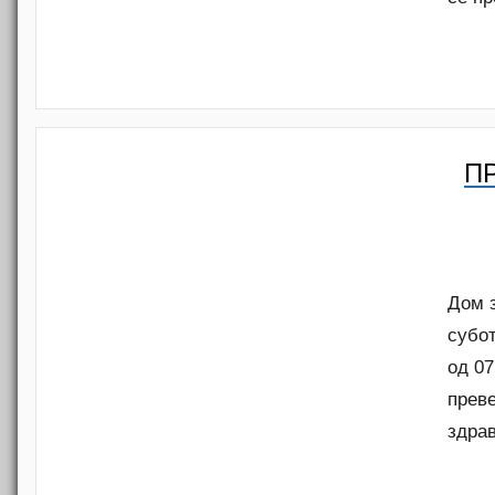
П
Дом з
субот
од 07
преве
здра