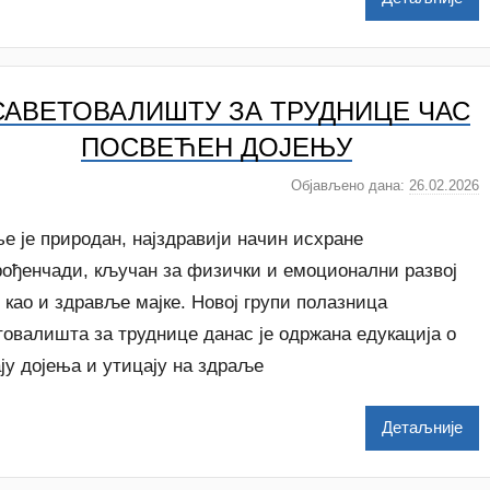
l
e
n
k
САВЕТОВАЛИШТУ ЗА ТРУДНИЦЕ ЧАС
o
v
ПОСВЕЋЕН ДОЈЕЊУ
i
ć
Објављено дана:
26.02.2026
а
у
т
е је природан, најздравији начин исхране
о
рођенчади, кључан за физички и емоционални развој
р
 као и здравље мајке. Новој групи полазница
A
овалишта за труднице данас је одржана едукација о
n
a
ју дојења и утицају на здраље
i
Детаљније
l
e
n