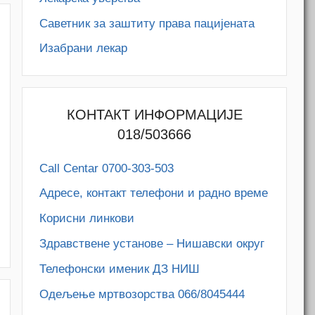
Саветник за заштиту права пацијената
Изабрани лекар
КОНТАКТ ИНФОРМАЦИЈЕ
018/503666
Call Centar 0700-303-503
Адресe, контакт телефони и радно време
M
Корисни линкови
Здравствене установе – Нишавски округ
Телефонски именик ДЗ НИШ
Одељење мртвозорства 066/8045444