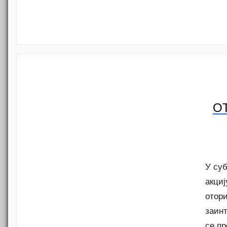
О
У су
акциј
отори
заин
се пр