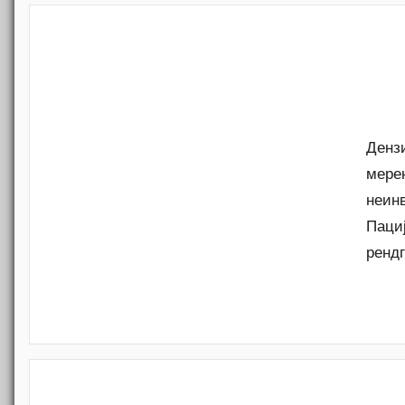
Дензи
мерењ
неинв
Пациј
рендг