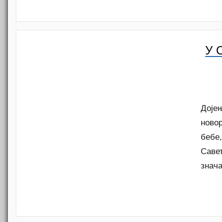
У 
Дојењ
ново
бебе,
Савет
знача