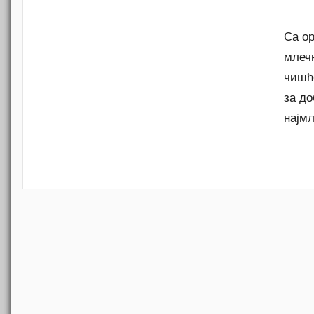
Са ор
млеч
чишћ
за д
најмл