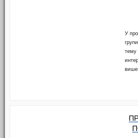
У про
груп
тему 
инте
више
ПР
П