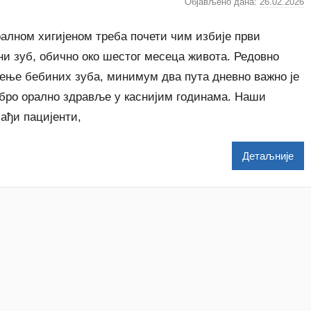
ć
Објављено дана:
26.02.2026
а
у
т
алном хигијеном треба почети чим избије први
о
ни зуб, обично око шестог месеца живота. Редовно
р
ење бебиних зуба, минимум два пута дневно важно је
A
обро орално здравље у каснијим годинама. Наши
n
a
ађи пацијенти,
i
Детаљније
l
e
n
k
o
v
i
ć