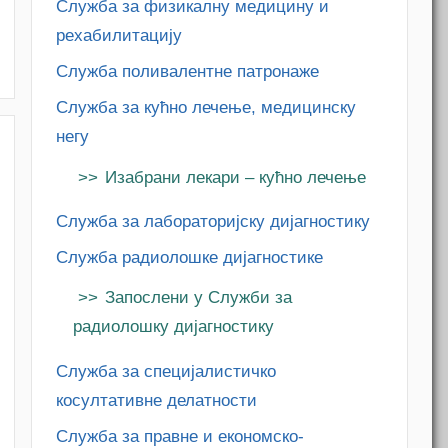
Служба за физикалну медицину и
M
рехабилитацију
Служба поливалентне патронаже
Служба за кућно лечење, медицинску
негу
Изабрани лекари – кућно лечење
Служба за лабораторијску дијагностику
Служба радиолошке дијагностике
Запослени у Служби за
радиолошку дијагностику
Служба за специјалистичко
косултативне делатности
M
Служба за правне и економско-