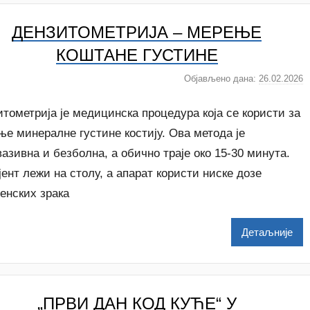
k
ДЕНЗИТОМЕТРИЈА – МЕРЕЊЕ
o
v
КОШТАНЕ ГУСТИНЕ
i
ć
Објављено дана:
26.02.2026
а
у
т
тометрија је медицинска процедура која се користи за
о
е минералне густине костију. Ова метода је
р
азивна и безболна, а обично траје око 15-30 минута.
A
ент лежи на столу, а апарат користи ниске дозе
n
a
енских зрака
i
Детаљније
l
e
n
k
„ПРВИ ДАН КОД КУЋЕ“ У
o