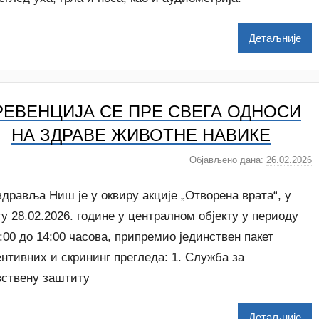
i
Детаљније
l
e
n
k
РЕВЕНЦИЈА СЕ ПРЕ СВЕГА ОДНОСИ
o
v
НА ЗДРАВЕ ЖИВОТНЕ НАВИКЕ
i
ć
Објављено дана:
26.02.2026
а
у
т
дравља Ниш је у оквиру акције „Отворена врата“, у
о
у 28.02.2026. године у централном објекту у периоду
р
:00 до 14:00 часова, припремио јединствен пакет
A
нтивних и скрининг прегледа: 1. Служба за
n
a
вствену заштиту
i
Детаљније