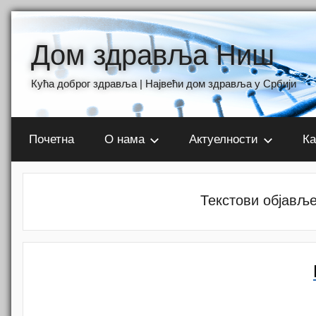
Skip
to
Дом здравља Ниш
content
Кућа доброг здравља | Највећи дом здравља у Србији
Почетна
О нама
Актуелности
Ка
Текстови објавље